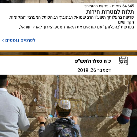
64,645 צפיות
פרשת בהעלתך
תלות למטרות חירות
פרשת בהעלותך תשע"ו הרב שמואל רבינוביץ רב הכותל המערבי והמקומות
הקדושים
בפרשת 'בהעלותך' אנו קוראים את תיאור המסע הארוך לארץ ישראל,
לפרטים נוספים >
כ"ח כסלו ה'תש"פ
דצמבר 26, 2019