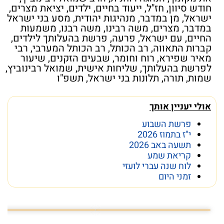
חודש סיוון
,
חז"ל
,
ייעוד בחיים
,
ילדים
,
יציאת מצרים
,
ישראל
,
מן במדבר
,
מנהיגות יהודית
,
מסע בני ישראל
במדבר
,
מצרים
,
משה רבינו
,
משה רבנו
,
משמעות
החיים
,
עם ישראל
,
פרעה
,
פרשת בהעלותך לילדים
,
קברות התאווה
,
רב הכותל
,
רב הכותל המערבי
,
רבי
מאיר שפירא
,
רוח וחומר
,
שבעים הזקנים
,
שיעור
לפרשת בהעלותך
,
שליחות אישית
,
שמואל רבינוביץ
,
שמות
,
תורה
,
תלונות בני ישראל
,
תשפ"ו
אולי יעניין אותך
פרשת השבוע
י"ז בתמוז 2026
תשעה באב 2026
קריאת שמע
לוח שנה עברי לועזי
זמני היום
פרשת השבוע פרשת ראה
מה מסתתר מתחת לכותל