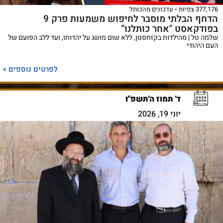
377,176 צפיות
עדכונים מהכותל
הדחף הבלתי מוסבר לחיפוש משמעות פרק 9
בפודקאסט "אחר כותלנו”
שלמה טל | מהילדות בקזחסטן, ללא שום מושג על יהדותו, ועד ללב הפועם של
העם היהודי
לפרטים נוספים >
ד' תמוז ה'תשפ"ו
יוני 19, 2026