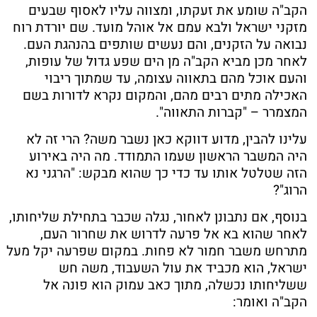
הקב"ה שומע את זעקתו, ומצווה עליו לאסוף שבעים
מזקני ישראל ולבא עמם אל אוהל מועד. שם יורדת רוח
נבואה על הזקנים, והם נעשים שותפים בהנהגת העם.
לאחר מכן מביא הקב"ה מן הים שפע גדול של עופות,
והעם אוכל מהם בתאווה עצומה, עד שמתוך ריבוי
האכילה מתים רבים מהם, והמקום נקרא לדורות בשם
המצמרר – "קברות התאווה".
עלינו להבין, מדוע דווקא כאן נשבר משה? הרי זה לא
היה המשבר הראשון שעמו התמודד. מה היה באירוע
הזה שטלטל אותו עד כדי כך שהוא מבקש: "הרגני נא
הרוג"?
בנוסף, אם נתבונן לאחור, נגלה שכבר בתחילת שליחותו,
לאחר שהוא בא אל פרעה לדרוש את שחרור העם,
מתרחש משבר חמור לא פחות. במקום שפרעה יקל מעל
ישראל, הוא מכביד את עול השעבוד, משה חש
ששליחותו נכשלה, מתוך כאב עמוק הוא פונה אל
הקב"ה ואומר: