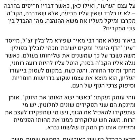
על עצם הערעור, ואילו כאן, כאשר דבריו חריפים בהרבה
– לא זו בלבד שאין עליו תביעה, אלא שאדרבה, הקב"ה
מקרבו ומיקל מעליו את משא ההנהגה. מהו ההבדל בין
שני המקרים?
ביאור נפלא אמר רבי מאיר שפירא מלובלין זצ"ל, מייסד
רעיון "הדף היומי" ומקים ישיבת 'חכמי לובלין' בפולין:
משה נשבר על כך שמשנים את שליחותו בעולם. כאשר
נגלה אליו הקב"ה בסנה, הוטל עליו להיות רועה רוחני,
מחנך ומוסר התורה. והנה כעת, במקום לעסוק בייעודו
העליון, הוא מוצא את עצמו שקוע בדרישות חומריות
וסיפוק צרכי הגוף של העם.
זוהי עומק זעקתו: "כאשר ישא האומן את היונק". אומן
ומינקת הם שני תפקידים שונים לחלוטין. יש מי
שתפקידו להאכיל את הגוף, ויש מי שתפקידו לעצב את
הרוח. משה חש שלוקחים ממנו את מהותו הפנימית
ומזיזים אותו מן המקום שלשמו נברא.
מכאן ההבדל בין שני האירועים. בפרשת שמות, משה