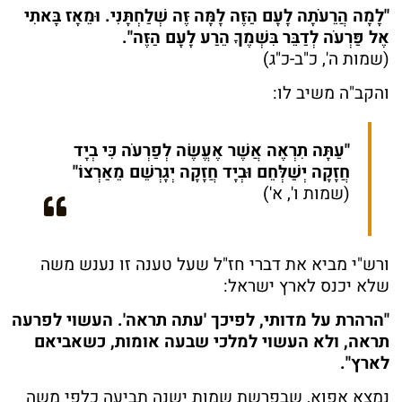
"לָמָה הֲרֵעֹתָה לָעָם הַזֶּה לָמָּה זֶּה שְׁלַחְתָּנִי. וּמֵאָז בָּאתִי
אֶל פַּרְעֹה לְדַבֵּר בִּשְׁמֶךָ הֵרַע לָעָם הַזֶּה".
(שמות ה', כ"ב-כ"ג)
והקב"ה משיב לו:
"עַתָּה תִרְאֶה אֲשֶׁר אֶעֱשֶׂה לְפַרְעֹה כִּי בְיָד
חֲזָקָה יְשַׁלְּחֵם וּבְיָד חֲזָקָה יְגָרְשֵׁם מֵאַרְצוֹ"
(שמות ו', א')
ורש"י מביא את דברי חז"ל שעל טענה זו נענש משה
שלא יכנס לארץ ישראל:
"הרהרת על מדותי, לפיכך 'עתה תראה'. העשוי לפרעה
תראה, ולא העשוי למלכי שבעה אומות, כשאביאם
לארץ".
נמצא אפוא, שבפרשת שמות ישנה תביעה כלפי משה