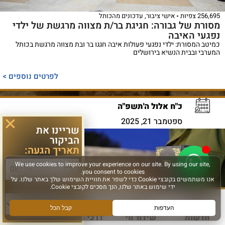
256,695 צפיות
אישי ציבור
,
עדכונים מהכותל
מסורת של גבורה: חגיגת בר/ת מצווה מרגשת של ילדי
נפגעי האיבה
כמיטב המסורת: ילדי נפגעי פעולות איבה חגגו בר ובת מצווה מרגשת בכותל
המערבי ובבית הנשיא בירושלים
לפרטים נוספים >
כ"ח אלול ה'תשפ"ה
ספטמבר 21, 2025
שריינו את
הביקור
תאריך הגעה:
סוג פעילות:
חדשות
שידור חי
דרכי הגעה
עוד