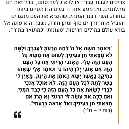
צריכים לעבוד עבורו או לדאוג לפרנסתם, ובכל זאת הם
מתלוננים. ואז מגיע אחד הרגעים הדרמטיים ביותר
בתורה. משה רבנו, המנהיג שהוציא את העם ממצרים
והוביל אותו דרך ים סוף ומתן תורה, נשבר. הוא פונה אל
בורא עולם במילים חריפות וטעונות, וכמתואר בתורה:
"וַיֹּאמֶר מֹשֶׁה אֶל ה' לָמָה הֲרֵעֹתָ לְעַבְדֶּךָ וְלָמָּה
לֹא מָצָאתִי חֵן בְּעֵינֶיךָ לָשׂוּם אֶת מַשָּׂא כׇּל
הָעָם הַזֶּה עָלָי. הֶאָנֹכִי הָרִיתִי אֵת כׇּל הָעָם
הַזֶּה אִם אָנֹכִי יְלִדְתִּיהוּ כִּי תֹאמַר אֵלַי שָׂאֵהוּ
בְחֵיקֶךָ כַּאֲשֶׁר יִשָּׂא הָאֹמֵן אֶת הַיֹּנֵק. מֵאַיִן לִי
בָּשָׂר לָתֵת לְכׇל הָעָם הַזֶּה. לֹא אוּכַל אָנֹכִי
לְבַדִּי לָשֵׂאת אֶת כׇּל הָעָם הַזֶּה כִּי כָבֵד מִמֶּנִּי.
וְאִם כָּכָה אַתְּ עֹשֶׂה לִּי הׇרְגֵנִי נָא הָרֹג אִם
מָצָאתִי חֵן בְּעֵינֶיךָ וְאַל אֶרְאֶה בְּרָעָתִי".
(שם י' – ט"ו)