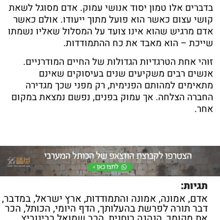
בדברים אלו טמון יסוד אנושי עמוק. אדם מסוגל לשאת
קושי עצום כאשר הוא פועל מתוך ייעודו. אולם כאשר
אדם מרגיש שהוא אינו צועד על המסלול שאליו נשמתו
שייכת – הוא מאבד את כח ההתמודדות.
זוהי אחת הטרגדיות הגדולות של החיים המודרניים.
אנשים רבים משקיעים שנים בעיסוקים שאינם
מתאימים למהותם הפנימית, רק מפני שכך מגדירה
החברה הצלחה. אך עמוק בפנים, נפשם נמצאת במקום
אחר.
תגיות:
אדם
,
אמונה
,
אמונה והתמודדות
,
ארץ ישראל
,
במדבר
,
דבר תורה לפרשת בהעלותך
,
הדף היומי
,
הכותל
,
הכר
את מקומך
,
הנהגה רוחנית
,
הרב שמואל רבינוביץ
,