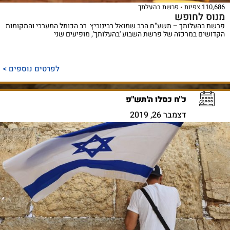
110,686 צפיות
פרשת בהעלתך
מנוס לחופש
פרשת בהעלותך – תשע"ח הרב שמואל רבינוביץ רב הכותל המערבי והמקומות
הקדושים במרכזה של פרשת השבוע 'בהעלותך', מופיעים שני
לפרטים נוספים >
כ"ח כסלו ה'תש"פ
דצמבר 26, 2019