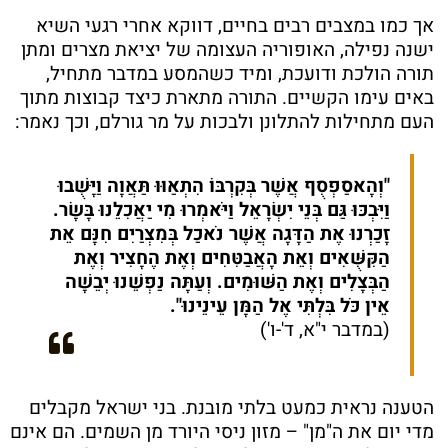
אך כמו במצבים רבים בחיים, דווקא אחרי רגעי השיא
ישנה נפילה, האופוריה העצומה של יציאת מצרים ומתן
תורה הולכת ודועכת, ומיד כשהמסע במדבר מתחיל,
באים עימו הקשיים. התורה מתארת כיצד קבוצות מתוך
העם מתחילות להתלונן ולבכות על מר גורלם, וכך נאמר:
"וְהָאסַפְסֻף אֲשֶׁר בְּקִרְבּוֹ הִתְאַוּוּ תַּאֲוָה וַיָּשֻׁבוּ
וַיִּבְכּוּ גַּם בְּנֵי יִשְׂרָאֵל וַיֹּאמְרוּ מִי יַאֲכִלֵנוּ בָּשָׂר.
זָכַרְנוּ אֶת הַדָּגָה אֲשֶׁר נֹאכַל בְּמִצְרַיִם חִנָּם אֵת
הַקִּשֻּׁאִים וְאֵת הָאֲבַטִּחִים וְאֶת הֶחָצִיר וְאֶת
הַבְּצָלִים וְאֶת הַשּׁוּמִים. וְעַתָּה נַפְשֵׁנוּ יְבֵשָׁה
אֵין כֹּל בִּלְתִּי אֶל הַמָּן עֵינֵינוּ".
(במדבר י"א, ד'-ו')
הטענה נראית כמעט בלתי מובנת. בני ישראל מקבלים
מדי יום את ה"מן" – מזון ניסי היורד מן השמים. הם אינם