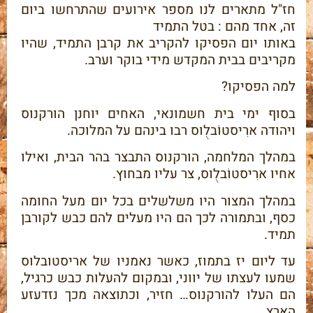
חז"ל מתארים לנו מספר אירועים שהתרחשו ביום
זה, אחד מהם : בטל התמיד
באותו יום הפסיקו להקריב את קרבן התמיד, שהיו
מקריבים בבית המקדש מידי בוקר וערב.
למה הפסיקו?
בסוף ימי בית חשמונאי, האחים יוחנן הורקנוס
ויהודה ארִיסטוֹבלֻוס רבו בינהם על המלוכה.
במהלך המלחמה, הורקנוס התבצר בהר הבית, ואילו
אחיו ארִיסטוֹבלֻוס, צר עליו מבחוץ.
במהלך המצור היו משלשלים בכל יום מעל החומה
כסף, ובתמורה לכך הם היו מעלים להם כבש לקורבן
תמיד.
עד ליום יז בתמוז, כאשר נאמניו של אריסטובלוס
שמעו לעצתו של יווני, ובמקום להעלות כבש כרגיל,
הם העלו להורקנוס… חזיר, וכתוצאה מכך נזדעזע
הארץ.