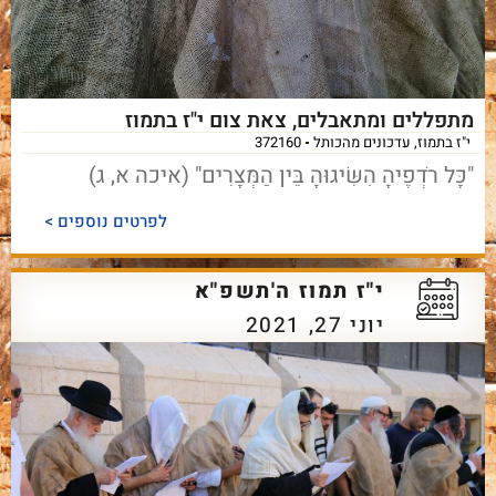
מתפללים ומתאבלים, צאת צום י"ז בתמוז
י"ז בתמוז
,
עדכונים מהכותל
372160
"כָּל רֹדְפֶיהָ הִשִּׂיגוּהָ בֵּין הַמְּצָרִים" (איכה א, ג)
לפרטים נוספים >
י"ז תמוז ה'תשפ"א
יוני 27, 2021