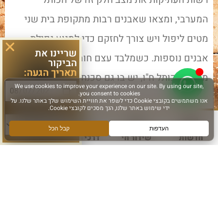
המערבי, ומצאו שאבנים רבות מתקופת בית שני
מטים ליפול ויש צורך לחזקם כדי למנוע נפילת
שריינו את
אבנים נוספות. כשמלבד עצם חומרת קריסת חלק
הביקור
תאריך הגעה:
מאבני הכותל ח"ו, יש בו גם סכנת
לפרטים נוספים >
סוג פעילות:
ט"ו שבט ה'תש"פ
חדשות
שידור חי
דרכי הגעה
עוד
פברואר 10, 2020