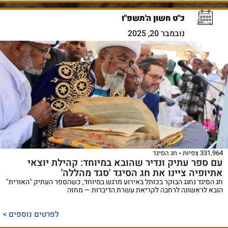
כ"ט חשון ה'תשפ"ו
נובמבר 20, 2025
331,964 צפיות
חג הסיגד
עם ספר עתיק ונדיר שהובא במיוחד: קהילת יוצאי
אתיופיה ציינו את חג הסיגד 'סגד מהללה'
חג הסיגד נחגג הבוקר בכותל באירוע מרגש במיוחד, כשהספר העתיק "האורית"
הובא לראשונה לרחבה לקריאת עשרת הדיברות — מחזה
לפרטים נוספים >