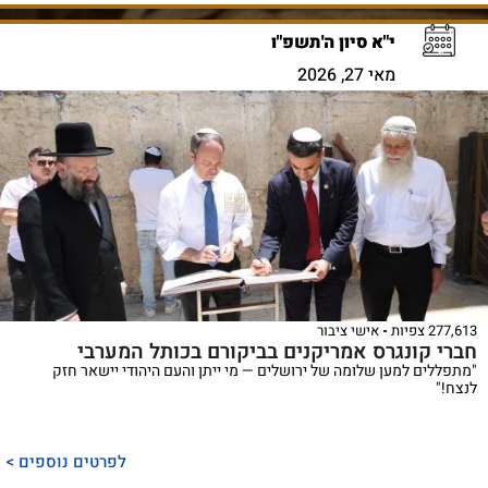
י"א סיון ה'תשפ"ו
מאי 27, 2026
277,613 צפיות
אישי ציבור
חברי קונגרס אמריקנים בביקורם בכותל המערבי
"מתפללים למען שלומה של ירושלים — מי ייתן והעם היהודי יישאר חזק
לנצח!"
לפרטים נוספים >