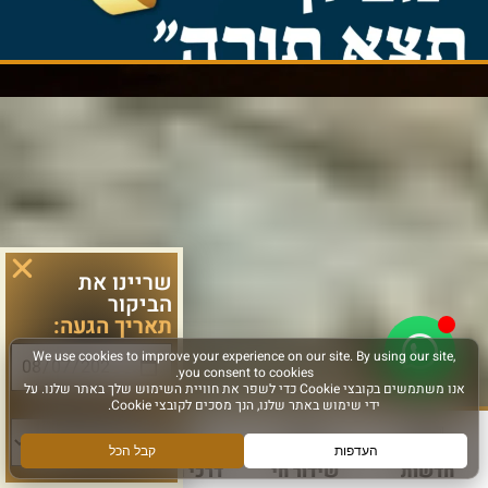
שריינו את
הביקור
תאריך הגעה:
סוג פעילות:
חדשות
שידור חי
דרכי הגעה
עוד