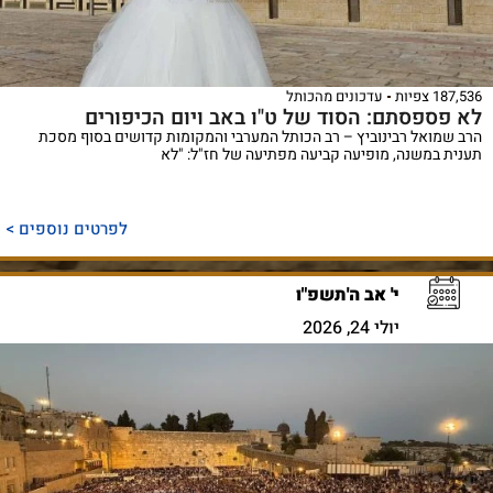
187,536 צפיות
עדכונים מהכותל
לא פספסתם: הסוד של ט"ו באב ויום הכיפורים
הרב שמואל רבינוביץ – רב הכותל המערבי והמקומות קדושים בסוף מסכת
תענית במשנה, מופיעה קביעה מפתיעה של חז"ל: "לא
לפרטים נוספים >
י' אב ה'תשפ"ו
יולי 24, 2026