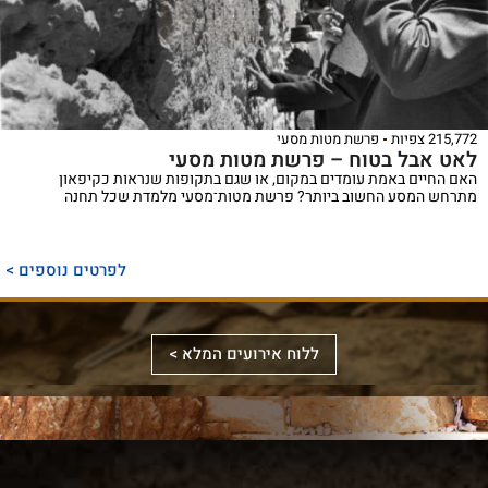
215,772 צפיות
פרשת מטות מסעי
לאט אבל בטוח – פרשת מטות מסעי
האם החיים באמת עומדים במקום, או שגם בתקופות שנראות כקיפאון
מתרחש המסע החשוב ביותר? פרשת מטות־מסעי מלמדת שכל תחנה
ספר
ייחודי
לפרטים נוספים >
המכנס,
לראשונה,
ספר
את
אלבומי
ללוח אירועים המלא >
מכלול
באמצעות
מפואר
הדינים
תמונות
המשחזר
והמנהגים
וציורים
את
למקורותיהם,
ייחודיים,
מראה