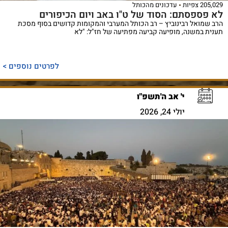
205,029 צפיות
עדכונים מהכותל
לא פספסתם: הסוד של ט"ו באב ויום הכיפורים
הרב שמואל רבינוביץ – רב הכותל המערבי והמקומות קדושים בסוף מסכת
תענית במשנה, מופיעה קביעה מפתיעה של חז"ל: "לא
לפרטים נוספים >
י' אב ה'תשפ"ו
יולי 24, 2026