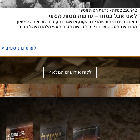
226,942 צפיות
פרשת מטות מסעי
לאט אבל בטוח – פרשת מטות מסעי
האם החיים באמת עומדים במקום, או שגם בתקופות שנראות כקיפאון
מתרחש המסע החשוב ביותר? פרשת מטות־מסעי מלמדת שכל תחנה
ספר
ייחודי
לפרטים נוספים >
המכנס,
לראשונה,
ספר
את
אלבומי
ללוח אירועים המלא >
מכלול
באמצעות
מפואר
הדינים
תמונות
המשחזר
והמנהגים
וציורים
את
למקורותיהם,
ייחודיים,
מראה
הקשורים
ממחיש
המקדש
סידור
לכותל
אלבום
על
מעוצב
המערבי
מרהיב
ידי
לערב
ולהר
זה
עיון
שבת