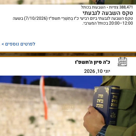
388,471 צפיות
השבעות בכותל
טקס השבעה לגבעתי
טקס השבעה לגבעתי ביום רביעי כ״ו בְּתִשְׁרֵי תשפ״ז (7/10/2026) בשעה
12:00–20:00 בכותל המערבי.
לפרטים נוספים >
כ"ה סיון ה'תשפ"ו
יוני 10, 2026