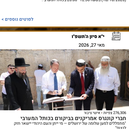
לפרטים נוספים >
י"א סיון ה'תשפ"ו
מאי 27, 2026
276,306 צפיות
אישי ציבור
חברי קונגרס אמריקנים בביקורם בכותל המערבי
"מתפללים למען שלומה של ירושלים — מי ייתן והעם היהודי יישאר חזק
לנצח!"