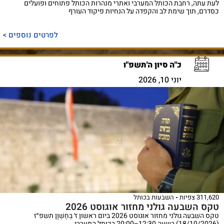
לעת עתה, רחבת הכותל המערבי ואתרי מנהרות הכותל פתוחים ופועלים
כסדרם, תוך שימת לב והקפדה על הנחיות פיקוד העורף
לפרטים נוספים >
כ"ה סיון ה'תשפ"ו
יוני 10, 2026
311,620 צפיות
השבעות בכותל
טקס השבעה גולני מחזור אוגוסט 2026
טקס השבעה גולני מחזור אוגוסט 2026 ביום ראשון ז׳ בְּחֶשְׁוָן תשפ״ז
(18/10/2026) בשעה 12:30–20:00 בכותל המערבי.