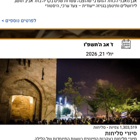
אבן מאבני הכותל המערבי שהוצבה עשרות שנים בקריה בתל אביב תושב
לירושלים ותיטמן בגניזה ייעודית – צעד ערכי, היסטורי
לפרטים נוספים >
ז' אב ה'תשפ"ו
יולי 21, 2026
1,303,519 צפיות
סליחות
סיורי סליחות
סיורי סליחות בעקבות הפיוטים בשעות המיוחדות של הלילה