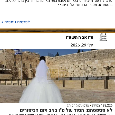
פרשת "ראה" מזכירה כי בכל יום ניצבת בפני האדם הבחירה בין ברכה לקללה.
במאמר זה מסביר הרב שמואל רבינוביץ
לפרטים נוספים >
ט"ו אב ה'תשפ"ו
יולי 29, 2026
183,226 צפיות
עדכונים מהכותל
לא פספסתם: הסוד של ט"ו באב ויום הכיפורים
הרב שמואל רבינוביץ – רב הכותל המערבי והמקומות קדושים בסוף מסכת