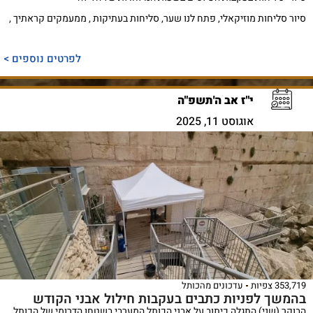
סיור סליחות מוזיקאלי, פתח לנו שער, סליחות בעתיקות , ממעמקים קראתיך ,
לפרטים נוספים >
י"ז אב ה'תשפ"ה
אוגוסט 11, 2025
353,719 צפיות
עדכונים מהכותל
בהמשך לפניות כתבים בעקבות חילול אבני הקודש
הבוקר (שני) התגלה כיתוב על אבני הכותל המערבי בשטחו הדרומי של הכותל