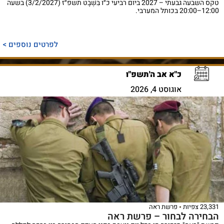
טקס השבעה גבעתי – 2027 ביום רביעי כ״ו בִּשְׁבָט תשפ״ז (3/2/2027) בשעה
12:00–20:00 בכותל המערבי.
לפרטים נוספים >
כ"א אב ה'תשפ"ו
אוגוסט 4, 2026
23,331 צפיות
פרשת ראה
הבחירה לבחור – פרשת ראה