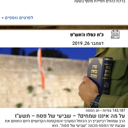
ברכת כהנים תפילת מוסף בשעה
לפרטים נוספים >
כ"ח כסלו ה'תש"פ
דצמבר 26, 2019
143,187 צפיות
חג הפסח
על מה איננו שמחים? – שביעי של פסח – תשע"ז
הרב שמואל רבינוביץ רב הכותל המערבי והמקומות הקדושים היום החותם את
שבעת ימי הפסח מכונה "שביעי של פסח". הוא