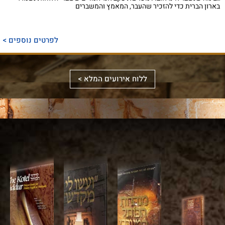
בארון הברית כדי להזכיר שהעבר, המאמץ והמשברים
ספר
ייחודי
לפרטים נוספים >
המכנס,
לראשונה,
ספר
את
אלבומי
ללוח אירועים המלא >
מכלול
באמצעות
מפואר
הדינים
תמונות
המשחזר
והמנהגים
וציורים
את
למקורותיהם,
ייחודיים,
מראה
הקשורים
ממחיש
המקדש
סידור
לכותל
אלבום
על
מעוצב
המערבי
מרהיב
ידי
לערב
ולהר
זה
עיון
שבת
הבית
את
מעמיק
ויום־טוב,
בזמן
עוצמתו
במקורות
עם