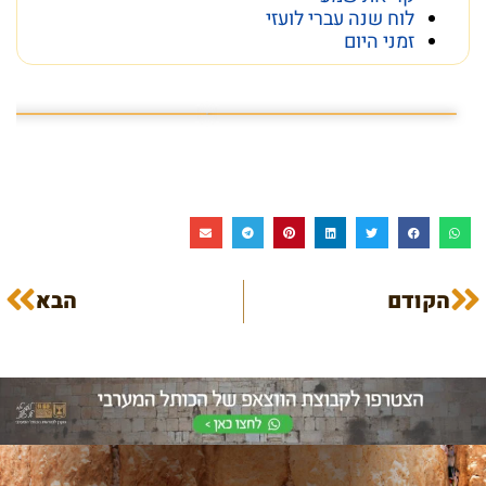
לוח שנה עברי לועזי
זמני היום
הפרק המלא בקישור המצורף
פרק 14 - טל מוסרי: "הכותל הוא תרופת פלא״
הקודם
הבא