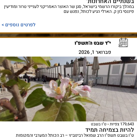
בשנתיים האחרונות"
במהלך ביקורו הרשמי בישראל, סגן שר האוצר האמריקני לענייני טרור ומודיעין
פיננסי ג׳ון ק. הארלי הגיע לכותל, נפגש עם
לפרטים נוספים >
י"ד שבט ה'תשפ"ו
פברואר 1, 2026
179,643 צפיות
ט"ו בשבט
להיות בצמיחה תמיד
ט"ו בשבט תשפ"ו הרב שמואל רבינוביץ – רב הכותל המערבי והמקומות