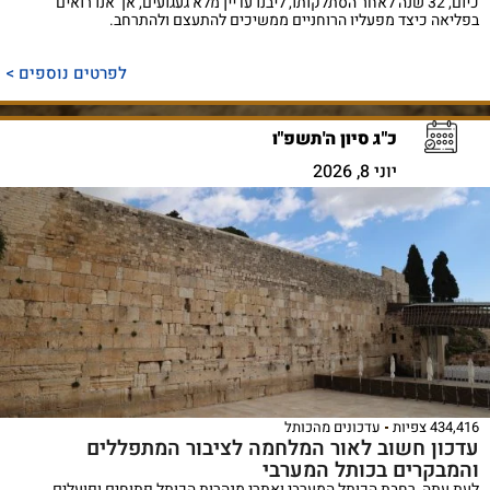
כיום, 32 שנה לאחר הסתלקותו, ליבנו עדיין מלא געגועים, אך אנו רואים
בפליאה כיצד מפעליו הרוחניים ממשיכים להתעצם ולהתרחב.
לפרטים נוספים >
כ"ג סיון ה'תשפ"ו
יוני 8, 2026
434,416 צפיות
עדכונים מהכותל
עדכון חשוב לאור המלחמה לציבור המתפללים
והמבקרים בכותל המערבי
לעת עתה, רחבת הכותל המערבי ואתרי מנהרות הכותל פתוחים ופועלים