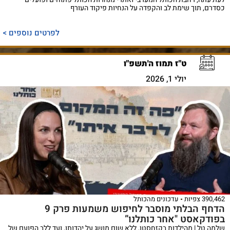
כסדרם, תוך שימת לב והקפדה על הנחיות פיקוד העורף
לפרטים נוספים >
ט"ז תמוז ה'תשפ"ו
יולי 1, 2026
390,462 צפיות
עדכונים מהכותל
הדחף הבלתי מוסבר לחיפוש משמעות פרק 9
בפודקאסט "אחר כותלנו”
שלמה טל | מהילדות בקזחסטן, ללא שום מושג על יהדותו, ועד ללב הפועם של