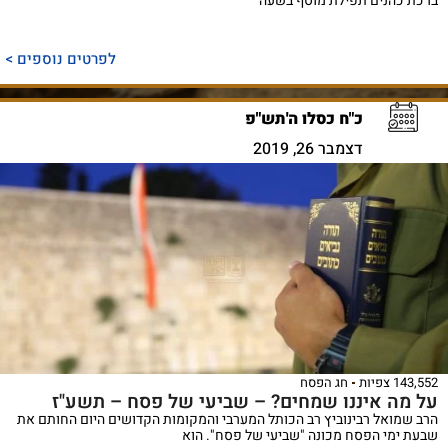
ברכת כהנים תפילת מוסף בשעה
לפרטים נוספים >
כ"ח כסלו ה'תש"פ
דצמבר 26, 2019
143,552 צפיות
חג הפסח
על מה איננו שמחים? – שביעי של פסח – תשע"ז
הרב שמואל רבינוביץ רב הכותל המערבי והמקומות הקדושים היום החותם את
שבעת ימי הפסח מכונה "שביעי של פסח". הוא