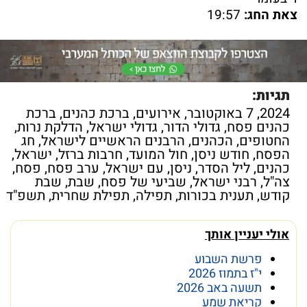
צאת החג:
19:57
תגיות:
2024
,
7 באוקטובר
,
אירועים
,
ברכת כהנים
,
ברכת
כהנים פסח
,
גדולי הדור
,
גדולי ישראל
,
הדלקת נרות
,
החטופים
,
הכהנים
,
הרבנים הראשיים לישראל
,
חג
הפסח
,
חודש ניסן
,
חול המועד
,
חרבות ברזל
,
ישראל
,
כהנים
,
ליל הסדר
,
ניסן
,
עם ישראל
,
ערב פסח
,
פסח
,
צה"ל
,
רבני ישראל
,
שביעי של פסח
,
שבת
,
שבת
קודש
,
תענית בכורות
,
תפילה
,
תפילת שחרית
,
תשפ"ד
אולי יעניין אותך
פרשת השבוע
י"ז בתמוז 2026
תשעה באב 2026
קריאת שמע