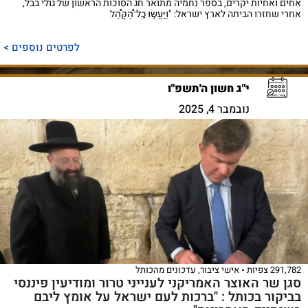
אחים ואחיות יקרים, בספר נחמיה מתואר חג הסוכות הראשון של גולי בבל,
אחרי שחזרו הביתה לארץ ישראל: "וַיַּֽעֲשׂ֣וּ כׇֽל־הַ֠קָּהָ֠ל
לפרטים נוספים >
י"ג חשון ה'תשפ"ו
נובמבר 4, 2025
291,782 צפיות
אישי ציבור
,
עדכונים מהכותל
סגן שר האוצר האמריקני לענייני טרור ומודיעין פיננסי
בביקור בכותל : "ברכות לעם ישראל על אומץ ליבם