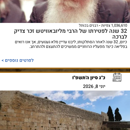
1,036,610 צפיות
רבנים בכותל
32 שנה לפטירתו של הרבי מליובאוויטש זכר צדיק
לברכה
כיום, 32 שנה לאחר הסתלקותו, ליבנו עדיין מלא געגועים, אך אנו רואים
בפליאה כיצד מפעליו הרוחניים ממשיכים להתעצם ולהתרחב.
לפרטים נוספים >
כ"ג סיון ה'תשפ"ו
יוני 8, 2026