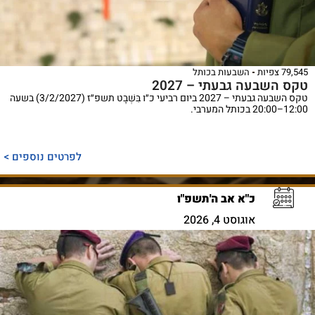
79,545 צפיות
השבעות בכותל
טקס השבעה גבעתי – 2027
טקס השבעה גבעתי – 2027 ביום רביעי כ״ו בִּשְׁבָט תשפ״ז (3/2/2027) בשעה
12:00–20:00 בכותל המערבי.
לפרטים נוספים >
כ"א אב ה'תשפ"ו
אוגוסט 4, 2026