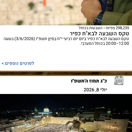
298,235 צפיות
השבעות בכותל
טקס השבעה לבא"ח כפיר
טקס השבעה לבא"ח כפיר ביום יום רביעי י״ח בְּסִיוָן תשפ״ו (3/6/2026) בשעה
12:00–20:00 בכותל המערבי.
לפרטים נוספים >
כ"ג תמוז ה'תשפ"ו
יולי 8, 2026