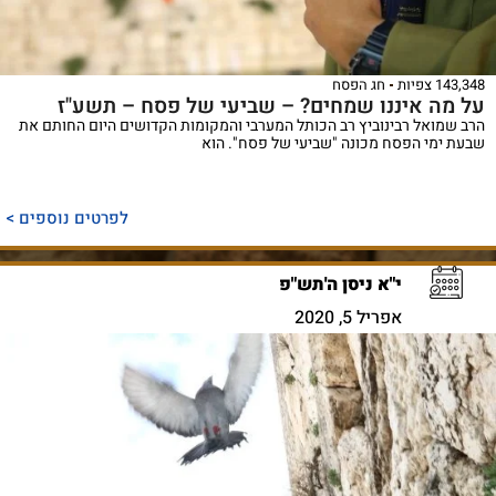
143,348 צפיות
חג הפסח
על מה איננו שמחים? – שביעי של פסח – תשע"ז
הרב שמואל רבינוביץ רב הכותל המערבי והמקומות הקדושים היום החותם את
שבעת ימי הפסח מכונה "שביעי של פסח". הוא
לפרטים נוספים >
י"א ניסן ה'תש"פ
אפריל 5, 2020