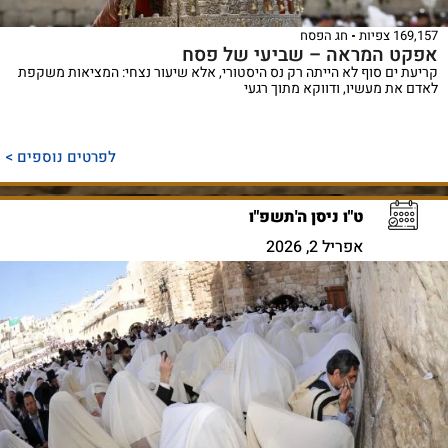
169,157 צפיות
חג הפסח
אפקט המראה – שביעי של פסח
קריעת ים סוף לא הייתה רק נס היסטורי, אלא שיעור נצחי: המציאות משקפת
לאדם את מעשיו, ודווקא מתוך רגעי
לפרטים נוספים >
ט"ו ניסן ה'תשפ"ו
אפריל 2, 2026