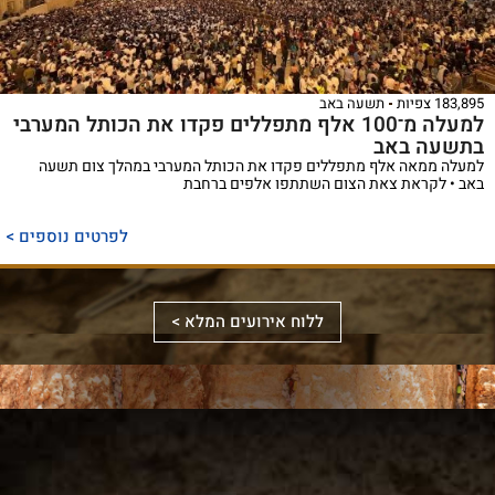
183,895 צפיות
תשעה באב
למעלה מ־100 אלף מתפללים פקדו את הכותל המערבי
בתשעה באב
למעלה ממאה אלף מתפללים פקדו את הכותל המערבי במהלך צום תשעה
באב • לקראת צאת הצום השתתפו אלפים ברחבת
ספר
ייחודי
לפרטים נוספים >
המכנס,
לראשונה,
ספר
את
אלבומי
ללוח אירועים המלא >
מכלול
באמצעות
מפואר
הדינים
תמונות
המשחזר
והמנהגים
וציורים
את
למקורותיהם,
ייחודיים,
מראה
הקשורים
ממחיש
המקדש
סידור