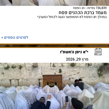
736,839 צפיות
חג הפסח
מעמד ברכת הכהנים פסח
במהלך חג הפסח לא תתאפשר הגעה לכותל המערבי
לפרטים נוספים >
י"א ניסן ה'תשפ"ו
מרץ 29, 2026