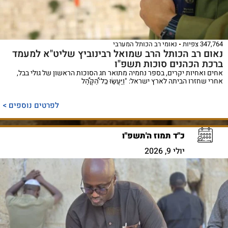
347,764 צפיות
נאומי רב הכותל המערבי
נאום רב הכותל הרב שמואל רבינוביץ שליט"א למעמד
ברכת הכהנים סוכות תשפ"ו
אחים ואחיות יקרים, בספר נחמיה מתואר חג הסוכות הראשון של גולי בבל,
אחרי שחזרו הביתה לארץ ישראל: "וַיַּֽעֲשׂ֣וּ כׇֽל־הַ֠קָּהָ֠ל
לפרטים נוספים >
כ"ד תמוז ה'תשפ"ו
יולי 9, 2026