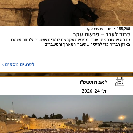
155,268 צפיות
פרשת עקב
כבוד לעבר – פרשת עקב
גם מה שנשבר אינו אובד. מפרשת עקב אנו לומדים ששברי הלוחות נשמרו
בארון הברית כדי להזכיר שהעבר, המאמץ והמשברים
לפרטים נוספים >
י' אב ה'תשפ"ו
יולי 24, 2026