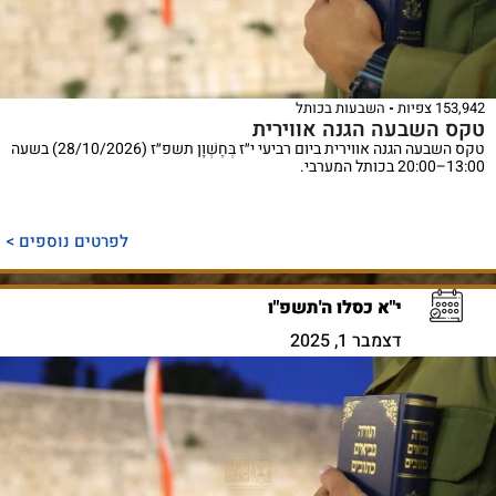
153,942 צפיות
השבעות בכותל
טקס השבעה הגנה אווירית
טקס השבעה הגנה אווירית ביום רביעי י״ז בְּחֶשְׁוָן תשפ״ז (28/10/2026) בשעה
13:00–20:00 בכותל המערבי.
לפרטים נוספים >
י"א כסלו ה'תשפ"ו
דצמבר 1, 2025