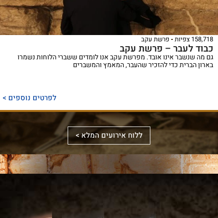
158,718 צפיות
פרשת עקב
כבוד לעבר – פרשת עקב
גם מה שנשבר אינו אובד. מפרשת עקב אנו לומדים ששברי הלוחות נשמרו
בארון הברית כדי להזכיר שהעבר, המאמץ והמשברים
ספר
ייחודי
לפרטים נוספים >
המכנס,
לראשונה,
ספר
את
אלבומי
ללוח אירועים המלא >
מכלול
באמצעות
מפואר
הדינים
תמונות
המשחזר
והמנהגים
וציורים
את
למקורותיהם,
ייחודיים,
מראה
הקשורים
ממחיש
המקדש
סידור
לכותל
אלבום
על
מעוצב