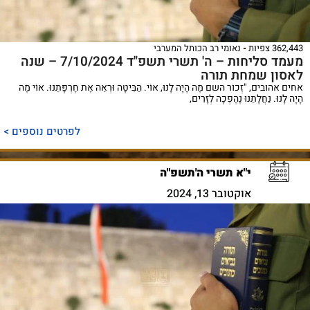
362,443 צפיות
נאומי רב הכותל המערבי
מעמד סליחות – ה' תשרי תשפ"ד 7/10/2024 – שנה
לאסון שמחת תורה
אחים אהובים, "זְכוֹר השם מֶה הָיָה לָנוּ, אוֹי. הַבִּיטָה וּרְאֵה אֶת חֶרְפָּתֵנוּ. אוֹי מֶה
הָיָה לָנוּ. נַחֲלָתֵנוּ נֶהֶפְכָה לְזָרִים,
לפרטים נוספים >
י"א תשרי ה'תשפ"ה
אוקטובר 13, 2024