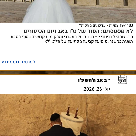
197,183 צפיות
עדכונים מהכותל
לא פספסתם: הסוד של ט"ו באב ויום הכיפורים
הרב שמואל רבינוביץ – רב הכותל המערבי והמקומות קדושים בסוף מסכת
תענית במשנה, מופיעה קביעה מפתיעה של חז"ל: "לא
לפרטים נוספים >
י"ב אב ה'תשפ"ו
יולי 26, 2026