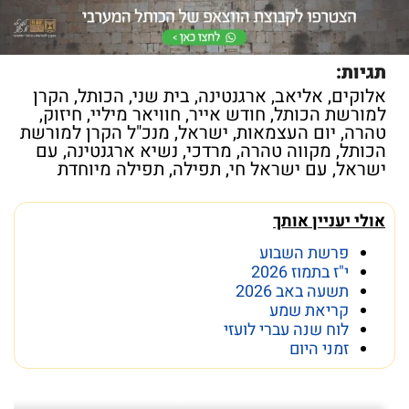
תגיות:
אלוקים
,
אליאב
,
ארגנטינה
,
בית שני
,
הכותל
,
הקרן
למורשת הכותל
,
חודש אייר
,
חוויאר מיליי
,
חיזוק
,
טהרה
,
יום העצמאות
,
ישראל
,
מנכ"ל הקרן למורשת
הכותל
,
מקווה טהרה
,
מרדכי
,
נשיא ארגנטינה
,
עם
ישראל
,
עם ישראל חי
,
תפילה
,
תפילה מיוחדת
אולי יעניין אותך
פרשת השבוע
י"ז בתמוז 2026
תשעה באב 2026
קריאת שמע
לוח שנה עברי לועזי
זמני היום
פרשת השבוע פרשת ראה
מה מסתתר מתחת לכותל