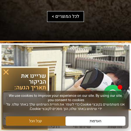
נפש,
אורכו
טופוגרפי
ובשילוב
ומנהרותיו.
וארכיאולוגי
לכל המוצרים >
מאגר
בסביבת
הוספה
לסף
מקורות
הר־הבית.
עצום
הוספה
לסף
להרחבה
ולהעמקה.
הוספה
לסף
שריינו את
הביקור
תאריך הגעה:
סוג פעילות:
חדשות
שידור חי
דרכי הגעה
עוד