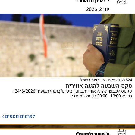
י"ז סיון ה'תשפ"ו
יוני 2, 2026
168,524 צפיות
השבעות בכותל
טקס השבעה להגנה אווירית
טקטס השבעה להגנה אווירית ביום רביעי ט׳ בְּתַמּוּז תשפ״ו (24/6/2026)
בשעה 13:00–20:00 בכותל המערבי.
לפרטים נוספים >
ח' חשון ה'תשפ"ו