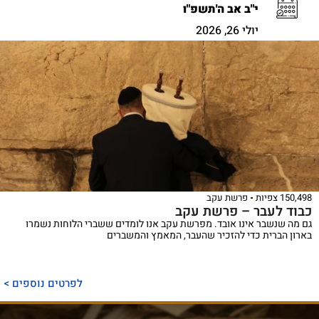
י"ב אב ה'תשפ"ו
יולי 26, 2026
150,498 צפיות
פרשת עקב
כבוד לעבר – פרשת עקב
גם מה שנשבר אינו אובד. מפרשת עקב אנו לומדים ששברי הלוחות נשמרו
בארון הברית כדי להזכיר שהעבר, המאמץ והמשברים
ספר
ייחודי
לפרטים נוספים >
המכנס,
לראשונה,
ספר