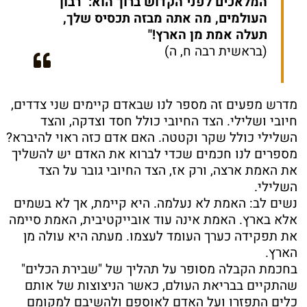
המלאכים לפני הקדוש ברוך הוא: "רבון
העולמים, מה אתה מבזה תכסיס שלך,
תעלה אמת מן הארץ!"
(בראשית רבה ח, ה)
מדרש מפעים זה מספר לנו שבאדם קיימים שני צדדים,
חיובי ושלילי. הצד החיובי כולל חסד וצדקה, והצד
השלילי כולל שקר וקטטה. האם אדם כזה ראוי להיברא?
מספרים לנו חכמים שכדי לברוא את האדם יש להשליך
את האמת ארצה, ורק אז, הצד החיובי גובר על הצד
השלילי.
נשים לב: האמת לא נעלמה. היא קיימת, אך לא בשמים
אלא בארץ. האמת אינה עוד אובייקטיבית, האמת סיימה
את תפקידה כערך העומד לעצמו. מעתה היא עולה מן
הארץ.
בחכמת הקבלה מסופר על תהליך של "שבירת הכלים"
שהתקיים בבריאת העולם, כאשר הניצוצות של אותם
כלים התפזרו ועל האדם לאוספם ולהשיבם למקומם