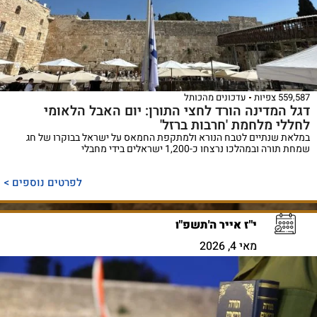
559,587 צפיות
עדכונים מהכותל
דגל המדינה הורד לחצי התורן: יום האבל הלאומי
לחללי מלחמת 'חרבות ברזל'
במלאת שנתיים לטבח הנורא ולמתקפת החמאס על ישראל בבוקרו של חג
שמחת תורה ובמהלכו נרצחו כ-1,200 ישראלים בידי מחבלי
לפרטים נוספים >
י"ז אייר ה'תשפ"ו
מאי 4, 2026