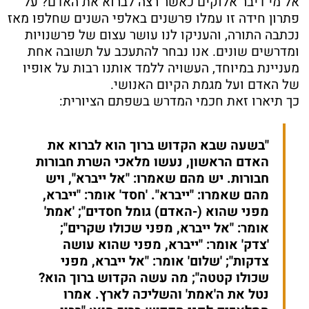
אל מי דיבר אלוקים כאשר רצה לברוא את האדם? על
פתרון חידה זו עמלו פרשנים באלפי השנים שחלפו מאז
נכתבה התורה, והעניקו לנו עושר עצום של פרשנויות
ומדרשים שונים. אנו נבחר להתעכב על תשובה אחת
מעניינת במיוחד, העשויה ללמד אותנו רבות על אופיו
של האדם ועל מגמת הקיום האנושי.
כך תיארו זאת חכמי המדרש בשפתם הציורית:
"בשעה שבא הקדוש ברוך הוא לברוא את
האדם הראשון, נעשו מלאכי השרת חבורות
חבורות. יש מהם שאמרו: "אל ייברא", ויש
מהם שאמרו: "ייברא". 'חסד' אומר: "ייברא,
מפני שהוא (-האדם) גומל חסדים"; 'אמת'
אומר: "אל ייברא, מפני שכולו שקרים";
'צדק' אומר: "ייברא, מפני שהוא עושה
צדקות"; 'שלום' אומר: "אל ייברא, מפני
שכולו קטטה"; מה עשה הקדוש ברוך הוא?
נטל את ה'אמת' והשליכה לארץ. אמרו