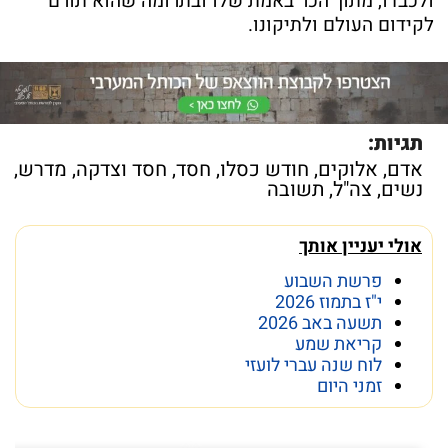
ולכבדו, מתוך הכר באמת שלו ובתרומה שהוא תורם
לקידום העולם ולתיקונו.
תגיות:
אדם
,
אלוקים
,
חודש כסלו
,
חסד
,
חסד וצדקה
,
מדרש
,
נשים
,
צה"ל
,
תשובה
אולי יעניין אותך
פרשת השבוע
י"ז בתמוז 2026
תשעה באב 2026
קריאת שמע
לוח שנה עברי לועזי
זמני היום
פרשת השבוע פרשת ראה
מה מסתתר מתחת לכותל