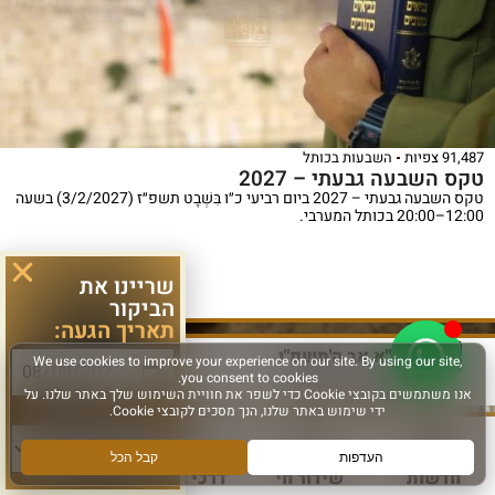
91,487 צפיות
השבעות בכותל
טקס השבעה גבעתי – 2027
טקס השבעה גבעתי – 2027 ביום רביעי כ״ו בִּשְׁבָט תשפ״ז (3/2/2027) בשעה
12:00–20:00 בכותל המערבי.
שריינו את
לפרטים נוספים >
הביקור
תאריך הגעה:
כ"א אב ה'תשפ"ו
אוגוסט 4, 2026
סוג פעילות:
חדשות
שידור חי
דרכי הגעה
עוד