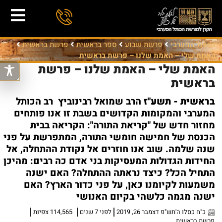
הכותל המערבי
פרשת שבוע
ספר בראשית
פרשת בראשית
האמת שלי – האמת שלנו – פרשת בראשית
האמת שלי – האמת שלנו – פרשת
בראשית
בראשית - תשע"ז
הרב שמואל רבינוביץ רב הכותל
המערבי והמקומות הקדושים בשבת זו אנו פותחים
מחזור חדש של "קריאת התורה": הקריאה בבית
הכנסת של חמישה חומשי התורה, המתפרשת על פני
שנה שלמה. שוב אנו חוזרים אל נקודת ההתחלה, אל
החידות הגדולות המעסיקות בני אדם כה רבים: מהיכן
התחיל הכל? כיצד נראתה ההתחלה? האם ישנה
משמעות לקיומנו כאן, על פני כדור הארץ? האם
ישנה מגמה כלשהי בקיום האנושי
כ"ח כסלו ה'תש"פ דצמבר 26, 2019
לפני 7 שנים
114,565 צפיות
פרשת בראשית