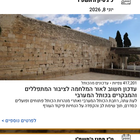
כ"ג סיון ה'תשפ"ו
יוני 8, 2026
417,201 צפיות
עדכונים מהכותל
עדכון חשוב לאור המלחמה לציבור המתפללים
והמבקרים בכותל המערבי
לעת עתה, רחבת הכותל המערבי ואתרי מנהרות הכותל פתוחים ופועלים
כסדרם, תוך שימת לב והקפדה על הנחיות פיקוד העורף
לפרטים נוספים >
ט"ז תמוז ה'תשפ"ו