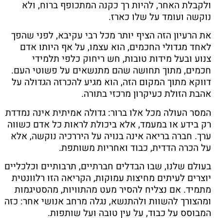
ולקבלת האחר, להיות רך כקנה המתכופף ברוח, ולא
נוקשה ועומד על שלו כארז.
את הרעיון הזה הציף יותר מכל רבי עקיבא, לפני שהפך
לאחד מגדולי החכמים, הוא עצמו, על אף היותו אדם
צנוע ובעל מידות טובות, חש ריחוק כלפי תלמידי
חכמים, מתוך תחושה שהם מתנשאים על פשוטי העם.
דווקא מתוך המקום הזה, הוא מגיע להכרזה הגדולה על
אהבת הזולת כעיקרון מרכזי בתורה.
המסר העולה מכל אלו ברור: גדולה אמיתית אינה נמדדת
רק בידע או במעמד, אלא ביכולת לראות כל אדם כשווה
ערך. חברה בריאה אינה בנויה על היררכיה נוקשה, אלא
על הכרה הדדית, כבוד ואחריות משותפת.
בעולם שלנו, שבו הבדלים חברתיים, תרבותיים וכלכליים
יוצרים לעיתים מחיצות עמוקות, הקריאה הזו רלוונטית
מתמיד. אם נצליח להסיר מעט מהתוויות, מהסטיגמות
ומהצורך להשוות ולהתנשא, נגלה מרחב אנושי אחר: כזה
המבוסס על כבוד, על עין טובה ועל שותפות.