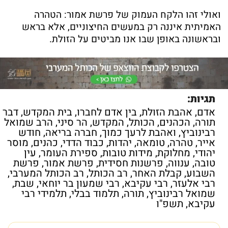
ואולי זהו הלקח העמוק של פרשת אמור: הטהרה
האמיתית איננה רק במעשים החיצוניים, אלא בראש
ובראשונה באופן שבו אנו מביטים על הזולת.
תגיות:
אדם
,
אהבת הזולת
,
בין אדם לחברו
,
בית המקדש
,
דבר
תורה
,
הכהנים
,
הכותל
,
המקדש
,
הר סיני
,
הרב שמואל
רבינוביץ
,
ואהבת לרעך כמוך
,
חברה בריאה
,
חודש
אייר
,
טהרה
,
טומאה
,
יהדות
,
כבוד הדדי
,
כהנים
,
מוסר
יהודי
,
מחלוקת
,
מידות טובות
,
ספירת העומר
,
עין
טובה
,
ענווה
,
פרשנות חסידית
,
פרשת אמור
,
פרשת
השבוע
,
קבלת האחר
,
רב הכותל
,
רב הכותל המערבי
,
רבי אלעזר
,
רבי עקיבא
,
רבי שמעון בר יוחאי
,
שבת
,
שמואל רבינוביץ
,
תורה
,
תלמוד בבלי
,
תלמידי רבי
עקיבא
,
תשפ"ו