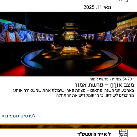
מאי 11, 2025
54,731 צפיות
פרשת אמור
מצב אוֹרֵחַ – פרשת אמור
באמצע חגי השנה, פתאום – מצוות פאה: שיבולת אחת שמשאירה אותנו
מחוברים לשורש. כי מי שמקדיש את ההתחלה
לפרטים נוספים >
ז' אייר ה'תשפ"ד