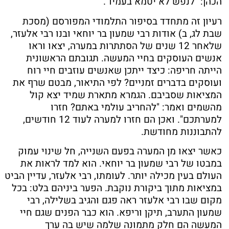
הכהן: "לנפש לא יטמא בעמיו".
רעיון זה מתחדד בסיפור התלמודי המפורסם (מסכת
שבת לג, ב) אודות רבי שמעון בר יוחאי ובנו רבי אלעזר,
שלאחר 12 שנים של הסתתרות במערה, יצאו וראו
אנשים העוסקים בחיי המעשה. תגובתם הראשונית
הייתה חריפה: כיצד ייתכן שאנשים עוזבים חיי רוח
ועוסקים בדברים זמניים? לפי התיאור, מבטם שרף את
המציאות שסביבם. הגמרא מתארת שמיד יצא קול
מהשמים ואמר: "להחריב עולמי באתם? חזרו
למערתכם". ואכן הם חזרו למערה לעוד 12 חודשים,
להתבוננות מחודשת.
כאשר יצאו מן המערה בפעם השנייה, חל שינוי עמוק
במבטו של רבי שמעון בר יוחאי. הוא למד לראות את
העולם בעין מכילה יותר. לעומתו, רבי אלעזר, עדיין הביט
במציאות מתוך ביקורת נוקבת. הפער ביניהם בלט: בכל
מקום שבו רבי אלעזר ראה פגם והגיב בשלילה, רבי
שמעון התערב, תיקן וריפא. הוא כבר הפנים שגם חיי
המעשה הם חלק מתמונה שלמה שיש בה ערך