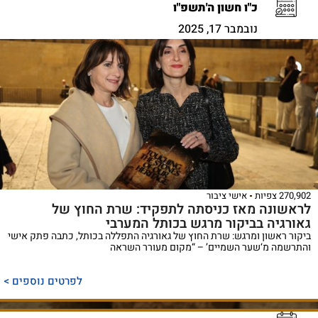
כ"ו חשון ה'תשפ"ו
נובמבר 17, 2025
270,902 צפיות
אישי ציבור
לראשונה מאז כניסתה לתפקיד: שרת החוץ של
גאורגיה בביקור מרגש בכותל המערבי
ביקור ראשון ומרגש: שרת החוץ של גאורגיה התפללה בכותל, כתבה פתק אישי
והתרשמה מ‘שער השמיים’ – “מקום מעורר השראה
לפרטים נוספים >