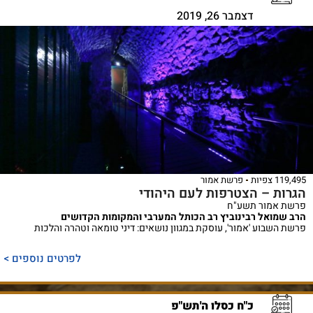
דצמבר 26, 2019
119,495 צפיות
פרשת אמור
הגרות – הצטרפות לעם היהודי
פרשת אמור תשע"ח
הרב שמואל רבינוביץ רב הכותל המערבי והמקומות הקדושים
פרשת השבוע 'אמור', עוסקת במגוון נושאים: דיני טומאה וטהרה והלכות
לפרטים נוספים >
כ"ח כסלו ה'תש"פ