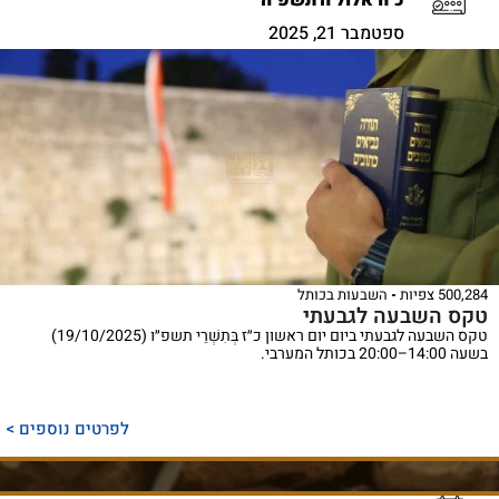
כ"ח אלול ה'תשפ"ה
ספטמבר 21, 2025
500,284 צפיות
השבעות בכותל
טקס השבעה לגבעתי
טקס השבעה לגבעתי ביום יום ראשון כ״ז בְּתִשְׁרֵי תשפ״ו (19/10/2025)
בשעה 14:00–20:00 בכותל המערבי.
לפרטים נוספים >