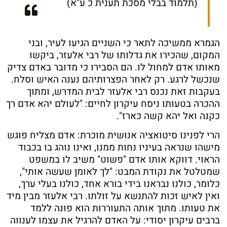
(תלמוד בבלי מסכת תענית כ ע"א)
הגמרא ממשיכה לתאר כי השניים הגיעו לעיר, ובני
המקום, שהכירו את גדלותו של רבי אלעזר, ביקשו
מאותו אדם למחול לו. הם הסבירו כי מדובר באדם צדיק
שנכשל לרגע. רק לאחר הפצרותיהם נענה האיש וסלח.
בעקבות זאת נכנס רבי אלעזר לבית המדרש, ומתוך
ההכרה בטעותו ניסח עיקרון לחיים: "לעולם יהא אדם רך
כקנה ואל יהא קשה כארז".
הרי לפנינו סיטואציה אנושית מוכרת: אדם מצליח פוגש
מישהו שנראה בעיניו נחות ממנו, ואינו נוהג בו בכבוד
הראוי. דווקא אותו אדם "פשוט" משיב לו במשפט
שמטלטל את נקודת המבט: "לך לאומן שעשה אותי",
כלומר, כולנו נבראנו בידי בורא אחד, כולנו בעלי ערך,
ואין לאיש זכות להתנשא על זולתו. רבי אלעזר מבין מיד
את טעותו. מתוך אותה התעוררות הוא פונה ללמד
ברבים עיקרון יסודי: על האדם להרגיל את עצמו לענווה