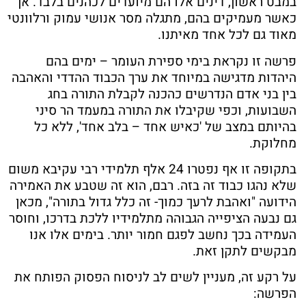
במבט ראשון, דינים אלו הם מיועדים לכהנים בלבד. אך
כאשר מעמיקים בהם, מתגלה מסר אנושי עמוק ורלוונטי
מאוד גם לכל אחד מאיתנו.
פרשה זו נקראת בימי ספירת העומר – ימים בהם
היהדות מדגישה במיוחד את ערך הכבוד ההדדי והאהבה
בין בני אדם הנדרשים כהכנה לקבלת התורה בחג
השבועות, וכפי שקיבלו את התורה במעמד הר סיני
בהיותם במצב של 'כאיש אחד – בלב אחד', ללא כל
מחלוקת.
בתקופה זו אף נפטרו 24 אלף תלמידי רבי עקיבא משום
שלא נהגו כבוד זה בזה. רבם, הוא זה שטבע את האמירה
הידועה "ואהבת לרעך כמוך- זה כלל גדול בתורה", מכאן
גם נבעה הציפייה הגבוהה מתלמידיו ללכת בדרכו, וחוסר
העמידה בכך נחשב לפגם חמור יותר. בימים אלו אנו
מבקשים לתקן זאת.
על רקע זה, מעניין לשים לב לניסוח הפסוק הפותח את
הפרשה: