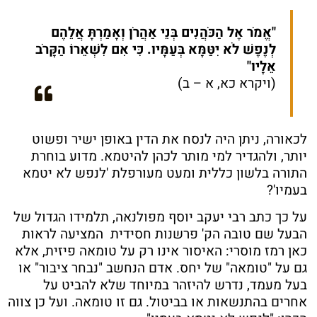
"אֱמֹר אֶל הַכֹּהֲנִים בְּנֵי אַהֲרֹן וְאָמַרְתָּ אֲלֵהֶם
לְנֶפֶשׁ לֹא יִטַּמָּא בְּעַמָּיו. כִּי אִם לִשְׁאֵרוֹ הַקָּרֹב
אֵלָיו"
(ויקרא כא, א – ב)
לכאורה, ניתן היה לנסח את הדין באופן ישיר ופשוט
יותר, ולהגדיר למי מותר לכהן להיטמא. מדוע בוחרת
התורה בלשון כללית ומעט מעורפלת 'לנפש לא יטמא
בעמיו'?
על כך כתב רבי יעקב יוסף מפולנאה, תלמידו הגדול של
הבעל שם טובה הק' פרשנות חסידית המציעה לראות
כאן רמז מוסרי: האיסור אינו רק על טומאה פיזית, אלא
גם על "טומאה" של יחס. אדם הנחשב "נבחר ציבור" או
בעל מעמד, נדרש להיזהר במיוחד שלא להביט על
אחרים בהתנשאות או בביטול. גם זו טומאה. ועל כן צווה