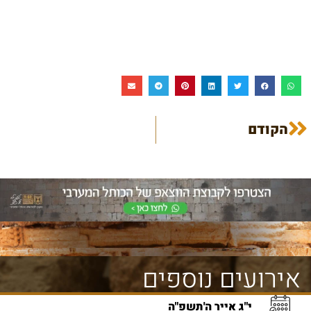
הקודם
אירועים נוספים
י"ג אייר ה'תשפ"ה