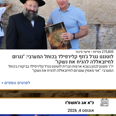
275,835 צפיות
אישי ציבור
לוטננט גנרל ג'וזף קלירפילד בכותל המערבי: "נגרום
לחיזבאללה להניח את נשקו"
יו"ר מנגנון לבנון בצבא ארצות הברית לוטננט גנרל קלירפילד בביקורו בכותל
המערבי: "אני מאמין שנגרום לחיזבאללה להניח את נשקו"
לפרטים נוספים >
כ"א אב ה'תשפ"ו
אוגוסט 4, 2026