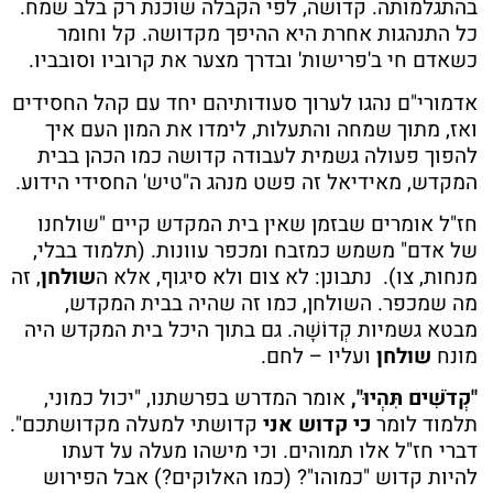
בהתגלמותה. קדושה, לפי הקבלה שוכנת רק בלב שמח.
כל התנהגות אחרת היא ההיפך מקדושה. קל וחומר
כשאדם חי ב'פרישות' ובדרך מצער את קרוביו וסובביו.
אדמורי"ם נהגו לערוך סעודותיהם יחד עם קהל החסידים
ואז, מתוך שמחה והתעלות, לימדו את המון העם איך
להפוך פעולה גשמית לעבודה קדושה כמו הכהן בבית
המקדש, מאידיאל זה פשט מנהג ה"טיש' החסידי הידוע.
חז"ל אומרים שבזמן שאין בית המקדש קיים "שולחנו
של אדם" משמש כמזבח ומכפר עוונות. (תלמוד בבלי,
מנחות, צו). נתבונן: לא צום ולא סיגוף, אלא ה
שולחן
, זה
מה שמכפר. השולחן, כמו זה שהיה בבית המקדש,
מבטא גשמיות קְדוֹשָׁה. גם בתוך היכל בית המקדש היה
מונח
שולחן
ועליו – לחם.
"קְדֹשִׁים תִּהְיוּ",
אומר המדרש בפרשתנו, "יכול כמוני,
תלמוד לומר
כי קדוש אני
קדושתי למעלה מקדושתכם".
דברי חז"ל אלו תמוהים. וכי מישהו מעלה על דעתו
להיות קדוש "כמוהו"? (כמו האלוקים?) אבל הפירוש