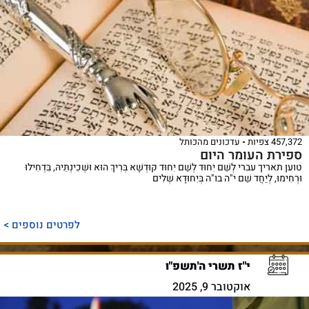
457,372 צפיות
עדכונים מהכותל
ספירת העומר היום
טוען תאריך עברי לְשֵׁם יִחוּד לְשֵׁם יִחוּד קוּדְשָׁא בְּרִיךְ הוּא וּשְׁכִינְתֵּיהּ, בִּדְחִילוּ
וּרְחִימוּ, לְיַחֲד שֵׁם י"ה בו"ה בְּיִחוּדָא שְׁלִים
לפרטים נוספים >
י"ז תשרי ה'תשפ"ו
אוקטובר 9, 2025