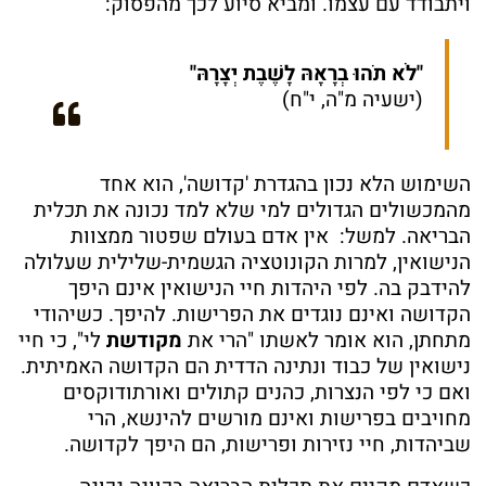
ויתבודד עם עצמו. ומביא סיוע לכך מהפסוק:
"לֹא תֹהוּ בְרָאָהּ לָשֶׁבֶת יְצָרָהּ"
(ישעיה מ"ה, י"ח)
השימוש הלא נכון בהגדרת 'קדושה', הוא אחד
מהמכשולים הגדולים למי שלא למד נכונה את תכלית
הבריאה. למשל: אין אדם בעולם שפטור ממצוות
הנישואין, למרות הקונוטציה הגשמית-שלילית שעלולה
להידבק בה. לפי היהדות חיי הנישואין אינם היפך
הקדושה ואינם נוגדים את הפרישות. להיפך. כשיהודי
מתחתן, הוא אומר לאשתו "הרי את
מקודשת
לי", כי חיי
נישואין של כבוד ונתינה הדדית הם הקדושה האמיתית.
ואם כי לפי הנצרות, כהנים קתולים ואורתודוקסים
מחויבים בפרישות ואינם מורשים להינשא, הרי
שביהדות, חיי נזירות ופרישות, הם היפך לקדושה.