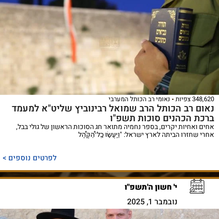
348,620 צפיות
נאומי רב הכותל המערבי
נאום רב הכותל הרב שמואל רבינוביץ שליט"א למעמד
ברכת הכהנים סוכות תשפ"ו
אחים ואחיות יקרים, בספר נחמיה מתואר חג הסוכות הראשון של גולי בבל,
אחרי שחזרו הביתה לארץ ישראל: "וַיַּֽעֲשׂ֣וּ כׇֽל־הַ֠קָּהָ֠ל
לפרטים נוספים >
י' חשון ה'תשפ"ו
נובמבר 1, 2025