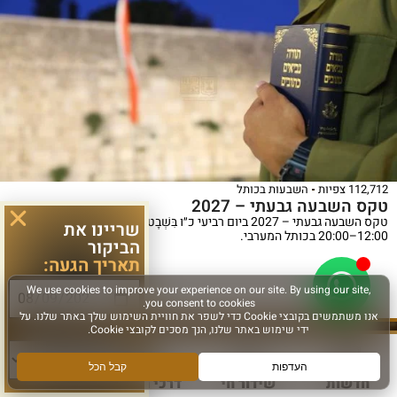
112,712 צפיות
השבעות בכותל
טקס השבעה גבעתי – 2027
טקס השבעה גבעתי – 2027 ביום רביעי כ״ו בִּשְׁבָט תשפ״ז (3/2/2027) בשעה
שריינו את
12:00–20:00 בכותל המערבי.
הביקור
תאריך הגעה:
לפרטים נוספים >
סוג פעילות:
כ"א אב ה'תשפ"ו
אוגוסט 4, 2026
חדשות
שידור חי
דרכי הגעה
עוד