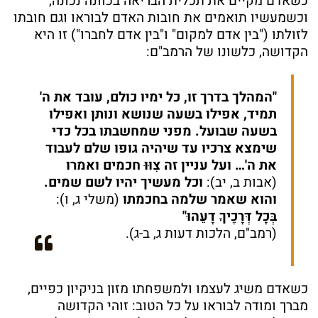
כשאדם מקיים את תכלית הבריאה בכוונה נכונה,
וכשמעשיו תואמים את חובות האדם לבוראו וגם חובתו
לזולתו ("בין אדם למקום" ו"בין אדם לחברו") זו היא
הקדושה, כלשונו של הרמב"ם:
"המהלך בדרך זו, כל ימיו כולם, עובד את ה'
תמיד, אפילו בשעה שנושא ונותן ואפילו
בשעה שבועל. מפני שמחשבתו בכל כדי
שימצא צרכיו עד שיהיה גופו שלם לעבוד
את ה'… ועל עניין זה צִוּוּ חכמים ואמרו
(אבות ב, יב):
וכל מעשיך יהיו לשם שמים.
והוא שאמר שלמה בחכמתו
(משלי ג, ו):
בְּכָל דְּרָכֶיךָ דָעֵהוּ"
(רמב"ם, הלכות דעות ג, ב-ג).
כשאדם משיג לעצמו ולמשפחתו מזון בניקיון כפיים,
מברך ומודה לבוראו על כל הטוב: זוהי הקדושה