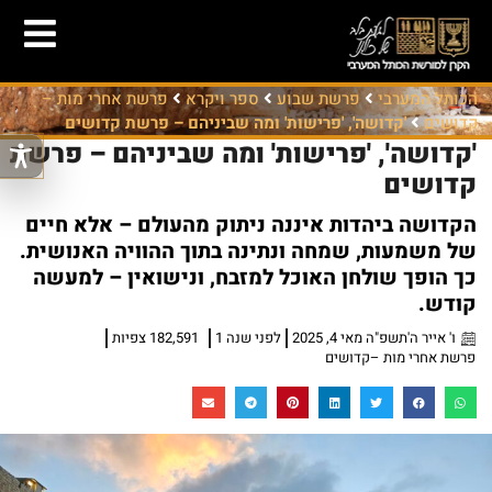
הכותל המערבי
פרשת שבוע
ספר ויקרא
פרשת אחרי מות –
קדושים
'קדושה', 'פרישות' ומה שביניהם – פרשת קדושים
'קדושה', 'פרישות' ומה שביניהם – פרשת
קדושים
הקדושה ביהדות איננה ניתוק מהעולם – אלא חיים
של משמעות, שמחה ונתינה בתוך ההוויה האנושית.
כך הופך שולחן האוכל למזבח, ונישואין – למעשה
קודש.
ו' אייר ה'תשפ"ה מאי 4, 2025
לפני שנה 1
182,591 צפיות
פרשת אחרי מות –קדושים