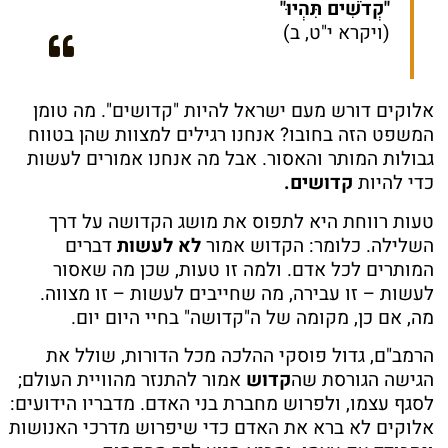
"קְדֹשִׁים תִּהְיוּ"
(ויקרא י"ט, ב)
אלוקים דורש מעם ישראל להיות "קדושים". מה טומן
המשפט הזה בחובו? אנחנו רגילים למצוות שהן בטווח
גבולות המותר והאסור. אבל מה אנחנו אמורים לעשות
כדי להיות
קדושים.
טעות רווחת היא לתפוס את מושג הקדושה על דרך
השלילה. כלומר: הקדוש אמור
לא לעשות
דברים
המותרים לכל אדם. ולמה זו טעות, שכן מה שאסור
לעשות – זו עבירה, מה שחייבים לעשות – זו מצווה.
מה, אם כן, מקומה של ה"קדושה" בחיי היום יום.
הרמב"ם, גדול פוסקי ההלכה מכל הדורות, שולל את
הגישה הגורסת שה
קדוש
אמור להתנזר מהוויית העולם;
לסגף עצמו, ולפרוש מחברת בני האדם. מדבריו הידועים:
אלוקים לא ברא את האדם כדי שיפרוש מדרכי האנושות