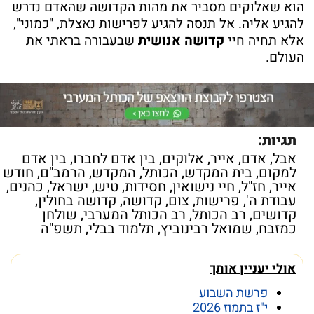
הוא שאלוקים מסביר את מהות הקדושה שהאדם נדרש
להגיע אליה. אל תנסה להגיע לפרישות נאצלת, "כמוני",
אלא תחיה חיי
קדושה אנושית
שבעבורה בראתי את
העולם.
תגיות:
אבל
,
אדם
,
אייר
,
אלוקים
,
בין אדם לחברו
,
בין אדם
למקום
,
בית המקדש
,
הכותל
,
המקדש
,
הרמב"ם
,
חודש
אייר
,
חז"ל
,
חיי נישואין
,
חסידות
,
טיש
,
ישראל
,
כהנים
,
עבודת ה'
,
פרישות
,
צום
,
קדושה
,
קדושה בחולין
,
קדושים
,
רב הכותל
,
רב הכותל המערבי
,
שולחן
כמזבח
,
שמואל רבינוביץ
,
תלמוד בבלי
,
תשפ"ה
אולי יעניין אותך
פרשת השבוע
י"ז בתמוז 2026