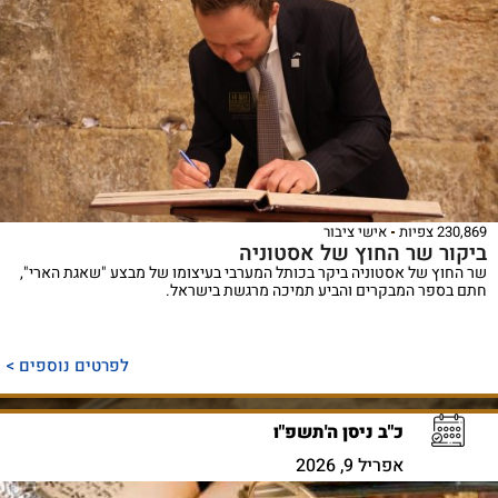
230,869 צפיות
אישי ציבור
ביקור שר החוץ של אסטוניה
שר החוץ של אסטוניה ביקר בכותל המערבי בעיצומו של מבצע "שאגת הארי",
חתם בספר המבקרים והביע תמיכה מרגשת בישראל.
לפרטים נוספים >
כ"ב ניסן ה'תשפ"ו
אפריל 9, 2026