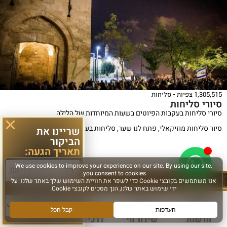
1,305,515 צפיות
סליחות
סיורי סליחות
סיורי סליחות בעקבות הפיוטים בשעות המיוחדות של הלילה
סיור סליחות מוזיקאלי, פתח לנו שער, סליחות בעתיקות , ממעמקים קראתיך ,
שריינו את
הביקור
תאריך הגעה:
לפרטים נוספים >
סוג פעילות:
כ"א אב ה'תשפ"ו
אוגוסט 4, 2026
חדשות
שידור חי
דרכי הגעה
עוד