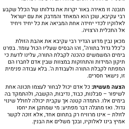
תובנה זו מאירה באור יקרות את גדלותו של הכלל שקבע
רבי עקיבא, שכן הוא המאחד והמדבק את עם ישראל
לאלוקיו לכדי יחידה אחת המביאה את כל יחיד ויחיד
אל התכלית הרצויה.
מכאן נבין מדוע הגדיר רבי עקיבא את אהבת הזולת
כ"כלל גדול בתורה", זהו הבסיס שעליו הכול עומד. בפרט
בימים המשמשים כהכנה לקבלת התורה, עלינו לדעת כי
תיקון המידות והתחזקות במצוות שבין אדם לחברו הם
המפתח לקבלת התורה ולעבודת ה'. בלא עבודה פנימית
זו, נישאר חסרים.
הצעה מעשית:
כל אדם יכול לבחור לעצמו תכונה אחת
לשיפור – סבלנות, כבוד, נדיבות, הקשבה, ולהתמקד בה
בימים אלו. התמדה קטנה אך עקבית יכולה לחולל שינוי
גדול. ואז מתגלה דבר מפתיע: מי שמתקן את יחסו
לזולת – אינו מרוויח רק בתחום אחד, אלא זוכה לקשר
אמיץ בינו לאלוקיו, ובכך משלים את הבנין.