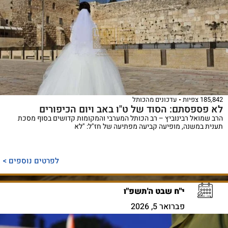
185,842 צפיות
עדכונים מהכותל
לא פספסתם: הסוד של ט"ו באב ויום הכיפורים
הרב שמואל רבינוביץ – רב הכותל המערבי והמקומות קדושים בסוף מסכת
תענית במשנה, מופיעה קביעה מפתיעה של חז"ל: "לא
לפרטים נוספים >
י"ח שבט ה'תשפ"ו
פברואר 5, 2026