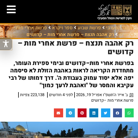
הכותל המערבי
פרשת שבוע
ספר ויקרא
פרשת אחרי מות –
קדושים
רק אהבה תנצח – פרשת אחרי מות – קדושים
רק אהבה תנצח – פרשת אחרי מות –
קדושים
בפרשת אחרי מות–קדושים ובימי ספירת העומר,
מתחדדת הקריאה לראות באהבת הזולת לא סיסמה
יפה אלא יסוד עמוק בעבודת ה'. דרך דמותו של רבי
עקיבא והמסר של "ואהבת לרעך כמוך"
ב' אייר ה'תשפ"ו אפריל 19, 2026
לפני 4 חודשים
223,138 צפיות
פרשת אחרי מות –קדושים