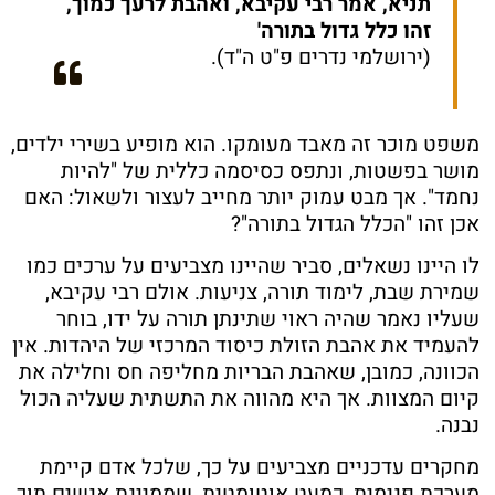
תניא, אמר רבי עקיבא, ואהבת לרעך כמוך,
זהו כלל גדול בתורה'
(ירושלמי נדרים פ"ט ה"ד).
משפט מוכר זה מאבד מעומקו. הוא מופיע בשירי ילדים,
מושר בפשטות, ונתפס כסיסמה כללית של "להיות
נחמד". אך מבט עמוק יותר מחייב לעצור ולשאול: האם
אכן זהו "הכלל הגדול בתורה"?
לו היינו נשאלים, סביר שהיינו מצביעים על ערכים כמו
שמירת שבת, לימוד תורה, צניעות. אולם רבי עקיבא,
שעליו נאמר שהיה ראוי שתינתן תורה על ידו, בוחר
להעמיד את אהבת הזולת כיסוד המרכזי של היהדות. אין
הכוונה, כמובן, שאהבת הבריות מחליפה חס וחלילה את
קיום המצוות. אך היא מהווה את התשתית שעליה הכול
נבנה.
מחקרים עדכניים מצביעים על כך, שלכל אדם קיימת
מערכת פנימית, כמעט אוטומטית, שממיינת אנשים תוך