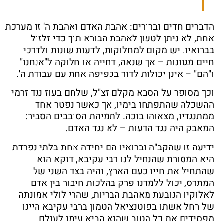
הדברים חדים וברורים: אהבת האדם ואהבת ה' זו מערכת
אחת, לא ניתן לטעון לאהבת הבורא תוך כדי זלזול
בברואיו. יש מקום למחלוקות, לדעות שונות ולדרכי
חיים מגוונות – אך שנאה, דחייה או חלוקה ל"אנחנו"
ו"הם" – אינן יכולות לדור בכפיפה אחת עם עבודת ה'.
וכך מסופר על הסבא מקלם זצ"ל, שלחם בעוז נגד זרמי
ההשכלה שהתפתחו בימיו, אך כאשר נפטר אחד
ממתנגדיו, מצאוהו בוכה. לתמיהת הסובבים הסביר:
המאבק היה נגד הדעות – לא נגד האדם.
ידיעה זו שהקב"ה וברואיו הם יחידה אחת בלתי נפרדת
היא המסורת שהנחיל לנו רבי עקיבא, דוקא הוא
שהתחיל את חייו כעם הארץ, והיה בצד השני של
המתרס, יכול ללמדנו פרק בהלכות חיבור בין אדם
לאלוקיו הנובעת מאהבת הבריות, שהרי לולי אמונתה
של רחל אשתו בפוטנציאל הטמון ברבי עקיבא היינו
מפסידים את כל הטוב שהוא הביא עימו לעולם.