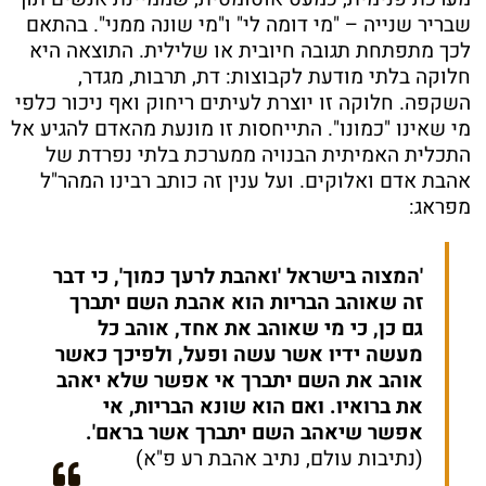
שבריר שנייה – "מי דומה לי" ו"מי שונה ממני". בהתאם
לכך מתפתחת תגובה חיובית או שלילית. התוצאה היא
חלוקה בלתי מודעת לקבוצות: דת, תרבות, מגדר,
השקפה. חלוקה זו יוצרת לעיתים ריחוק ואף ניכור כלפי
מי שאינו "כמונו". התייחסות זו מונעת מהאדם להגיע אל
התכלית האמיתית הבנויה ממערכת בלתי נפרדת של
אהבת אדם ואלוקים. ועל ענין זה כותב רבינו המהר"ל
מפראג:
'המצוה בישראל 'ואהבת לרעך כמוך', כי דבר
זה שאוהב הבריות הוא אהבת השם יתברך
גם כן, כי מי שאוהב את אחד, אוהב כל
מעשה ידיו אשר עשה ופעל, ולפיכך כאשר
אוהב את השם יתברך אי אפשר שלא יאהב
את ברואיו. ואם הוא שונא הבריות, אי
אפשר שיאהב השם יתברך אשר בראם'.
(נתיבות עולם, נתיב אהבת רע פ"א)