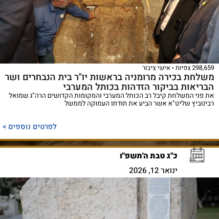
298,659 צפיות
אישי ציבור
משלחת בכירה מרומניה בראשות יו"ר בית הנבחרים ושר
הבריאות בביקור הזדהות בכותל המערבי
את פני המשלחת קיבל רב הכותל המערבי והמקומות הקדושים הרה"ג שמואל
רבינוביץ שליט"א אשר הביע את תודתו העמוקה לממשל
לפרטים נוספים >
כ"ג טבת ה'תשפ"ו
ינואר 12, 2026