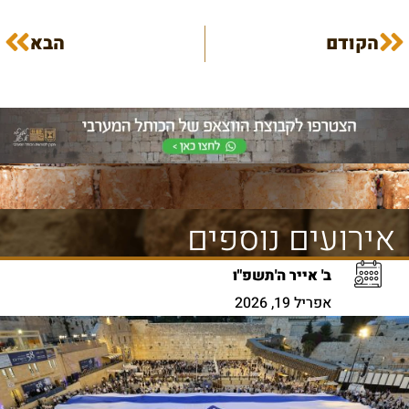
הקודם
הבא
אירועים נוספים
ב' אייר ה'תשפ"ו
אפריל 19, 2026