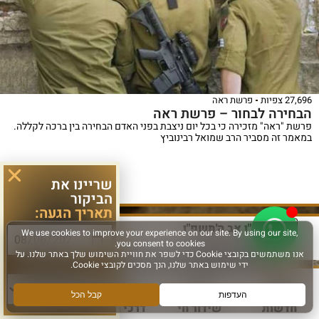
27,696 צפיות
פרשת ראה
הבחירה לבחור – פרשת ראה
פרשת "ראה" מזכירה כי בכל יום ניצבת בפני האדם הבחירה בין ברכה לקללה.
במאמר זה מסביר הרב שמואל רבינוביץ
שריינו את
לפרטים נוספים >
הביקור
תאריך הגעה:
ט"ו אב ה'תשפ"ו
יולי 29, 2026
סוג פעילות:
חדשות
שידור חי
דרכי הגעה
עוד