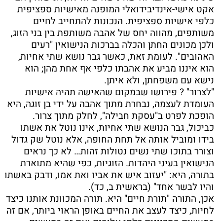
אקט אישי-אינדיבידואלי המופנה מאישיות ספציפית
כלפי אישיות ספציפית. הנכונות להתחייב לחיים
משותפים, מהווה יחס של אהבה משותפת בין בני הזוג,
ולכן מכונים החתן והכלה בברכות הנישואין "רעים
האהובים". לעומת זאת, כאשר גבר נושא שתי אחיות,
הוא איננו מביע את אהבתו כלפי אף אחת מהן; הוא
נישא עם משפחתן, ולא איתן.
"לצרור" ? פירושו שבמקום שהאישה תהיה אישיות
העומדת לעצמה, נבחרת מתוך אהבה על ידי בן זוגה, היא
הופכת לפרט ב"עסקת חבילה", לחלק מתוך צרור.
כביכול, גבר הנושא שתי אחיות, אינו נוטל את אשתו
בידו ומוביל אותה אל תחת החופה, אלא נוטל שק גדול
וצורר בתוכו שתי נשים נטולות זהות… לא כך נראים
הנישואין בעיני היהדות. הזוגיות, כפי שהיא מתוארת
בתורה, היא: "יעזוב איש את אביו ואת אמו, ודבק באשתו
והיו לבשר אחד" (בראשית ב, כד).
אכן, התורה "תורת חיים" היא. תורה המכוונת אותנו כיצד
לחיות, כיצד לעצב את החיים באופן הראוי ביותר, אם זה