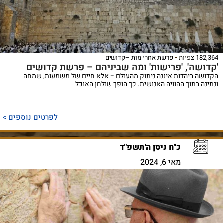
182,364 צפיות
פרשת אחרי מות –קדושים
'קדושה', 'פרישות' ומה שביניהם – פרשת קדושים
הקדושה ביהדות איננה ניתוק מהעולם – אלא חיים של משמעות, שמחה
ונתינה בתוך ההוויה האנושית. כך הופך שולחן האוכל
לפרטים נוספים >
כ"ח ניסן ה'תשפ"ד
מאי 6, 2024