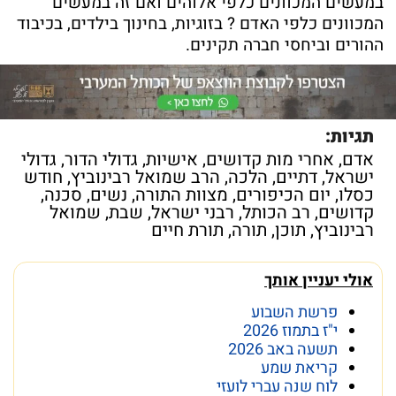
במעשים המכוונים כלפי אלוהים ואם זה במעשים
המכוונים כלפי האדם ? בזוגיות, בחינוך בילדים, בכיבוד
ההורים וביחסי חברה תקינים.
תגיות:
אדם
,
אחרי מות קדושים
,
אישיות
,
גדולי הדור
,
גדולי
ישראל
,
דתיים
,
הלכה
,
הרב שמואל רבינוביץ
,
חודש
כסלו
,
יום הכיפורים
,
מצוות התורה
,
נשים
,
סכנה
,
קדושים
,
רב הכותל
,
רבני ישראל
,
שבת
,
שמואל
רבינוביץ
,
תוכן
,
תורה
,
תורת חיים
אולי יעניין אותך
פרשת השבוע
י"ז בתמוז 2026
תשעה באב 2026
קריאת שמע
לוח שנה עברי לועזי