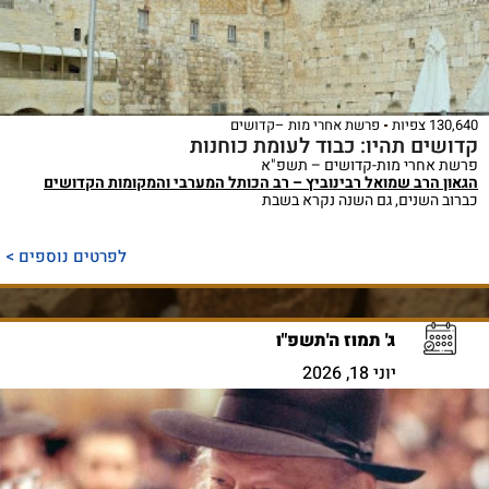
130,640 צפיות
פרשת אחרי מות –קדושים
קדושים תהיו: כבוד לעומת כוחנות
פרשת אחרי מות-קדושים – תשפ"א
הגאון הרב שמואל רבינוביץ – רב הכותל המערבי והמקומות הקדושים
כברוב השנים, גם השנה נקרא בשבת
לפרטים נוספים >
ג' תמוז ה'תשפ"ו
יוני 18, 2026