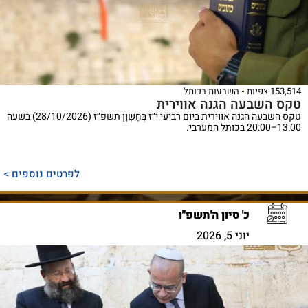
153,514 צפיות
השבעות בכותל
טקס השבעה הגנה אווירית
טקס השבעה הגנה אווירית ביום רביעי י״ז בְּחֶשְׁוָן תשפ״ז (28/10/2026) בשעה
13:00–20:00 בכותל המערבי.
לפרטים נוספים >
כ' סיון ה'תשפ"ו
יוני 5, 2026