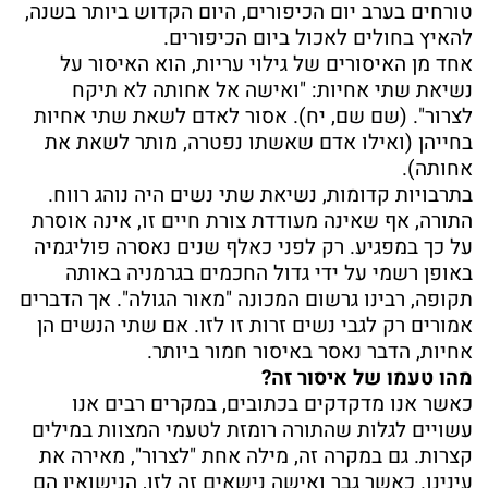
טורחים בערב יום הכיפורים, היום הקדוש ביותר בשנה,
להאיץ בחולים לאכול ביום הכיפורים.
אחד מן האיסורים של גילוי עריות, הוא האיסור על
נשיאת שתי אחיות: "ואישה אל אחותה לא תיקח
לצרור". (שם שם, יח). אסור לאדם לשאת שתי אחיות
בחייהן (ואילו אדם שאשתו נפטרה, מותר לשאת את
אחותה).
בתרבויות קדומות, נשיאת שתי נשים היה נוהג רווח.
התורה, אף שאינה מעודדת צורת חיים זו, אינה אוסרת
על כך במפגיע. רק לפני כאלף שנים נאסרה פוליגמיה
באופן רשמי על ידי גדול החכמים בגרמניה באותה
תקופה, רבינו גרשום המכונה "מאור הגולה". אך הדברים
אמורים רק לגבי נשים זרות זו לזו. אם שתי הנשים הן
אחיות, הדבר נאסר באיסור חמור ביותר.
מהו טעמו של איסור זה?
כאשר אנו מדקדקים בכתובים, במקרים רבים אנו
עשויים לגלות שהתורה רומזת לטעמי המצוות במילים
קצרות. גם במקרה זה, מילה אחת "לצרור", מאירה את
עינינו. כאשר גבר ואישה נישאים זה לזו, הנישואין הם