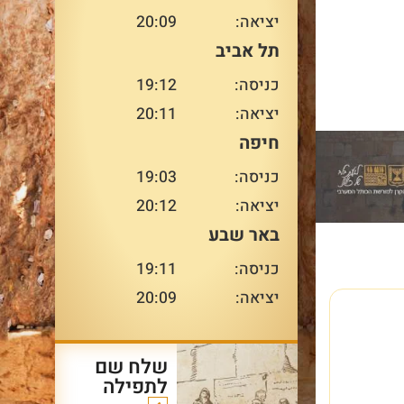
ומרגשת העוברת ממשפחה
יציאה:
20:09
למשפחה ומדור לדור – בדיוק
תל אביב
במקום המשמעותי ביותר
עבורו.
כניסה:
19:12
עו
יציאה:
20:11
חיפה
כניסה:
19:03
עוד על שרשרת הדורות
>
יציאה:
20:12
באר שבע
כניסה:
19:11
יציאה:
20:09
שלח שם
לתפילה