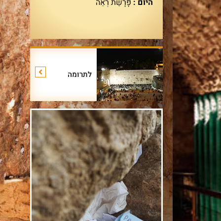
היום :
פָּרָשַׁת רְאֵה
לתרומה