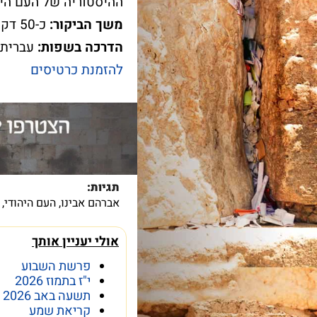
ההיסטוריה של העם היה
משך הביקור:
כ-50 דקות
הדרכה בשפות:
עברית, 
עוד על שער השמיים >
עוד על בר מצווה >
להזמנת כרטיסים
תגיות:
אברהם אבינו
,
העם היהודי
,
אולי יעניין אותך
פרשת השבוע
י"ז בתמוז 2026
תשעה באב 2026
קריאת שמע