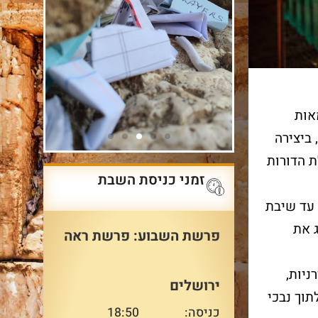
אות
 ביצירה
 הדורות
זמני כניסת השבת
בר 
ק
שרשרת
 עד שיבת
בכו
הדורות
 את
פרשת השבוע: פרשת ראה
הקרן 
בכותל ואין
הביקור במיצג מחבר אותנו
ניות,
מזמינה
ע באופן
למסע הארוך שעבר העם
ירושלים
בכותל
תוך נבכי
היהודי ולדורות העבר המרכיבים
מיוחד
כניסה:
18:50
יחד שרשרת אחת ארוכה