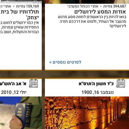
394,687 צפיות
אתרי הכותל המערבי
159,169 צפיות
אתרי הכ
אודות המסע לירושלים
תולדותיו של בית 
יצחק'
בואו להיות בין הראשונים לחוות מסע מרגש
מהעבר אל העתיד, ולנווט את דרככם חזרה
אין כמו ירושלים לחוש בה 
לירושלים!
החפירות שאינן נגמרות, 
הבורות והתעלות, ושוב בנ
לפרטים נוספים >
כ"ד חשון ה'תרס"א
א' אב ה'תש"ע
נובמבר 16, 1900
יולי 12, 2010