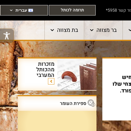
תרומה לכותל
ר קשר 5958*
עברית
בר מצווה
בת מצווה
מזכרות
מהכותל
המערבי
חיש
צחי שלו
ורד.
ספירת העומר