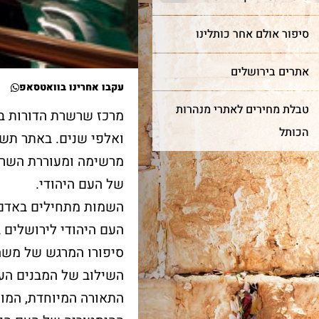
סיפור אולם אחר כותלינו
אתרים בירושלים
עקבו אחרינו בוואטסאפ
טבלת מחירים לאתרי מנהרות
מרכז שרשרת הדורות בנ
הכותל
ואלפי שנים. באתר תשעי
מרשימה ומעוררת השראה
של העם היהודי.
חדש!
מייצג
ר מצווה
השמות מתחילים באדם ה
שער השמיים
כותל
העם היהודי לירושלים 
סיפורו המרגש של משה
מה מביא אנשים ונשים מכל
רן למורשת הכותל המערבי
השילוב של המבנים העת
קצוות תבל להתרפק על
מינה אתכם לחגוג בר מצווה
האבנים העתיקות?
ותל בטקס מרגש ובאווירה
התאורה המיוחדת, המוס
וחדת של אחדות וקדושה.