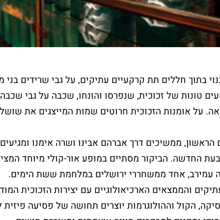
וי בתוך חללים תת קרקעיים עתיקים, על גבי שרידים בני מ
ם טונות של זכוכית, שנפרסו והונחו, שכבה על גבי שכבה,
. על אומנות הזכוכית חרוטים שמות המייצגים את שושלת
חלאקה בכותל
שלח פת
ראשון, ממשיכים דרך אברהם אבינו ושרה אימנו ומגיעים
המערבי
לכותל
בעת החדשה. הביקור מסתיים במופע אור-קולי מיוחד המציג
 עמירב, אחד ממשחררי ירושלים במלחמת ששת הימים.
את הטקס יערוך מדריך מקצועי
רוצים לשים פתק 
יקים והממצאים הארכיאולוגיים עם יצירות הזכוכית המודר
אשר יפגוש את המשפחה
באפשרותכם להגי
בשערי הכותל
אישי?
יקה, הקול וההולוגרמות יוצרים תחושה של פסיעה פיזית ל
וילווה אתכם במהלך הארוע.