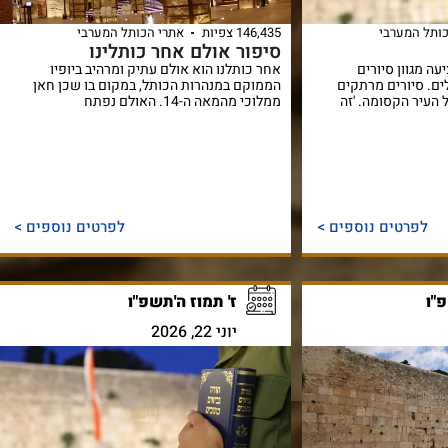
ותל המערבי
146,435 צפיות
אתרי הכותל המערבי
סיפור אולם אחר כותלינו
ה מגוון סיורים
אחר כותלנו הוא אולם עתיק ומרהיב ביופיו
ים. סיורים מרתקים
הממוקם במנהרות הכותל, במקום בו שכן חאן
העיר הקסומה. 'זה
ממלוכי מהמאה ה-14. האולם נפתח
לפרטים נוספים >
לפרטים נוספים >
פ"ו
ז' תמוז ה'תשפ"ו
יוני 22, 2026