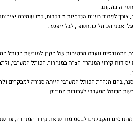
חפירה במקום.
 צורך לפתור בעיות הנדסיות מורכבות, כמו שמירת יציבות
על אבני הכותל שנחשפו, לבל ייפגעו.
ת המהנדסים וועדת הבטיחות של הקרן למורשת הכותל המע
יסודות קירוי המנהרה הצרה במנהרות הכותל המערבי, ולת
חלאקה בכותל
שלח פת
.
סגר, בהם מנהרת הכותל המערבי הייתה סגורה למבקרים ולמ
המערבי
לכותל
רשת הכותל המערבי לעבודות החיזוק.
את הטקס יערוך מדריך מקצועי
רוצים לשים פתק 
אשר יפגוש את המשפחה
באפשרותכם להגי
בשערי הכותל
אישי?
מהנדסים והקבלנים לבסס מחדש את קירוי המנהרה, עד שב
וילווה אתכם במהלך הארוע.
אנחנו כאן לסייע