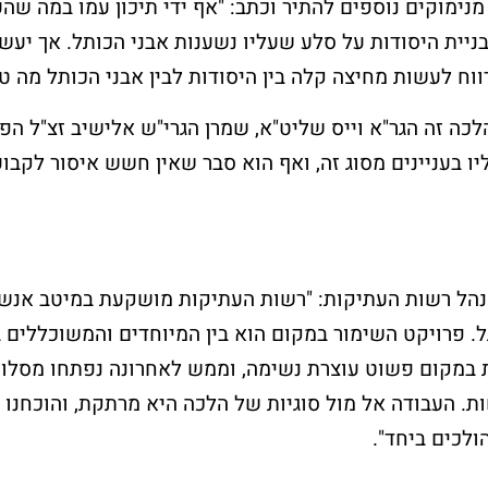
נימוקים נוספים להתיר וכתב: "אף ידי תיכון עמו במה שה
ניית היסודות על סלע שעליו נשענות אבני הכותל. אך יעש
ח לעשות מחיצה קלה בין היסודות לבין אבני הכותל מה טו
כה זה הגר"א וייס שליט"א, שמרן הגרי"ש אלישיב זצ"ל הפ
את
צורת הבניה המדורגת של אבני
אבני הכותל הגלוי
ו בעניינים מסוג זה, ואף הוא סבר שאין חשש איסור לקבו
הכותל מלמדת אותנו שחומות
תולדותיו של הכות
הר הבית לא היו זקופות ואנכיות
החורבן. האבנים הה
אלא משופעות מעט. ניתן
המקוריות נבדלות 
להבחין בתופעה זו בצפייה
במידותיהן ובאופן 
מרחוק על כותלי הר הבית.
הייחודי עם שתי מ
שוליים.
מנהל רשות העתיקות: "רשות העתיקות מושקעת במיטב אנש
. פרויקט השימור במקום הוא בין המיוחדים והמשוכללים ב
 במקום פשוט עוצרת נשימה, וממש לאחרונה נפתחו מסלול
. העבודה אל מול סוגיות של הלכה היא מרתקת, והוכחנו
ולכים ביחד".