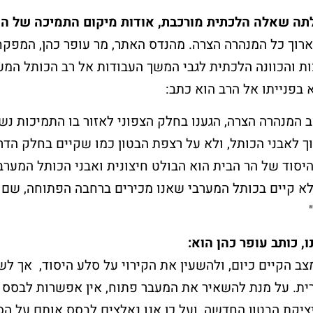
תה שאלה הלכתית מורכבת, אודות מיקום התמיכה של הקי
רוך כל המנהרה הצרה. מהנדס האתר, מר עופר כהן, המפקח
להרשמה ללא עלות >
שלח עכשיו
ות והכוונה הלכתית לגבי המשך העבודות אל רב הכותל המע
 בפנייתו אל הרב הוא כתב:
 המנהרה הצרה, הגענו בחלק הצפוני לאזור בו התמיכות נש
 לאבני הכותל, ולא על רצפת הבטון כמו שקיים בחלק הדרו
סוד של הר הבית הוא הבולט חיצונית ואבני הכותל המערב
א קיים בכותל המערבי שאנו מכירים ברחבה הפתוחה, שם 
, כותב עופר כהן הוא:
צב הקיים כיום, ולהשעין את הקירוי על סלע היסוד, אך לש
ית. על מנת להשאיר את המעבר פתוח, אין אפשרות לבסס 
יציקת הבטון החדשה, ועל כן אנו נאלצים לבסס אותם על הס