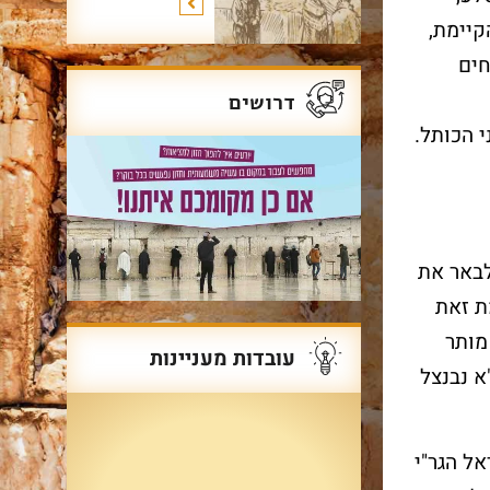
קיימת,
חים
דרושים
י הכותל.
לבאר את
ת זאת
מותר
עובדות מעניינות
א נבנצל
ל הגר"י