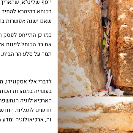
יוסף שליט"א, שהאריך מ
בכוחא דהיתרא להתיר ב
שאם ישנה אפשרות ברוו
כמו כן התייחס לפסק הל
אבני הכותל הגלויות מספרות 
את רב הכותל לפנות אלי
תולדותיו של הכותל מאז
החורבן. האבנים ההרודיאניות
תמך על סלע הר הבית.
המקוריות נבדלות מהאחרות
במידותיהן ובאופן סיתותן
הייחודי עם שתי מערכות
שוליים.
לדברי אלי אסקוזידו, 
בעשייה במנהרות הכותל
הארכיאולוגיה הנחשפת
חדשים לתגליות החדשות
זה, ארכיאולוגיה ומדע ה