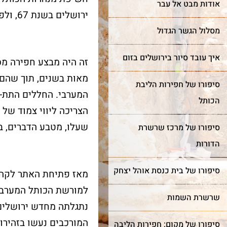
אודות מבט אל עבר
ירושלים בשנת 67, ולפני כ-30 שנה, נפתחו המנהרות לביקור הקהל.
מסלול הגשר הגדול
איך עובד סיור בירושלים בזום
זה היה מבצע חפירה מס
מאות בשנים, תוך שהם 
סיפורו של חפירות הליבת
המערבי. החללים התת-ק
הכותל
הצריכה ליווי צמוד של 
שעלו, מטבע הדברים, 
סיפורו של מרכז שרשרת
הדורות
סיפורו של בית כנסת אוהל יצחק
מאז פתיחת האתר לקהל,
למורשת הכותל המערבי,
שרשרת השמות
נתגלתה מחדש ירושלים 
המורכבים נעשו בזהירו
סיפורו של מקום: חפירות הליבה