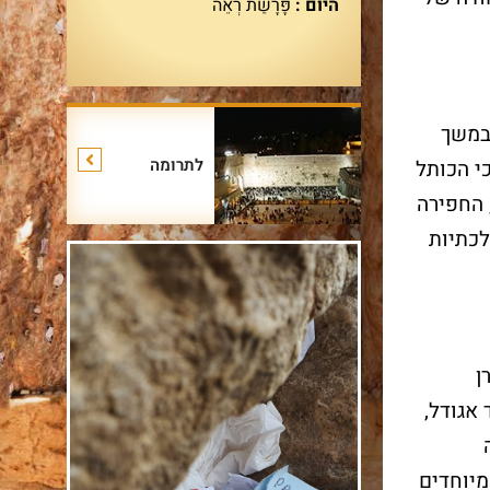
היום :
פָּרָשַׁת רְאֵה
במשך
לתרומה
י הכותל
 החפירה
לכתיות
ן
אגודל,
מיוחדים