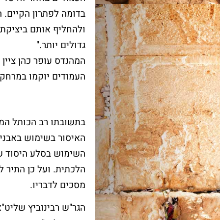
בדומה לפתרון הקיים. ה
ולהחליף אותם ביציקת 
גדולים יותר."
המהנדס עופר כהן ציין 
העמודים יוקמו במרחק מ
בתשובתו רב הכותל המע
האיסור בשימוש באבני 
השימוש בסלע היסוד ש
הלכתית. ועל כן התיר ל
מסכים לדבריו.
הגר"ש רבינוביץ שליט"