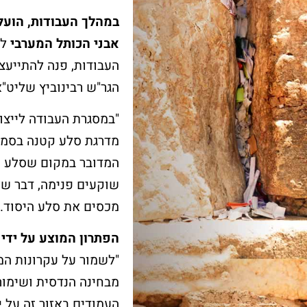
במהלך העבודות, הועל
עוד על שער השמיים >
אבני הכותל המערבי
לא
עוד על בר מצווה >
העבודות, פנה להתייעצ
הגר"ש רבינוביץ שליט"א
"במסגרת העבודה לייצוב
מדרגת סלע קטנה בסמוך
המדובר במקום שסלע הי
שוקעים פנימה, דבר של
מכסים את סלע היסוד."
הפתרון המוצע על ידינו
"לשמור על עקרונות המ
מבחינה הנדסית ושימור
העמודים באזור זה על 