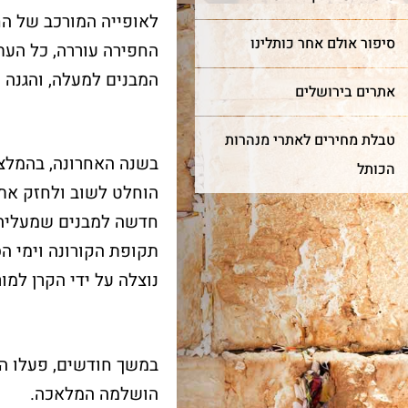
לאופייה המורכב של ה
סיפור אולם אחר כותלינו
החפירה עוררה, כל העת,
המבנים למעלה, והגנה 
אתרים בירושלים
טבלת מחירים לאתרי מנהרות
בשנה האחרונה, בהמלצ
הכותל
הוחלט לשוב ולחזק את 
ר מצווה
חדש!
מייצג
חדשה למבנים שמעליה
תקופת הקורונה וימי ה
כותל
שער השמיים
נוצלה על ידי הקרן למו
רן למורשת הכותל המערבי
מה מביא אנשים ונשים מכל
מינה אתכם לחגוג בר מצווה
קצוות תבל להתרפק על
ותל בטקס מרגש ובאווירה
האבנים העתיקות?
במשך חודשים, פעלו ה
וחדת של אחדות וקדושה.
הושלמה המלאכה.