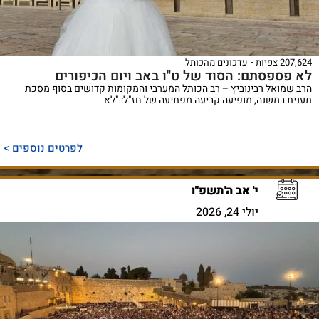
207,624 צפיות
עדכונים מהכותל
לא פספסתם: הסוד של ט"ו באב ויום הכיפורים
הרב שמואל רבינוביץ – רב הכותל המערבי והמקומות קדושים בסוף מסכת
תענית במשנה, מופיעה קביעה מפתיעה של חז"ל: "לא
לפרטים נוספים >
י' אב ה'תשפ"ו
יולי 24, 2026