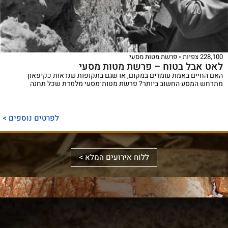
228,100 צפיות
פרשת מטות מסעי
לאט אבל בטוח – פרשת מטות מסעי
האם החיים באמת עומדים במקום, או שגם בתקופות שנראות כקיפאון
מתרחש המסע החשוב ביותר? פרשת מטות־מסעי מלמדת שכל תחנה
ספר
ייחודי
לפרטים נוספים >
המכנס,
לראשונה,
ספר
את
אלבומי
ללוח אירועים המלא >
מכלול
באמצעות
מפואר
הדינים
תמונות
המשחזר
והמנהגים
וציורים
את
למקורותיהם,
ייחודיים,
מראה
הקשורים
ממחיש
המקדש
סידור