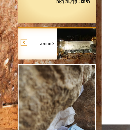
היום :
פָּרָשַׁת רְאֵה
לתרומה