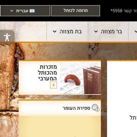
תרומה לכותל
ר קשר 5958*
עברית
בר מצווה
בת מצווה
מזכרות
מהכותל
המערבי
ספירת העומר
 תשפ״ו (6/5/2026) בשעה 13;00 בכותל