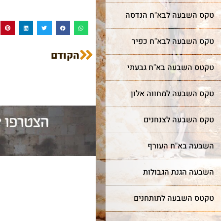
חדש!
מייצג
טקס השבעה לבא"ח הנדסה
ר מצווה
שער השמיים
כותל
טקס השבעה לבא"ח כפיר
הקודם
מה מביא אנשים ונשים מכל
טקטס השבעה בא"ח גבעתי
רן למורשת הכותל המערבי
קצוות תבל להתרפק על
מינה אתכם לחגוג בר מצווה
האבנים העתיקות?
ותל בטקס מרגש ובאווירה
טקס השבעה למחווה אלון
וחדת של אחדות וקדושה.
טקס השבעה לצנחנים
עוד על שער השמיים >
השבעה בא"ח העורף
עוד על בר מצווה >
השבעה הגנת הגבולות
טקטס השבעה לתותחנים