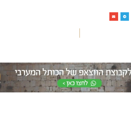
חלאקה בכותל
שלח פת
המערבי
לכותל
את הטקס יערוך מדריך מקצועי
רוצים לשים פתק 
אשר יפגוש את המשפחה
באפשרותכם להגי
בשערי הכותל
אישי?
וילווה אתכם במהלך הארוע.
אנחנו כאן לסייע
להרשמה ללא עלות >
שלח עכשיו