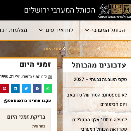
הכותל המערבי ירושלים
הכותל המערבי
לוח אירועים
מצלמות הכו
הכותל המערבי
עדכונים מהכותל
זמני היום
זמני היום
עדכונים מהכותל
כ"ח תמוז ה'תש"נ יולי 21, 1990
טקס השבעה גבעתי – 2027
לא פספסתם: הסוד של ט"ו באב
עקבו אחרינו בוואטסאפ
ויום הכיפורים
למעלה מ־100 אלף מתפללים
בחר עיר:
פקדו את הכותל המערבי