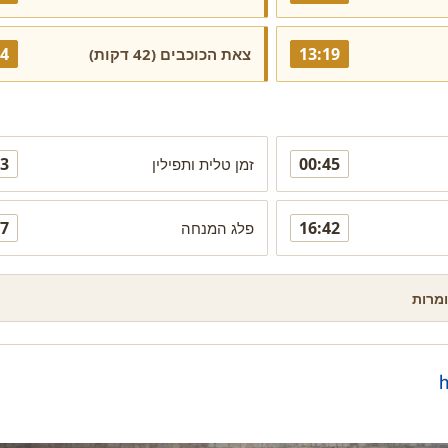
14
13:19
צאת הכוכבים (42 דקות)
03
00:45
זמן טלית ותפילין
07
16:42
פלג המנחה
ומרות
חלאקה בכותל
שלח פת
המערבי
לכותל
את הטקס יערוך מדריך מקצועי