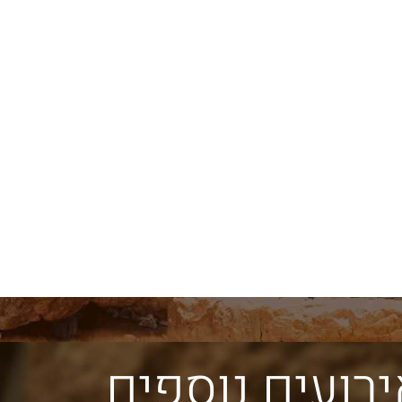
אבני הכותל הגלויות מספרות את
צורת הבניה המדורג
תולדותיו של הכותל מאז
הכותל מלמדת אות
ת
החורבן. האבנים ההרודיאניות
הר הבית לא היו זק
המקוריות נבדלות מהאחרות
אלא משופעות מעט.
במידותיהן ובאופן סיתותן
להבחין בתופעה זו 
הייחודי עם שתי מערכות
מרחוק על כותלי הר
שוליים.
רועים נוספים