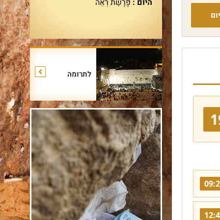
היום :
פָּרָשַׁת רְאֵה
ום
לתרומה
1
09:
12: