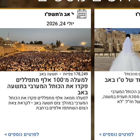
ו
י' אב ה'תשפ"ו
יולי 24, 2026
 מהכותל
178,249 צפיות
תשעה באב
 של ט"ו באב
למעלה מ־100 אלף מתפללים
פקדו את הכותל המערבי בתשעה
באב
ב הכותל המערבי
מסכת תענית במשנה,
למעלה ממאה אלף מתפללים פקדו את הכותל
ל חז"ל: "לא
המערבי במהלך צום תשעה באב • לקראת צאת
הצום השתתפו אלפים ברחבת
לפרטים נוספים >
לפרטים נוספים >