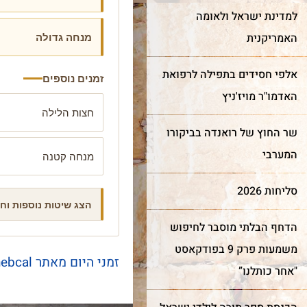
למדינת ישראל ולאומה
מנחה גדולה
האמריקנית
אלפי חסידים בתפילה לרפואת
זמנים נוספים
האדמו"ר מויז'ניץ
חצות הלילה
שר החוץ של רואנדה בביקורו
המערבי
מנחה קטנה
סליחות 2026
הצג שיטות נוספות וח
הדחף הבלתי מוסבר לחיפוש
חדש!
מייצג
ר מצווה
משמעות פרק 9 בפודקאסט
שער השמיים
כותל
זמני היום מאתר hebcal
"אחר כותלנו”
מה מביא אנשים ונשים מכל
רן למורשת הכותל המערבי