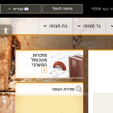
תרומה לכותל
ר קשר 5958*
עברית
בר מצווה
בת מצווה
מזכרות
מהכותל
המערבי
ספירת העומר