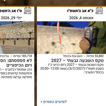
כ"א אב ה'תשפ"ו
ט"ו אב ה'תשפ"
אוגוסט 4, 2026
יולי 29, 2026
55,882 צפיות
השבעות בכותל
185,718 צפיות
עדכונים
טקס השבעה גבעתי – 2027
לא פספסתם: הסוד
ויום הכיפורים
טקס השבעה גבעתי – 2027 ביום רביעי כ״ו
בִּשְׁבָט תשפ״ז (3/2/2027) בשעה 12:00–20:00
הרב שמואל רבינוביץ – ר
בכותל המערבי.
והמקומות קדושים בסוף 
מופיעה קביעה מפתיעה ש
לפרטים נוספים >