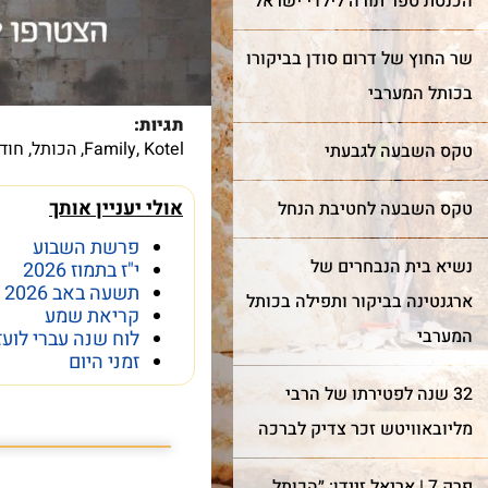
הכנסת ספר תורה לילדי ישראל
קצוות תבל להתרפק על
מינה אתכם לחגוג בר מצווה
האבנים העתיקות?
ותל בטקס מרגש ובאווירה
שר החוץ של דרום סודן בביקורו
וחדת של אחדות וקדושה.
בכותל המערבי
תגיות:
Kotel
,
Family
,
הכותל
,
חוד
טקס השבעה לגבעתי
עוד על שער השמיים >
עוד על בר מצווה >
אולי יעניין אותך
טקס השבעה לחטיבת הנחל
פרשת השבוע
נשיא בית הנבחרים של
י"ז בתמוז 2026
תשעה באב 2026
ארגנטינה בביקור ותפילה בכותל
קריאת שמע
המערבי
לוח שנה עברי לועז
זמני היום
32 שנה לפטירתו של הרבי
מה מסתתר מתחת לכ
מליובאוויטש זכר צדיק לברכה
פרק 7 | אריאל זיידן: ״הכותל