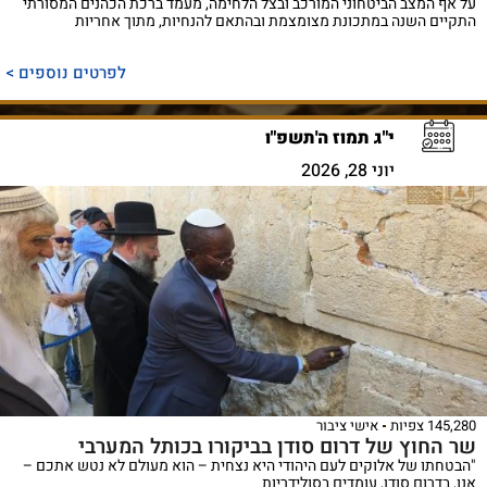
על אף המצב הביטחוני המורכב ובצל הלחימה, מעמד ברכת הכהנים המסורתי
התקיים השנה במתכונת מצומצמת ובהתאם להנחיות, מתוך אחריות
לפרטים נוספים >
י"ג תמוז ה'תשפ"ו
יוני 28, 2026
145,280 צפיות
אישי ציבור
שר החוץ של דרום סודן בביקורו בכותל המערבי
"הבטחתו של אלוקים לעם היהודי היא נצחית – הוא מעולם לא נטש אתכם –
אנו, בדרום סודן, עומדים בסולידריות