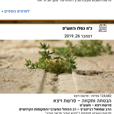
פרשת השבוע סובבת סביב דמותו של יעקב אבינו. אנו
לפרטים נוספים >
כ"ח כסלו ה'תש"פ
דצמבר 26, 2019
124,682 צפיות
פרשת ויצא
הבטחה ותקווה – פרשת ויצא
פרשת ויצא – תשע"ט
הרב שמואל רבינוביץ – רב הכותל המערבי והמקומות הקדושים
פרשת השבוע פותחת ב"ויצא יעקב מבאר שבע",