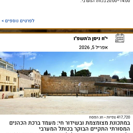
14:00–20:00 בכותל המערבי.
לפרטים נוספים >
י"ח ניסן ה'תשפ"ו
אפריל 5, 2026
417,720 צפיות
חג הפסח
במתכונת מצומצמת ובשידור חי: מעמד ברכת הכהנים
המסורתי התקיים הבוקר בכותל המערבי