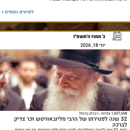
לפרטים נוספים >
ג' תמוז ה'תשפ"ו
יוני 18, 2026
1,037,698 צפיות
רבנים בכותל
32 שנה לפטירתו של הרבי מליובאוויטש זכר צדיק
לברכה
כיום, 32 שנה לאחר הסתלקותו, ליבנו עדיין מלא געגועים, אך אנו רואים