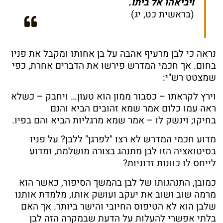
ויביאהו אל ביתו.
(בראשית
כט
,
יג
)
נראה כי לבן מרעיף אהבה על בן אחותו ומקבל את פניו
בחום. אך חכמי המדרש פירשו את הדברים אחרת, כפי
שמצטט רש"י:
וירץ
לקראתו – כסבור ממון הוא טעון
…
ויחבק – כשלא
ראה עמו כלום אמר שמא זהובים הביא והנם
בחיקו
;
וינשק לו – אמר שמא מרגליות הביא והם בפיו
.
מדוע
חכמי המדרש לא רצו "לפרגן" ללבן? על פניו
בסיטואציה הזו לבן מתנהג בצורה מושלמת, ומדוע
לייחס לו כוונות זדוניות?
כמובן, התנהגותו של לבן בהמשך הסיפור, כאשר הוא
מרמה שוב ושוב את יעקב ועושק אותו, מלמדת אותנו
שלבן הוא לא הטיפוס החיובי והישר ביותר. אך האם
בלתי אפשרי להעלות על הדעת שבמקרה הזה לבן