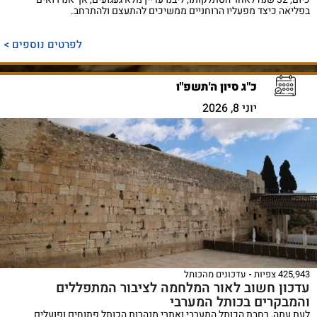
בפליאה כיצד מפעליו הרוחניים ממשיכים להתעצם ולהתרחב.
לפרטים נוספים >
כ"ג סיון ה'תשפ"ו
יוני 8, 2026
425,943 צפיות
עדכונים מהכותל
עדכון חשוב לאור המלחמה לציבור המתפללים
והמבקרים בכותל המערבי
לעת עתה, רחבת הכותל המערבי ואתרי מנהרות הכותל פתוחים ופועלים