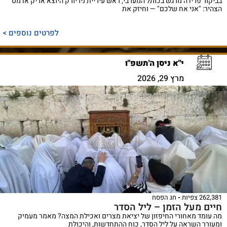
בביקור פרידה מרגש בכותל המערבי, ראש עיריית ניו יורק היוצא אריק אדמס
הצהיר: "אני אח שלכם" — וחיזק את
לפרטים נוספים >
י"א ניסן ה'תשפ"ו
מרץ 29, 2026
262,381 צפיות
חג הפסח
חיים מעל הזמן – ליל הסדר
מה עומד מאחורי החיפזון של יציאת מצרים ואכילת המצה? מאמר מעמיק
ומעורר השראה על ליל הסדר, כוח ההתחדשות, והיכולת