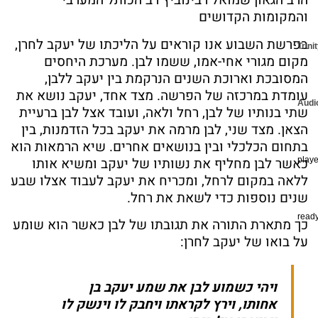
הרב הגאון שמואל רבינוביץ רב הכותל המערבי
והמקומות הקדושים
בפרשת השבוע אנו קוראים על הליכתו של יעקב
לחרן
,
Trini
מקום מגורי אחי-אמו, ששמו לבן
. מערכת היחסים
המסובכת וארוכת השנים הנרקמת בין יעקב ללבן,
עומדת במרכזה של הפרשה. מצד אחד, יעקב נושא את
Audi
שתי בנותיו של לבן, רחל ולאה, ועובד אצל לבן ברעיית
הצאן. מצד שני, לבן מרמה את יעקב בכל הזדמנות, בין
ב
תחום ה
כלכלי ובין בנושאים אחרים
.
שיא הרמאות הוא
כאשר לבן מחליף את נשותיו של יעקב ומשיא אותו
playe
ללאה במקום לרחל, ומכריח את יעקב לעבוד אצלו שבע
שנים נוספות כדי לשאת את רחל.
ready
כך מתארת התורה את תגובתו של לבן כאשר הוא שומע
על בואו של יעקב
לחרן
:
ויהי כשמוע לבן את שמע יעקב בן
אחותו,
וירץ
לקראתו ויחבק לו וינשק לו