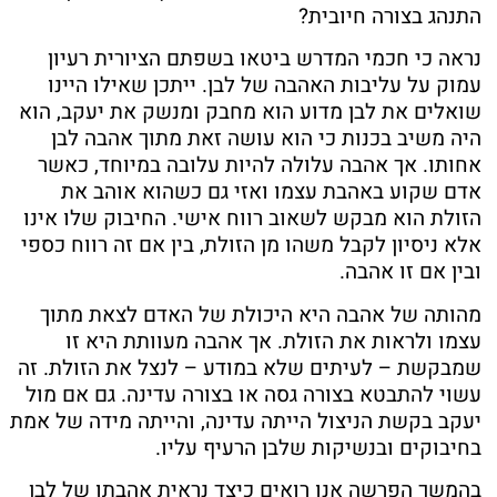
התנהג בצורה חיובית?
נראה כי חכמי המדרש ביטאו בשפתם הציורית רעיון
עמוק על
עליבות האהבה של לבן. ייתכן שאילו היינו
שואלים את לבן מדוע הוא מחבק ומנשק את יעקב, הוא
היה משיב בכנות כי הוא עושה זאת מתוך אהבה לבן
אחותו. אך אהבה עלולה להיות עלובה במיוחד, כאשר
אדם שקוע באהבת עצמו
ואזי גם
כשהוא אוהב את
הזולת הוא מבקש לשאוב רווח אישי. החיבוק שלו אינו
אלא ניסיון לקבל משהו מן הזולת, בין אם זה רווח כספי
ובין אם זו אהבה.
מהותה של אהבה היא היכולת של האדם לצאת מתוך
עצמו ולראות את הזולת. אך אהבה מעוותת היא זו
שמבקשת
–
לעיתים שלא במודע
–
לנצל את הזולת. זה
עשוי להתבטא בצורה גסה או בצורה עדינה. גם אם מול
יעקב בקשת הניצול הייתה עדינה, והייתה מידה של אמת
בח
יבוקים ובנשיקות שלבן הרעיף עליו.
בהמשך הפרשה אנו רואים כיצד נראית אהבתו של לבן