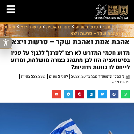
הכותל המערבי
פרשת שבוע
ספר בראשית
פרשת ויצא
אהבת
אמת ואהבת שקר – פרשת ויצא
אהבת אמת ואהבת שקר – פרשת ויצא
מדוע חכמי המדרש לא רצו "לפרגן" ללבן? על פניו
בסיטואציה הזו לבן מתנהג בצורה מושלמת, ומדוע
לייחס לו כוונות זדוניות?
ז' כסלו ה'תשפ"ד נובמבר 20, 2023
לפני 3 שנים
323,292 צפיות
פרשת ויצא