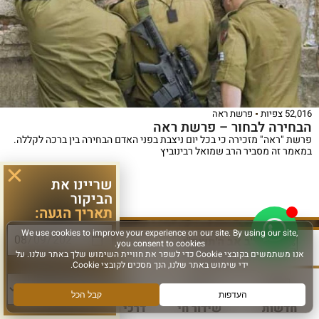
52,016 צפיות
פרשת ראה
הבחירה לבחור – פרשת ראה
פרשת "ראה" מזכירה כי בכל יום ניצבת בפני האדם הבחירה בין ברכה לקללה.
במאמר זה מסביר הרב שמואל רבינוביץ
שריינו את
הביקור
לפרטים נוספים >
תאריך הגעה:
י"ב אב ה'תשפ"ו
סוג פעילות:
יולי 26, 2026
חדשות
שידור חי
דרכי הגעה
עוד