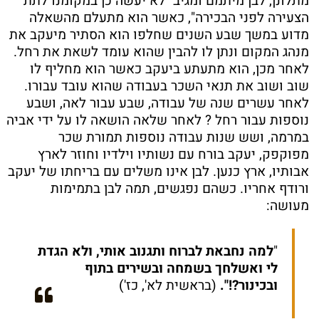
מתלונן, לבן מיתמם ומגיב "לא יעשה כן במקומנו לתת
הצעירה לפני הבכירה", כאשר הוא מתעלם מהשאלה
מדוע במשך שבע השנים שחלפו הוא הסתיר מיעקב את
מנהג המקום ונתן לו להבין שהוא עומד לשאת את רחל.
לאחר מכן, הוא מתעתע ביעקב כאשר הוא מחליף לו
שוב ושוב את תנאי השכר בעבודה שהוא עובד עבורו.
לאחר עשרים שנה של עבודה, שבע עבור לאה, ושבע
נוספות עבור רחל ? לאחר שלאה הושאה לו על ידי אביה
במרמה, ושש שנות עבודה נוספות תמורת שכר
מפוקפק, יעקב בורח עם נשותיו וילדיו וחוזר לארץ
אבותיו, ארץ כנען. לבן אינו משלים עם בריחתו של יעקב
ורודף אחריו. כשהם נפגשים, תמה לבן בתמימות
מעושה:
"
למה נחבאת לברוח ותגנוב אותי, ולא הגדת
לי ואשלחך בשמחה ובשירים בתוף
ובכינור?!".
(בראשית לא', כז')