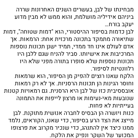
מבחינתו של לבן, בעשרים השנים האחרונות שררה
ביניהם אידיליה מושלמת, והוא ממש לא מבין מדוע
יעקב בורח…
לבן כדמות בסיפור ההיסטורי, הוא "דמות שטוחה", דמות
שתיאורה מתמקד בתכונה מרכזית אחת: הרמאות. אך
אדם לעולם אינו חד ממדי, תמיד ישנן תכונות נוספות
המרכיבות את אישיותו. סביר להניח שגם ללבן היו
תכונות נוספות שלא סופרו בתורה מפני שלא היו
רלוונטיות לסיפור.
הלקח שאנו רוצים להפיק מן הסיפור, הוא שרמאות
וחוסר הגינות הן תכונות הרסניות. אך לא רק רמאות
אובססיבית כזו של לבן היא הרסנית. גם רמאויות קטנות
שנובעות מאי-נעימות או מרצון לייפות את התמונה
בעייתיות לא פחות.
כנות ויושרה הן הבסיס לחברה אנושית מתוקנת. לבן
מייצג את הצד הרע בסיפור, כדי שאנו, הקוראים, נלמד
ממנו כיצד אין להתנהג, כדי שנכיר מקרוב את פרצופו
המכוער של השקר ונפיק את הלקח.