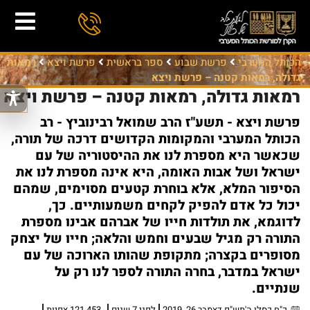
הכותל המערבי
פרשת שבוע
ספר בראשית
פרשת ויצא
רמאות
גדולה, רמאות קטנה – פרשת ויצא
רמאות גדולה, רמאות קטנה – פרשת ויצא
פרשת ויצא - תשע"ז הרב שמואל רבינוביץ - רב
הכותל המערבי והמקומות הקדושים דרכה של תורה,
שכאשר היא מספרת לנו את ההיסטוריה של עם
ישראל ושל אבות האומה, היא אינה מספרת לנו את
הסיפור המלא, אלא בוחרת קטעים מסוימים, שמהם
יכול כל אדם להפיק לקחים משמעותיים. כך,
לדוגמא, את תולדות חייו של אברהם אבינו מספרת
התורה רק מגיל שבעים וחמש והלאה; חייו של יצחק
מסופרים בקצרה; מתקופת שהותו הארוכה של עם
ישראל במדבר, בחרה התורה לספר לנו רק על
שנתיים.
כ"ח כסלו ה'תש"פ דצמבר 26, 2019
לפני 7 שנים
121,453 צפיות