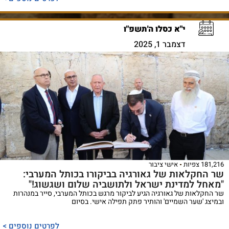
י"א כסלו ה'תשפ"ו
דצמבר 1, 2025
181,216 צפיות
אישי ציבור
שר החקלאות של גאורגיה בביקורו בכותל המערבי:
"מאחל למדינת ישראל ולתושביה שלום ושגשוג!"
שר החקלאות של גאורגיה הגיע לביקור מרגש בכותל המערבי, סייר במנהרות
ובמיצג 'שער השמיים' והותיר פתק תפילה אישי. בסיום
לפרטים נוספים >