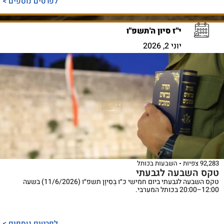
לפרטים נוספים >
י"ז סיון ה'תשפ"ו
יוני 2, 2026
92,283 צפיות
השבעות בכותל
טקס השבעה לגבעתי
טקס השבעה לגבעתי ביום חמישי כ״ו בְּסִיוָן תשפ״ו (11/6/2026) בשעה
12:00–20:00 בכותל המערבי.
לפרטים נוספים >