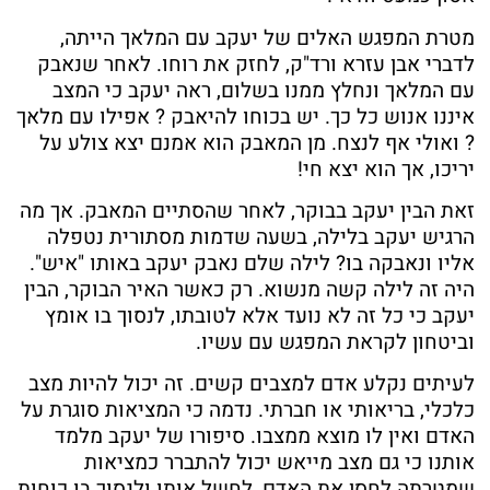
מטרת המפגש האלים של יעקב עם המלאך הייתה,
לדברי אבן עזרא ורד"ק, לחזק את רוחו. לאחר שנאבק
עם המלאך ונחלץ ממנו בשלום, ראה יעקב כי המצב
איננו אנוש כל כך. יש בכוחו להיאבק ? אפילו עם מלאך
? ואולי אף לנצח. מן המאבק הוא אמנם יצא צולע על
יריכו, אך הוא יצא חי!
זאת הבין יעקב בבוקר, לאחר שהסתיים המאבק. אך מה
הרגיש יעקב בלילה, בשעה שדמות מסתורית נטפלה
אליו ונאבקה בו? לילה שלם נאבק יעקב באותו "איש".
היה זה לילה קשה מנשוא. רק כאשר האיר הבוקר, הבין
יעקב כי כל זה לא נועד אלא לטובתו, לנסוך בו אומץ
וביטחון לקראת המפגש עם עשיו.
לעיתים נקלע אדם למצבים קשים. זה יכול להיות מצב
כלכלי, בריאותי או חברתי. נדמה כי המציאות סוגרת על
האדם ואין לו מוצא ממצבו. סיפורו של יעקב מלמד
אותנו כי גם מצב מייאש יכול להתברר כמציאות
שמטרתה לחסן את האדם, לחשל אותו ולנסוך בו כוחות