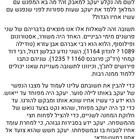
לשם מה נקלע יעקב למאבק זה? מה בא המפגש עם
המלאך ללמד את יעקב שעות ספורות לפני שנפגש עם
עשיו אחיו הגדול?
תשובה זהה לשאלות אלו אנו מוצאים בדבריהם של שני
פרשנים מימי הביניים. האחד היה משורר, אסטורונום
ופילוסוף, הלוא הוא רבי אברהם אבן עזרא (טודילה
1089 ? לונדון 1164); השני נודע כבלשן דגול, רבי דוד
קמחי (רד"ק; פרובנס 1160 ? 1235). שניהם כתבו
פירושים לתנ"ך, וכיוונו לתשובה מעניינת שאנו יכולים
ללמוד ממנה רבות.
כדי להבין את תשובתם עלינו לעמוד על מצבו הנפשי
של יעקב באותו לילה סוער. יעקב היה מפוחד עד ייאוש.
הוא ידע כי עשיו אחיו שונא אותו ומבקש להורגו. עד
כדי כך היה יעקב מפוחד, שהוא נקט בצעד נואש של
חלוקת המחנה לשניים, כדי להציל לפחות חצי
מהמשפחה. יעקב ידע בסבירות גבוהה, כי למחרת עומד
אחיו לטבוח בו ובמשפחתו. יעקב חשש שהוא צועד אל
אסון כמעט-וודאי.