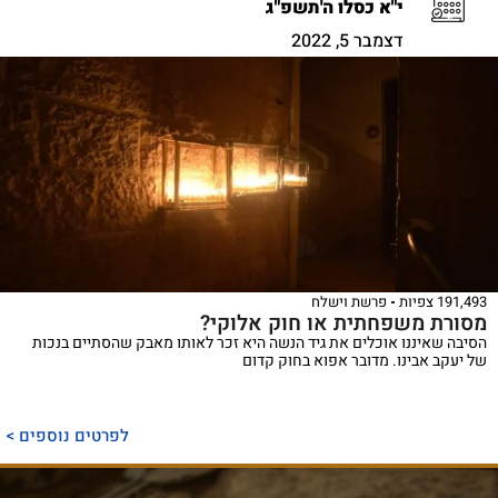
י"א כסלו ה'תשפ"ג
דצמבר 5, 2022
191,493 צפיות
פרשת וישלח
מסורת משפחתית או חוק אלוקי?
הסיבה שאיננו אוכלים את גיד הנשה היא זכר לאותו מאבק שהסתיים בנכות
של יעקב אבינו. מדובר אפוא בחוק קדום
לפרטים נוספים >