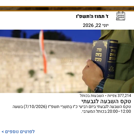
ז' תמוז ה'תשפ"ו
יוני 22, 2026
377,214 צפיות
השבעות בכותל
טקס השבעה לגבעתי
טקס השבעה לגבעתי ביום רביעי כ״ו בְּתִשְׁרֵי תשפ״ז (7/10/2026) בשעה
12:00–20:00 בכותל המערבי.
לפרטים נוספים >