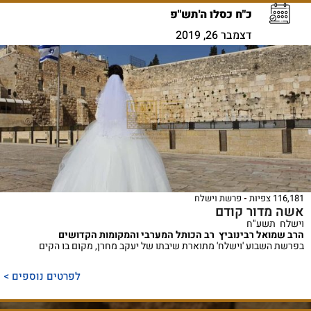
כ"ח כסלו ה'תש"פ
דצמבר 26, 2019
116,181 צפיות
פרשת וישלח
אשה מדור קודם
וישלח תשע"ח
הרב שמואל רבינוביץ רב הכותל המערבי והמקומות הקדושים
בפרשת השבוע 'וישלח' מתוארת שיבתו של יעקב מחרן, מקום בו הקים
לפרטים נוספים >