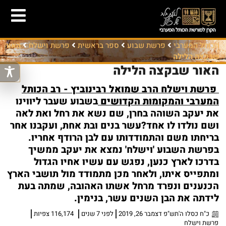
הכותל המערבי
פרשת שבוע
ספר בראשית
פרשת וישלח
האור
שבקצה הלילה
האור שבקצה הלילה
פרשת וישלח
הרב שמואל רבינוביץ - רב הכותל
המערבי והמקומות הקדושים
בשבוע שעבר ליווינו
את יעקב השוהה בחרן, שם נשא את רחל ואת לאה
ושם נולדו לו אחד?עשר בנים ובת אחת, ועקבנו אחר
בריחתו משם והתמודדותו עם לבן הרודף אחריו.
בפרשת השבוע 'וישלח' נמצא את יעקב ממשיך
בדרכו לארץ כנען, נפגש עם עשיו אחיו הגדול
ומתפייס איתו, ולאחר מכן מתמודד מול תושבי הארץ
הכנענים ונפרד מרחל אשתו האהובה, שמתה בעת
לידתה את הבן השנים עשר, בנימין.
כ"ח כסלו ה'תש"פ דצמבר 26, 2019
לפני 7 שנים
116,174 צפיות
פרשת וישלח