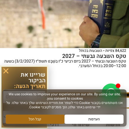
84,622 צפיות
השבעות בכותל
טקס השבעה גבעתי – 2027
טקס השבעה גבעתי – 2027 ביום רביעי כ״ו בִּשְׁבָט תשפ״ז (3/2/2027) בשעה
12:00–20:00 בכותל המערבי.
שריינו את
הביקור
תאריך הגעה:
לפרטים נוספים >
כ"א אב ה'תשפ"ו
סוג פעילות:
אוגוסט 4, 2026
חדשות
שידור חי
דרכי הגעה
עוד