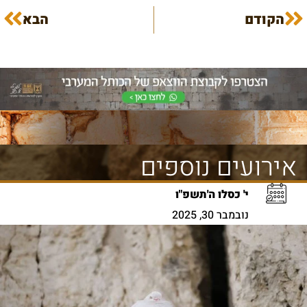
הקודם
הבא
אירועים נוספים
י' כסלו ה'תשפ"ו
נובמבר 30, 2025