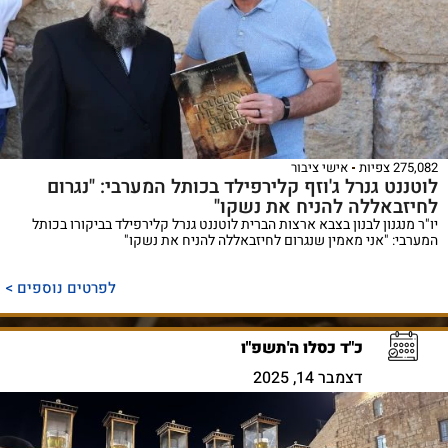
275,082 צפיות
אישי ציבור
לוטננט גנרל ג'וזף קלירפילד בכותל המערבי: "נגרום
לחיזבאללה להניח את נשקו"
יו"ר מנגנון לבנון בצבא ארצות הברית לוטננט גנרל קלירפילד בביקורו בכותל
המערבי: "אני מאמין שנגרום לחיזבאללה להניח את נשקו"
לפרטים נוספים >
כ"ד כסלו ה'תשפ"ו
דצמבר 14, 2025