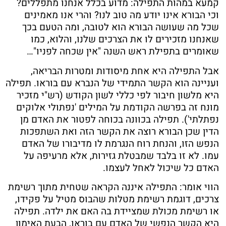
קמעא במהות התפילה: מדוע בכלל אנחנו מתפללים?
וכי הבורא אינו יודע מה טוב לנו? והרי אנו מאמינים
שכל מה שעושה הבורא הוא לטובה, ומה הטעם בכך
שאנחנו מזכירים לו את הצרכים שלנו, והלוא, כמו
שאומרים בתפילת ראש השנה "אין שכחה לפניו"…
אבל התפילה היא אחת מיסודות ומטרות הבריאה,
ועניינה הוא הקשר התמידי של הנברא עם בוראו. תפילה
היא מלשון חיבור לפי כללי לשון הקודש (רש"י מזכיר
מונח זה בפרשה הקודמת על המילים 'נפתולי אלוקים
נפתלתי'). תפילה בכוונה בכוחה לפטור את האדם מן
הדין שכן הבורא רוצה את הקשר הזה ואת השתפכות
הנפש הזו, והנחת רוח הנגרמת לו מדיבורו של האדם
עמו. לא זו בלבד שמבטלת גזירות, אלא מרעיפה על
האדם כל שיכול לאחל לעצמו.
הווי אומר: התפילה איננה הקראה שטחית מתוך רשימת
צרכים, דוגמת רשימת מטלות שהבוס מטיל על פקידו,
או רשימת מכולת שמציידת בה האם את ילדה. תפילה
היא הקשר הנפשי של האדם עם בוראו, הבעת האימון