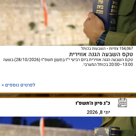
154,067 צפיות
השבעות בכותל
טקס השבעה הגנה אווירית
טקס השבעה הגנה אווירית ביום רביעי י״ז בְּחֶשְׁוָן תשפ״ז (28/10/2026) בשעה
13:00–20:00 בכותל המערבי.
לפרטים נוספים >
כ"ג סיון ה'תשפ"ו
יוני 8, 2026