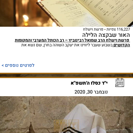
116,227 צפיות
פרשת וישלח
האור שבקצה הלילה
פרשת וישלח
הרב שמואל רבינוביץ – רב הכותל המערבי והמקומות
הקדושים
בשבוע שעבר ליווינו את יעקב השוהה בחרן, שם נשא את
לפרטים נוספים >
י"ד כסלו ה'תשפ"א
נובמבר 30, 2020