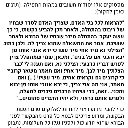
מפסוקים אלו יסודות חשובים במהות התפילה. (תרגום
נאמן למקור):
"להראות לכל בני האדם, שצריך האדם לסדר שבחיו
של ריבונו בהתחלה, ולאחר מכן להביע בקשתו, כי כך
עשה יעקב: בהתחלה סידר שבחיו של הבורא ולאחר
ששיבח, אמר את המשאלה שהוא צריך לה. ולכן כתוב
"הצילני נא מיד אחי מיד עשו כי ירא אנכי אותו פן
יבא והכני אם על בנים". ומכאן, שמי שמתפלל צריך
לפרש דבריו כדבעי: הצילני נא, ואם תענה לי 'כבר
הצלתיך מיד לבן', מיד אחי! ואם תאמר משאר קרוביי
כי קרובים גם נקראים אחים, מיד עשיו! (…) ואם
תאמר, אני מה אני צריך, כי ירא אנוכי אותו פן יבוא
והכני… זאת, כדי שיהיו הדברים ניכרים למעלה,
ולפרש אותם כראוי, ולא יהיו הדברים סתומים…"
כדי להבין מדוע ראוי להודות לאלוקים טרם הגשת
הבקשה, ומדוע צריכים לבטא כל פרט מהבקשה לפני
הבורא שהוא יודע כול ולפניו נגלו כל תעלומות, נתבונן