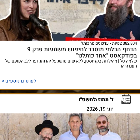
382,804 צפיות
עדכונים מהכותל
הדחף הבלתי מוסבר לחיפוש משמעות פרק 9
בפודקאסט "אחר כותלנו”
שלמה טל | מהילדות בקזחסטן, ללא שום מושג על יהדותו, ועד ללב הפועם של
העם היהודי
לפרטים נוספים >
ד' תמוז ה'תשפ"ו
יוני 19, 2026