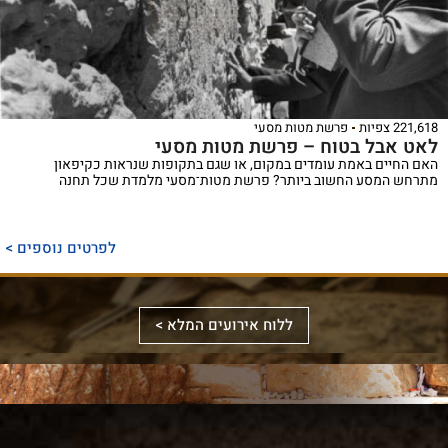
221,618 צפיות
פרשת מטות מסעי
לאט אבל בטוח – פרשת מטות מסעי
האם החיים באמת עומדים במקום, או שגם בתקופות שנראות כקיפאון
מתרחש המסע החשוב ביותר? פרשת מטות־מסעי מלמדת שכל תחנה
ספר
ייחודי
לפרטים נוספים >
המכנס,
לראשונה,
ספר
את
אלבומי
ללוח אירועים המלא >
מכלול
באמצעות
מפואר
הדינים
תמונות
המשחזר
והמנהגים
וציורים
את
למקורותיהם,
ייחודיים,
מראה