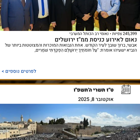
245,399 צפיות
נאומי רב הכותל המערבי
נאום לאירוע כניסת ממ"ז ירושלים
אבשי, ברוך שובך לעיר הקודש. אחת הנבואות המוכרות והמצוטטות ביותר של
הנביא ישעיהו אומרת: "עַל חוֹמֹתַיִךְ יְרוּשָׁלַ‍ִם הִפְקַדְתִּי שֹׁמְרִים,
לפרטים נוספים >
ט"ז תשרי ה'תשפ"ו
אוקטובר 8, 2025