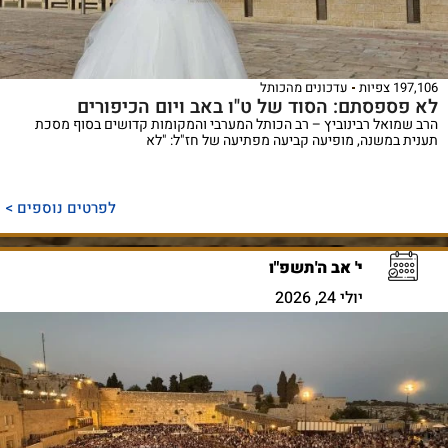
197,106 צפיות
עדכונים מהכותל
לא פספסתם: הסוד של ט"ו באב ויום הכיפורים
הרב שמואל רבינוביץ – רב הכותל המערבי והמקומות קדושים בסוף מסכת
תענית במשנה, מופיעה קביעה מפתיעה של חז"ל: "לא
לפרטים נוספים >
י' אב ה'תשפ"ו
יולי 24, 2026