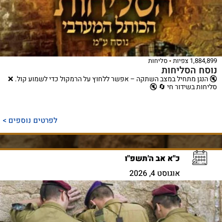
1,884,899 צפיות
סליחות
נוסח הסליחות
🔇 הנגן מתחיל במצב השתקה – אפשר ללחוץ על הרמקול כדי לשמוע קול. ❌
סליחות בשידור חי 🔄 🔇
לפרטים נוספים >
כ"א אב ה'תשפ"ו
אוגוסט 4, 2026