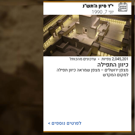
י"ד סיון ה'תש"נ
יוני 7, 1990
2,045,201 צפיות
עדכונים מהכותל
כיוון התפילה
מצפן ירושלים – מצפן שמראה כיוון תפילה
למקום המקדש
לפרטים נוספים >