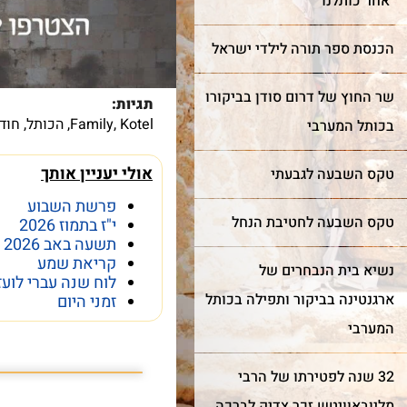
"אחר כותלנו”
עוד על שער השמיים >
הכנסת ספר תורה לילדי ישראל
עוד על בר מצווה >
שר החוץ של דרום סודן בביקורו
תגיות:
Kotel
,
Family
,
הכותל
,
חוד
בכותל המערבי
אולי יעניין אותך
טקס השבעה לגבעתי
פרשת השבוע
טקס השבעה לחטיבת הנחל
י"ז בתמוז 2026
תשעה באב 2026
קריאת שמע
נשיא בית הנבחרים של
לוח שנה עברי לועז
ארגנטינה בביקור ותפילה בכותל
זמני היום
המערבי
פרשת השבוע פרשת
32 שנה לפטירתו של הרבי
מליובאוויטש זכר צדיק לברכה