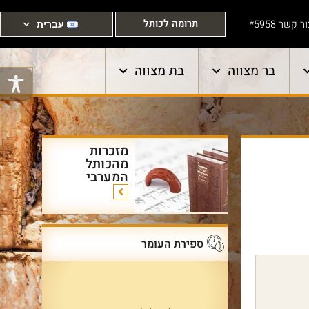
תרומה לכותל
ר קשר 5958*
עברית
בר מצווה
בת מצווה
מזכרות
מהכותל
המערבי
ספירת העומר