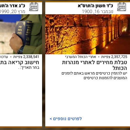
כ"ד חשון ה'תרס"א
כ"ג אדר ה'תש
נובמבר 16, 1900
מרץ 20, 1990
2,357,725 צפיות
אתרי הכותל המערבי
2,338,541 צפיות
עדכונ
טבלת מחירים לאתרי מנהרות
חישוב קריאה בתו
הכותל
בחר תאריך: .
יש להזמין כרטיסים מראש באתם לזמנים
המוצגים להזמנות כרטיסים
לפרטים נוספים >