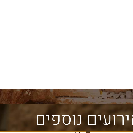
אבני הכותל הגלויות מספרות את
צורת הבניה המדורג
תולדותיו של הכותל מאז
הכותל מלמדת אות
ת
החורבן. האבנים ההרודיאניות
הר הבית לא היו זק
המקוריות נבדלות מהאחרות
אלא משופעות מעט.
במידותיהן ובאופן סיתותן
להבחין בתופעה זו 
הייחודי עם שתי מערכות
מרחוק על כותלי הר
שוליים.
רועים נוספים