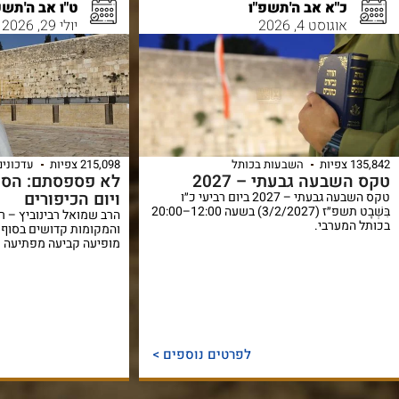
כ"א אב ה'תשפ"ו
ט"ו אב ה'תשפ
אוגוסט 4, 2026
יולי 29, 2026
135,842 צפיות
השבעות בכותל
215,098 צפיות
עדכונים
טקס השבעה גבעתי – 2027
לא פספסתם: הסוד
ויום הכיפורים
טקס השבעה גבעתי – 2027 ביום רביעי כ״ו
בִּשְׁבָט תשפ״ז (3/2/2027) בשעה 12:00–20:00
הרב שמואל רבינוביץ – ר
בכותל המערבי.
והמקומות קדושים בסוף 
מופיעה קביעה מפתיעה ש
לפרטים נוספים >