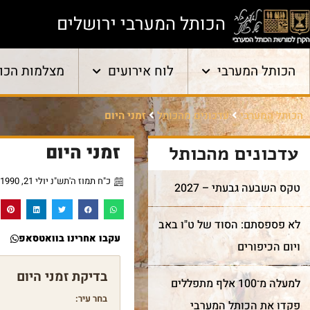
הכותל המערבי ירושלים
הכותל המערבי
לוח אירועים
מצלמות הכו
הכותל המערבי
עדכונים מהכותל
זמני היום
זמני היום
עדכונים מהכותל
כ"ח תמוז ה'תש"נ יולי 21, 1990
טקס השבעה גבעתי – 2027
לא פספסתם: הסוד של ט"ו באב
עקבו אחרינו בוואטסאפ
ויום הכיפורים
למעלה מ־100 אלף מתפללים
בחר עיר:
פקדו את הכותל המערבי