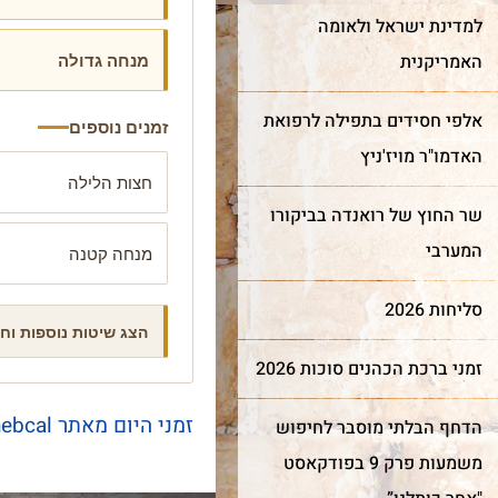
למדינת ישראל ולאומה
מנחה גדולה
האמריקנית
אלפי חסידים בתפילה לרפואת
זמנים נוספים
האדמו"ר מויז'ניץ
חצות הלילה
שר החוץ של רואנדה בביקורו
המערבי
מנחה קטנה
חדש!
מייצג
ר מצווה
שער השמיים
כותל
סליחות 2026
הצג שיטות נוספות וח
זמני ברכת הכהנים סוכות 2026
מה מביא אנשים ונשים מכל
רן למורשת הכותל המערבי
קצוות תבל להתרפק על
מינה אתכם לחגוג בר מצווה
זמני היום מאתר hebcal
הדחף הבלתי מוסבר לחיפוש
האבנים העתיקות?
ותל בטקס מרגש ובאווירה
וחדת של אחדות וקדושה.
משמעות פרק 9 בפודקאסט