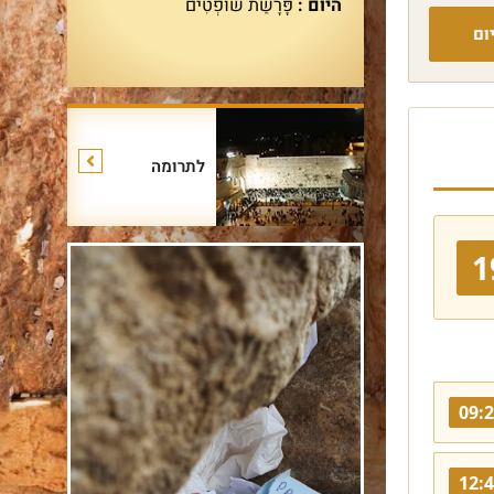
היום :
פָּרָשַׁת שׁוֹפְטִים
ום
לתרומה
1
09:
12: