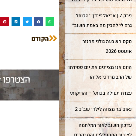
פרק 7 | אריאל זיידן: ״הכותל
גרם לי להבין מה באמת חשוב״
הקודם
טקס השבעה גולני מחזור
אוגוסט 2026
היום אנו מציינים את יום פטירתו
של הרב מרדכי אליהו
עצרת תפילה בכותל – והריקותי
נאום בר מצווה לילדי שב"כ 2
עדכון חשוב לאור המלחמה
לציבור המתפללים והמבקרים