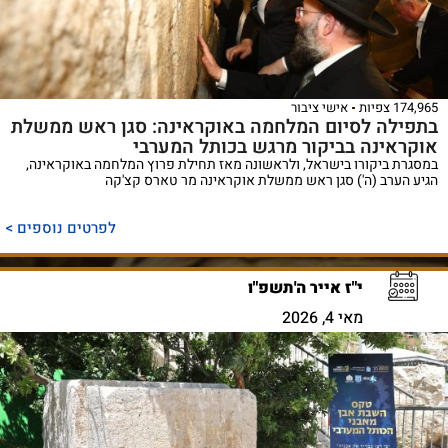
174,965 צפיות
אישי ציבור
בתפילה לסיום המלחמה באוקראינה: סגן ראש ממשלת
אוקראינה בביקור מרגש בכותל המערבי
במסגרת ביקורו בישראל, ולראשונה מאז תחילת פרוץ המלחמה באוקראינה,
הגיע הערב (ה') סגן ראש ממשלת אוקראינה מר טארס קצ'קה
לפרטים נוספים >
י"ז אייר ה'תשפ"ו
מאי 4, 2026