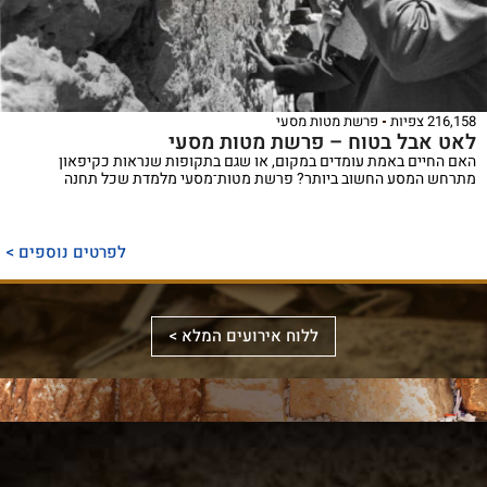
216,158 צפיות
פרשת מטות מסעי
לאט אבל בטוח – פרשת מטות מסעי
האם החיים באמת עומדים במקום, או שגם בתקופות שנראות כקיפאון
מתרחש המסע החשוב ביותר? פרשת מטות־מסעי מלמדת שכל תחנה
ספר
ייחודי
לפרטים נוספים >
המכנס,
לראשונה,
ספר
את
אלבומי
ללוח אירועים המלא >
מכלול
באמצעות
מפואר
הדינים
תמונות
המשחזר
והמנהגים
וציורים
את
למקורותיהם,
ייחודיים,
מראה
הקשורים
ממחיש
המקדש
סידור