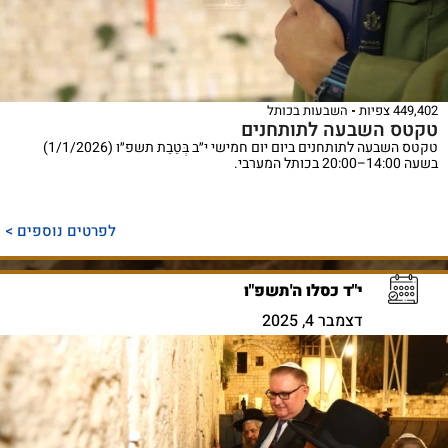
449,402 צפיות
השבעות בכותל
טקטס השבעה לתותחנים
טקטס השבעה לתותחנים ביום יום חמישי י״ב בְּטֵבֵת תשפ״ו (1/1/2026)
בשעה 14:00–20:00 בכותל המערבי.
לפרטים נוספים >
י"ד כסלו ה'תשפ"ו
דצמבר 4, 2025