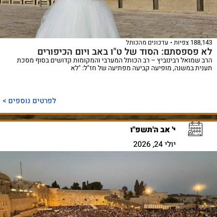
188,143 צפיות
עדכונים מהכותל
לא פספסתם: הסוד של ט"ו באב ויום הכיפורים
הרב שמואל רבינוביץ – רב הכותל המערבי והמקומות קדושים בסוף מסכת
תענית במשנה, מופיעה קביעה מפתיעה של חז"ל: "לא
לפרטים נוספים >
י' אב ה'תשפ"ו
יולי 24, 2026