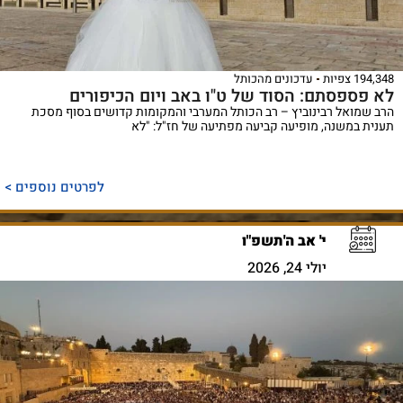
194,348 צפיות
עדכונים מהכותל
לא פספסתם: הסוד של ט"ו באב ויום הכיפורים
הרב שמואל רבינוביץ – רב הכותל המערבי והמקומות קדושים בסוף מסכת
תענית במשנה, מופיעה קביעה מפתיעה של חז"ל: "לא
לפרטים נוספים >
י' אב ה'תשפ"ו
יולי 24, 2026