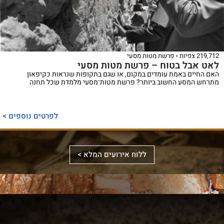
219,712 צפיות
פרשת מטות מסעי
לאט אבל בטוח – פרשת מטות מסעי
האם החיים באמת עומדים במקום, או שגם בתקופות שנראות כקיפאון
מתרחש המסע החשוב ביותר? פרשת מטות־מסעי מלמדת שכל תחנה
ספר
ייחודי
לפרטים נוספים >
המכנס,
לראשונה,
ספר
את
אלבומי
ללוח אירועים המלא >
מכלול
באמצעות
מפואר
הדינים
תמונות
המשחזר
והמנהגים
וציורים
את
למקורותיהם,
ייחודיים,
מראה
הקשורים
ממחיש
המקדש
סידור