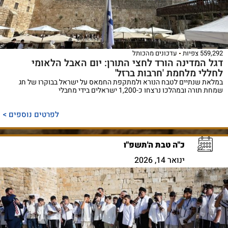
559,292 צפיות
עדכונים מהכותל
דגל המדינה הורד לחצי התורן: יום האבל הלאומי
לחללי מלחמת 'חרבות ברזל'
במלאת שנתיים לטבח הנורא ולמתקפת החמאס על ישראל בבוקרו של חג
שמחת תורה ובמהלכו נרצחו כ-1,200 ישראלים בידי מחבלי
לפרטים נוספים >
כ"ה טבת ה'תשפ"ו
ינואר 14, 2026