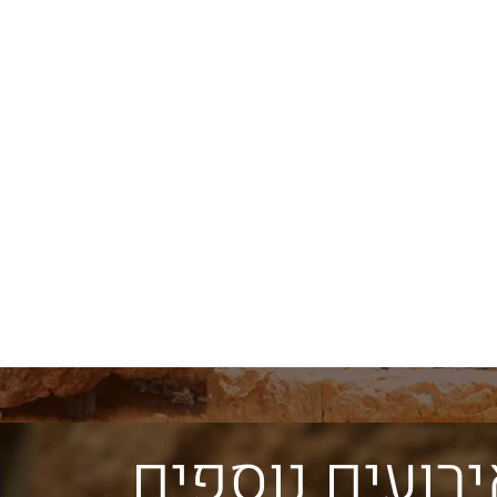
אבני הכותל הגלויות מספרות את
צורת הבניה המדורג
תולדותיו של הכותל מאז
הכותל מלמדת אות
ת
החורבן. האבנים ההרודיאניות
הר הבית לא היו זק
המקוריות נבדלות מהאחרות
אלא משופעות מעט.
במידותיהן ובאופן סיתותן
להבחין בתופעה זו 
הייחודי עם שתי מערכות
מרחוק על כותלי הר
שוליים.
רועים נוספים