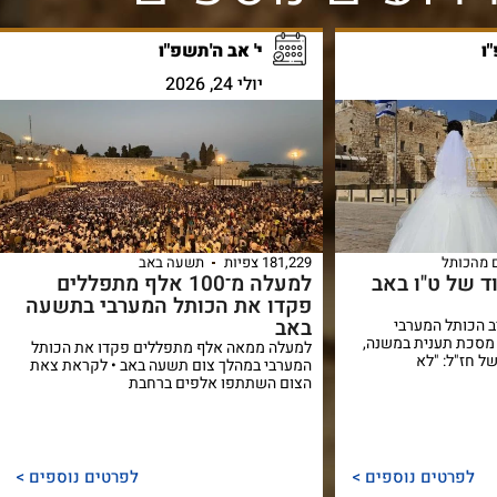
ו
י' אב ה'תשפ"ו
יולי 24, 2026
 מהכותל
181,229 צפיות
תשעה באב
 של ט"ו באב
למעלה מ־100 אלף מתפללים
פקדו את הכותל המערבי בתשעה
באב
ב הכותל המערבי
מסכת תענית במשנה,
למעלה ממאה אלף מתפללים פקדו את הכותל
ל חז"ל: "לא
המערבי במהלך צום תשעה באב • לקראת צאת
הצום השתתפו אלפים ברחבת
לפרטים נוספים >
לפרטים נוספים >