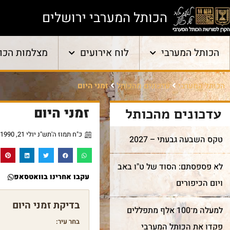
הכותל המערבי ירושלים
הכותל המערבי
לוח אירועים
מצלמות הכו
הכותל המערבי
עדכונים מהכותל
זמני היום
זמני היום
עדכונים מהכותל
כ"ח תמוז ה'תש"נ יולי 21, 1990
טקס השבעה גבעתי – 2027
לא פספסתם: הסוד של ט"ו באב
עקבו אחרינו בוואטסאפ
ויום הכיפורים
למעלה מ־100 אלף מתפללים
בחר עיר:
פקדו את הכותל המערבי