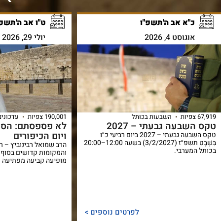
כ"א אב ה'תשפ"ו
ט"ו אב ה'תשפ"
אוגוסט 4, 2026
יולי 29, 2026
67,919 צפיות
השבעות בכותל
190,001 צפיות
עדכונים
טקס השבעה גבעתי – 2027
לא פספסתם: הסוד
ויום הכיפורים
טקס השבעה גבעתי – 2027 ביום רביעי כ״ו
בִּשְׁבָט תשפ״ז (3/2/2027) בשעה 12:00–20:00
הרב שמואל רבינוביץ – ר
בכותל המערבי.
והמקומות קדושים בסוף 
מופיעה קביעה מפתיעה ש
לפרטים נוספים >