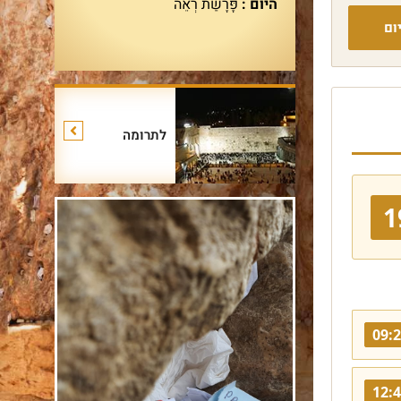
היום :
פָּרָשַׁת רְאֵה
ום
לתרומה
1
09:
12: