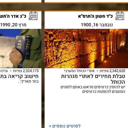
כ"ד חשון ה'תרס"א
כ"ג אדר ה'תש"
נובמבר 16, 1900
מרץ 20, 1990
2,342,620 צפיות
אתרי הכותל המערבי
2,324,173 צפיות
עדכונ
טבלת מחירים לאתרי מנהרות
חישוב קריאה בתו
הכותל
בחר תאריך: .
יש להזמין כרטיסים מראש באתם לזמנים
המוצגים להזמנות כרטיסים
לפרטים נוספים >