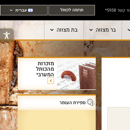
תרומה לכותל
ר קשר 5958*
עברית
בר מצווה
בת מצווה
מזכרות
מהכותל
המערבי
ספירת העומר