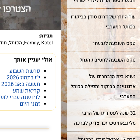
הכנסת ספר תורה לילדי ישראל
חדש!
מייצג
ר מצווה
שר החוץ של דרום סודן בביקורו
שער השמיים
כותל
בכותל המערבי
תגיות:
מה מביא אנשים ונשים מכל
Kotel
,
Family
,
הכותל
,
חוד
רן למורשת הכותל המערבי
טקס השבעה לגבעתי
קצוות תבל להתרפק על
מינה אתכם לחגוג בר מצווה
האבנים העתיקות?
ותל בטקס מרגש ובאווירה
אולי יעניין אותך
טקס השבעה לחטיבת הנחל
וחדת של אחדות וקדושה.
פרשת השבוע
נשיא בית הנבחרים של
י"ז בתמוז 2026
תשעה באב 2026
עוד על שער השמיים >
ארגנטינה בביקור ותפילה בכותל
קריאת שמע
המערבי
לוח שנה עברי לועז
עוד על בר מצווה >
זמני היום
32 שנה לפטירתו של הרבי
פרשת השבוע פרשת
מליובאוויטש זכר צדיק לברכה
פרק 7 | אריאל זיידן: ״הכותל