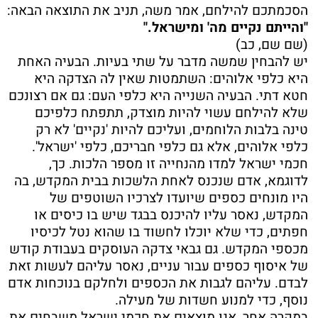
הסכמתכם להילחם, אמר משה, תניב את התוצאה הבאה:
"והייתם נקיים מה' ומישראל."
(שם שם, כב)
יש להבחין שמשה מדבר על שתי בעיות. הבעיה האחת
היא כלפי אלוהים: השתמטות שאין לה הצדקה היא
חטא דתי. הבעיה השנייה היא כלפי העם: גם אם רצונכם
שלא להילחם עשוי להיות מוצדק, תתפתח כלפיכם
טינה בלבות הלוחמים, ועליכם להיות 'נקיים' לא רק
כלפי אלוהים, אלא גם כלפי חבריכם, כלפי 'ישראל'.
חכמי ישראל למדו מהנחייה זו מספר הלכות. כך,
לדוגמא, אדם שנכנס לאחת הלשכות בבית המקדש, בה
היו מונחים כספים שיועדו לצרכיו השוטפים של
המקדש, נאסר עליו להיכנס בבגד שיש בו כיסים או
חפתים, כדי שלא יוכלו לחשוד בו שהוא נטל לכיסיו
מכספי המקדש. גם גבאי צדקה העוסקים בעבודת קודש
של איסוף כספים עבור עניים, נאסר עליהם לעשות זאת
לבדם. עליהם לגבות את הכספים ולחלקם בנוכחות אדם
נוסף, כדי למנוע חשדות של מעילה.
במקרה אחר, אנו מוצאים את חכמי ישראל משבחים את