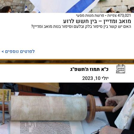
473,021 צפיות
פרשת מטות מסעי
מואב ומדיין – בין חשש לרוע
האם יש קשר בין סיפור בלק ובלעם וסיפור בנות מואב ומדיין?
לפרטים נוספים >
כ"א תמוז ה'תשפ"ג
יולי 10, 2023