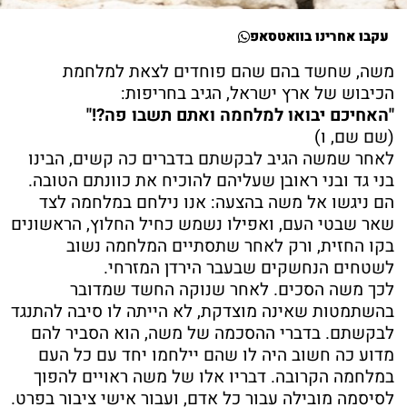
עקבו אחרינו בוואטסאפ
משה, שחשד בהם שהם פוחדים לצאת למלחמת
הכיבוש של ארץ ישראל, הגיב בחריפות:
"האחיכם יבואו למלחמה ואתם תשבו פה?!"
(שם שם, ו)
לאחר שמשה הגיב לבקשתם בדברים כה קשים, הבינו
בני גד ובני ראובן שעליהם להוכיח את כוונתם הטובה.
הם ניגשו אל משה בהצעה: אנו נילחם במלחמה לצד
שאר שבטי העם, ואפילו נשמש כחיל החלוץ, הראשונים
בקו החזית, ורק לאחר שתסתיים המלחמה נשוב
לשטחים הנחשקים שבעבר הירדן המזרחי.
לכך משה הסכים. לאחר שנוקה החשד שמדובר
בהשתמטות שאינה מוצדקת, לא הייתה לו סיבה להתנגד
לבקשתם. בדברי ההסכמה של משה, הוא הסביר להם
מדוע כה חשוב היה לו שהם יילחמו יחד עם כל העם
במלחמה הקרובה. דבריו אלו של משה ראויים להפוך
לסיסמה מובילה עבור כל אדם, ועבור אישי ציבור בפרט.