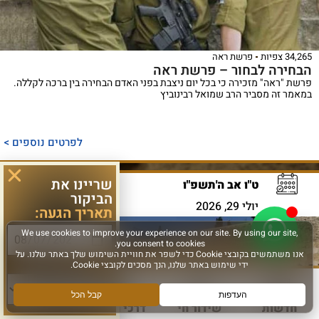
34,265 צפיות
פרשת ראה
הבחירה לבחור – פרשת ראה
פרשת "ראה" מזכירה כי בכל יום ניצבת בפני האדם הבחירה בין ברכה לקללה.
במאמר זה מסביר הרב שמואל רבינוביץ
לפרטים נוספים >
שריינו את
ט"ו אב ה'תשפ"ו
הביקור
יולי 29, 2026
תאריך הגעה:
סוג פעילות:
חדשות
שידור חי
דרכי הגעה
עוד