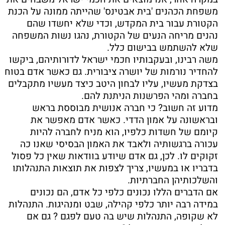
משפחת הכהנים 'בית אבטינס' שהייתה ממונה על הכנת
הקטורת עבור בית המקדש, וכדי שלא יחשדו שהם
נהנים מריחה הנעים של הקטורת, נהגו נשות המשפחה
שלא להשתמש בבישום כלל.
משה רבינו, ובעקבותיו חכמי ישראל לדורותיהם, ביקשו
להחדיר נורמות של יושרה ציבורית. גם כאשר אדם בטוח
בצדקת מעשיו, עליו לבחון היטב כיצד מעשיו מתקבלים
בחברה ומהי הפרשנות הניתנת להם.
מדוע זה חשוב? כי חברה אנושית מבוססת בראש
ובראשונה על אמון הדדי. כאשר אדם מאפשר את
קיומם של חשדות כלפיו, הוא מניח לחברה להיות
עכורה ברגשותיה ולאבד את האמון הבסיסי שאנו כה
זקוקים לו. לכן, גם אדם שיודע בוודאות שאין כל פסול
בדבריו או במעשיו, צריך לצפות את תוצאות התנהלותו
והשלכותיהן החברתיות.
אם הדברים הללו נכונים כלפי כל אדם, הם נכונים
במידה רבה יותר כלפי קהילה, שבט ומנהיגות. התנהלות
לא שקופה, התנהלות שיש בה טעם לפגם ? גם אם