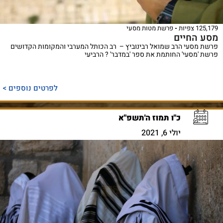
125,179 צפיות
פרשת מטות מסעי
מסע החיים
פרשת מסעי הרב שמואל רבינוביץ – רב הכותל המערבי והמקומות הקדושים
פרשת 'מסעי' החותמת את ספר 'במדבר' ? הרביעי
לפרטים נוספים >
כ"ו תמוז ה'תשפ"א
יולי 6, 2021