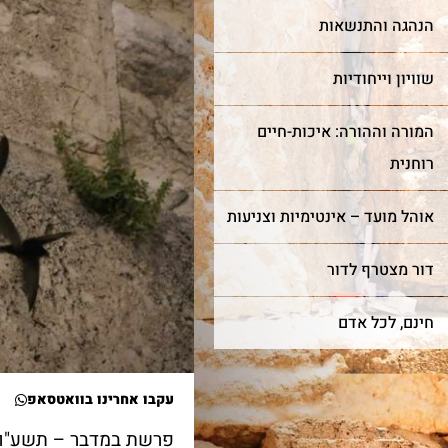
הנהגה והתנשאות
שוויון וייחודיות
המורה וההורה: איכות-חיים
רוחנית
אוהל מועד – אינטימיות וצניעות
דור מצטרף לדור
חינם, לכל אדם
עקבו אחרינו בוואטסאפ
פרשת במדבר – תשע"ו