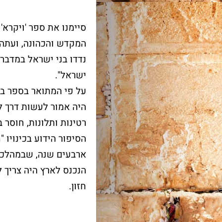
סיימנו את ספר 'ויקרא
המקדש והכהונה, ועתה 
נדדו בני ישראל במדבר
ישראל".
על פי המתואר בספר במ
היה אמור לעשות דרך לא
רטינות ותלונות, חוסר ב
חדש!
מייצג
ר מצווה
הסיפור הידוע בכינויו 
שער השמיים
כותל
ארבעים שנה, שבמהלכן 
הנכנס לארץ היה צריך 
מה מביא אנשים ונשים מכל
רן למורשת הכותל המערבי
חזון.
קצוות תבל להתרפק על
מינה אתכם לחגוג בר מצווה
האבנים העתיקות?
ותל בטקס מרגש ובאווירה
וחדת של אחדות וקדושה.