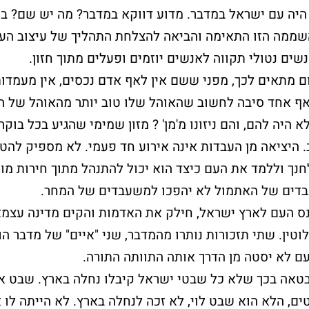
אנחנו כאן לסייע
היה עם ישראל במדבר. מדוע דווקא במדבר? מה יש שם? במ
שממה הזו התאימה והביאה להצלחת התהליך של עיצוב הע
נשים נטולי תקווה לאנשים יוזמים ופעלים מתוך חזון.
להרשמה ללא עלות >
שלח עכשיו
 מתאים לכך, מפני ששם אין לאף אדם נכסים, אין מעמדו
לאף אחד סיבה לחשוב שהאוהל שלו טוב יותר מהאוהל של ה
א היה להם, והם ניזונו מ'מן' ? מזון שמימי שהגיע בכל בוקר.
. היציאה מן העבדות אינה אירוע חד פעמי. לא מספיק להט
חנך וללמד את העם כיצד הוא יכול להתנהל מתוך חירות מוס
דים של האתמול לא יהפכו למשעבדים של המחר.
ס העם לארץ ישראל, חילק את האדמות והקים מדינה עצמא
טין. שתי תזכורות נותרו מהמדבר, שני "איים" של מדבר הו
עם לא יסטה מן הדרך אותה התוותה התורה.
טאה בכך שלא כל שבטי ישראל קיבלו נחלה בארץ. שבט א
ם, הלא הוא שבט לוי, לא זכה לנחלה בארץ. לא הייתה לו 