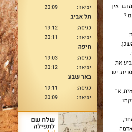
ומרגשת העוברת ממשפחה
דבר אין
יציאה:
20:09
למשפחה ומדור לדור – בדיוק
ם ?
תל אביב
במקום המשמעותי ביותר
עבורו.
עו
כניסה:
19:12
ת
יציאה:
20:11
שכן.
חיפה
עוד על שרשרת הדורות
כניסה:
19:03
>
ביע את
יציאה:
20:12
רית. יש
באר שבע
כניסה:
19:11
ית, אך
יציאה:
20:09
קמו
שלח שם
חד,
לתפילה
אדמה