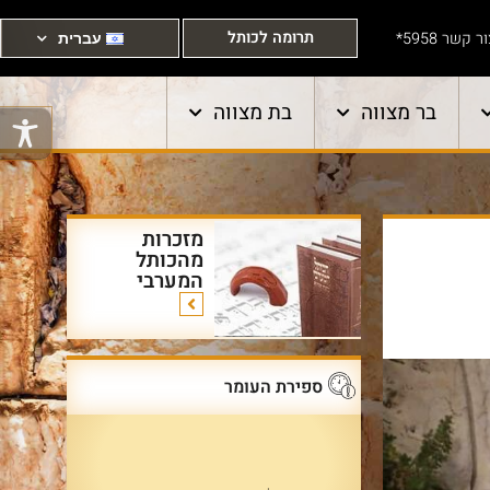
תרומה לכותל
ר קשר 5958*
עברית
בר מצווה
בת מצווה
מזכרות
מהכותל
המערבי
ספירת העומר