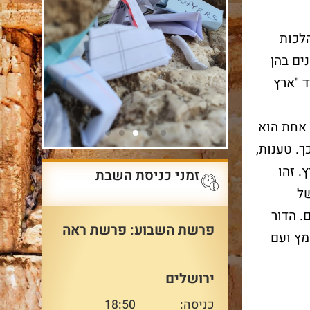
לכות
ים בהן
 "ארץ
 אחת הוא
ך. טענות,
. זהו
זמני כניסת השבת
בר 
ק
שרשרת
של
בכו
הדורות
. הדור
פרשת השבוע: פרשת ראה
מץ ועם
הקרן 
בכותל ואין
הביקור במיצג מחבר אותנו
מזמינה
ע באופן
למסע הארוך שעבר העם
ירושלים
בכותל
היהודי ולדורות העבר המרכיבים
מיוחד
יחד שרשרת אחת ארוכה
כניסה:
18:50