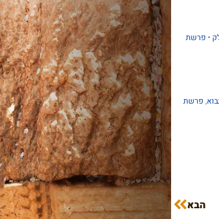
ק
•
פרשת
בוא
,
פרשת
הבא