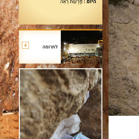
היום :
פָּרָשַׁת רְאֵה
לתרומה