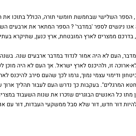
' , הספר השלישי שבחמשת חומשי תורה, הכולל בתוכו את ה
אנו ניגשים לספר 'במדבר' ? הספר המתאר את ארבעים השנ
, בדרכם ממצרים לארץ המובטחת, ארץ כנען, שתיקרא בעתיד
דבר, העם לא היה אמור לנדוד במדבר ארבעים שנה. בשנה
-ארוכה זו, ולהיכנס לארץ ישראל. אך העם לא היה מוכן לכ
יטחון ודימוי עצמי נמוך, גרמו לכך שהעם סירב להיכנס לארץ
חלאקה בכותל
שלח פת
"חטא המרגלים". בעקבות כך נדרש העם לעבור תהליך ארוך 
המערבי
לכותל
מתו כל האנשים הבוגרים שזכרו את שנות השעבוד במצרים
להיות דור חדש, דור שלא סבל ממשקעי העבדות, דור עם או
את הטקס יערוך מדריך מקצועי
רוצים לשים פתק 
אשר יפגוש את המשפחה
באפשרותכם להגי
בשערי הכותל
אישי?
וילווה אתכם במהלך הארוע.