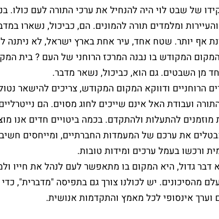
ידו של שבט לוי היה להנחיל את ערכי התורה לעם כולו. בנ
 והעיירות ומלמדים תורה להמונים. הם, כביכול, נשארו במדב
נת אף יותר. שטח אחד, עיר אחת בארץ ישראל, לא ניתנה ל
המקום המקודש בו נבנה המרכז הרוחני של העם ? בית המק
ד מן השבטים. גם הוא, כביכול, נשאר מדבר.
ים הרוחניים ודווקא המקום המקודש, צריכים להישאר נטול
תורה ועבודת האל אינם שייכים לחוג מסוים. הם נייטרליים 
מוזמנים להתעלות ולהתקדם. בכמה ביטויים חדים אנו מוצ
טלים את ערכם של המעמדות החברתיים, ומייחסים חשיבו
ת ורכשו בעמל ערכים ומידות טובות.
א דבר גדול, היא המקום בו מתאפשר לעם לנהל את חייו ול
ם מהסיכונים. יש לכולנו צורך גם בתפיסה "מדברית", כדי
 וערך אינסופי לכל מאמץ והתקדמות אנושית.