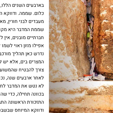
בארבעים השנים הללו, 
כלום. שממה. ודווקא ה
עוד על שער השמיים >
מעבדים לבני חורין, מא
עוד על בר מצווה >
שממת המדבר היא מקום
חברתיים מובנים, אין 
אפילו מזון ראוי לשמו ל
נדרש כאן תהליך מורכב
המצרים בים, אלא יש ל
צורך להבטיח שהמשועב
לאחר ארבעים שנה, נכנ
לא נטש את המדבר לחלו
בכוונה תחילה, כדי שה
התזכורת הראשונה התב
ודווקא המיוחס שבשבטי