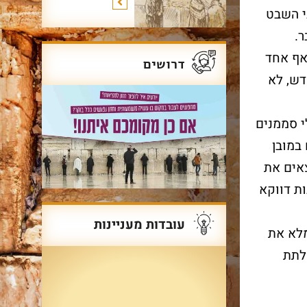
י השבט
ר.
אף אחד
דרושים
דש, לא
י סממנים
במובן
אים את
ת דווקא
עובדות מעניינות
מלא את
 לתת