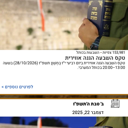
153,981 צפיות
השבעות בכותל
טקס השבעה הגנה אווירית
טקס השבעה הגנה אווירית ביום רביעי י״ז בְּחֶשְׁוָן תשפ״ז (28/10/2026) בשעה
13:00–20:00 בכותל המערבי.
לפרטים נוספים >
ב' טבת ה'תשפ"ו
דצמבר 22, 2025