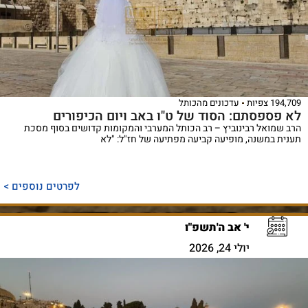
194,709 צפיות
עדכונים מהכותל
לא פספסתם: הסוד של ט"ו באב ויום הכיפורים
הרב שמואל רבינוביץ – רב הכותל המערבי והמקומות קדושים בסוף מסכת
תענית במשנה, מופיעה קביעה מפתיעה של חז"ל: "לא
לפרטים נוספים >
י' אב ה'תשפ"ו
יולי 24, 2026