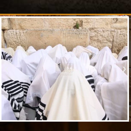
לסף
מקורות
הר־הבית.
עצום
הוספה
לסף
להרחבה
ולהעמקה.
הוספה
לסף