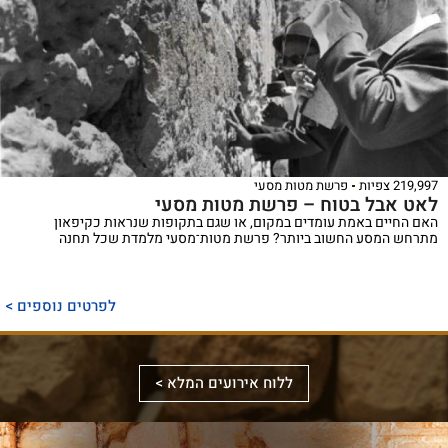
219,997 צפיות
פרשת מטות מסעי
לאט אבל בטוח – פרשת מטות מסעי
האם החיים באמת עומדים במקום, או שגם בתקופות שנראות כקיפאון
מתרחש המסע החשוב ביותר? פרשת מטות־מסעי מלמדת שכל תחנה
ספר
ייחודי
לפרטים נוספים >
המכנס,
לראשונה,
ספר
את
אלבומי
ללוח אירועים המלא >
מכלול
באמצעות
מפואר
הדינים
תמונות
המשחזר