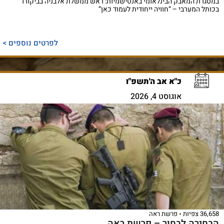
במסגרת המאבק הבינלאומי באנטישמיות: ראש ממשלת אלבניה בביקורו
בכותל המערבי – “חוויה ייחודית לעמוד כאן”
לפרטים נוספים >
כ"א אב ה'תשפ"ו
אוגוסט 4, 2026
36,658 צפיות
פרשת ראה
הבחירה לבחור – פרשת ראה