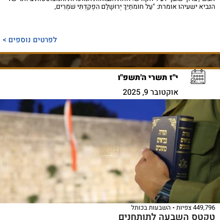
הנביא ישעיהו אומרת: "עַל חוֹמֹתַיִךְ יְרוּשָׁלַ‍ִם הִפְקַדְתִּי שֹׁמְרִים,
לפרטים נוספים >
י"ז תשרי ה'תשפ"ו
אוקטובר 9, 2025
449,796 צפיות
השבעות בכותל
טקטס השבעה לתותחנים