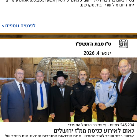
בס"ד נאום בר מצווה לילדי שב"כ מיום כ"ג סיון תשפו 8.6.205 אנחנו עומדים
יחד היום מול שריד בית מקדשנו,
לפרטים נוספים >
ט"ו טבת ה'תשפ"ו
ינואר 4, 2026
245,204 צפיות
נאומי רב הכותל המערבי
נאום לאירוע כניסת ממ"ז ירושלים
אבשי, ברוך שובך לעיר הקודש. אחת הנבואות המוכרות והמצוטטות ביותר של