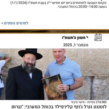
טקטס השבעה לתותחנים ביום יום חמישי י״ב בְּטֵבֵת תשפ״ו (1/1/2026)
בשעה 14:00–20:00 בכותל המערבי.
לפרטים נוספים >
י' חשון ה'תשפ"ו
נובמבר 1, 2025
274,985 צפיות
אישי ציבור
לוטננט גנרל ג'וזף קלירפילד בכותל המערבי: "נגרום