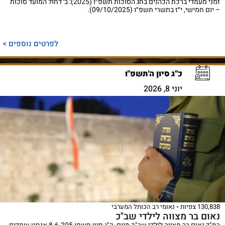
זמני מעמדי ברכת הכהנים בחג הסוכות תשפ״ו (2025): ב׳ דחול המועד סוכות
– יום חמישי, י״ז בתשרי תשפ״ו (09/10/2025).
לפרטים נוספים >
כ"ג סיון ה'תשפ"ו
יוני 8, 2026
130,838 צפיות
נאומי רב הכותל המערבי
נאום בר מצווה לילדי שב"כ