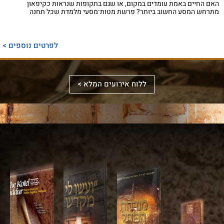
האם החיים באמת עומדים במקום, או שגם בתקופות שנראות כקיפאון
מתרחש המסע החשוב ביותר? פרשת מטות־מסעי מלמדת שכל תחנה
ספר
ייחודי
לפרטים נוספים >
המכנס,
לראשונה,
ספר
את
אלבומי
ללוח אירועים המלא >
מכלול
באמצעות
מפואר
הדינים
תמונות
המשחזר
והמנהגים
וציורים
את
למקורותיהם,
ייחודיים,
מראה
הקשורים
ממחיש
המקדש
סידור
לכותל
אלבום
על
מעוצב
המערבי
מרהיב
ידי
לערב
ולהר
זה
עיון
שבת
הבית
את
מעמיק
ויום־טוב,
בזמן
עוצמתו
במקורות
עם