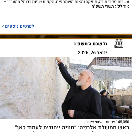
עשרות ספרי תורה, מוזיקה ומאות משתתפים: הקפות שניות בכותל המערבי –
אור לכ"ג תשרי תשפ"ה
לפרטים נוספים >
ח' שבט ה'תשפ"ו
ינואר 26, 2026
145,050 צפיות
אישי ציבור
ראש ממשלת אלבניה: ״חוויה ייחודית לעמוד כאן״