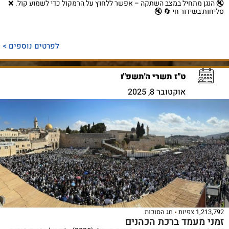
🔇 הנגן מתחיל במצב השתקה – אפשר ללחוץ על הרמקול כדי לשמוע קול. ❌
סליחות בשידור חי 🔄 🔇
לפרטים נוספים >
ט"ז תשרי ה'תשפ"ו
אוקטובר 8, 2025
1,213,792 צפיות
חג הסוכות
זמני מעמד ברכת הכהנים