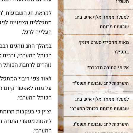
תשפ"ו
לקראת חג השבועות, 'ה
למעלה ממאה אלף איש בחג
מתפללים הצפויים לפק
שבועות מרומם
העלייה לרגל.
מאות מחסידי סערט ויזניץ
במהלך החג נוהגים רבב
בתפילה
הכותל המערבי, ורבים 
נוהרים לרחבת הכותל ה
אל מי התורה מדברת?
לאור צפי ריבוי המתפל
היערכות לחג שבועות תשפ"ד
על מנת לאפשר קיום מנ
הכותל המערבי.
למעלה ממאה אלף איש בחג
שבועות מרומם בכותל המערבי
יצוין כי בעקבות תרומ
ליהנות מספרי התורה ה
היערכות לחג שבועות תשפ"ג
המערבי.