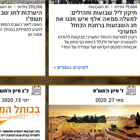
79,664 צפיות
חג השבועות
235,266 צפיות
חג השב
תיקון ליל שבועות ותהילים:
למעלה ממאה אלף איש חגגו את
תשפ"ו
חג השבועות ברחבת הכותל
השנה לאור השבת הסמוכה
להגיע לתפילות במהלך ה
המערבי
אסרו חג
הקרן למורשת הכותל המערבי מבקשת להודות
למשטרת ישראל ולכלל כוחות הביטחון על
אבטחת המקום הקדוש ועל שמירה על הסדר
לפרטים נוספים >
ד' סיון ה'תש"פ
כ"ג סיון ה'תש
מאי 27, 2020
יוני 15, 2020