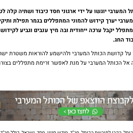
ל המערבי יוגשו על ידי ארגוני חסד כיבוד ושתיה קלה לט
מערבי יערך קידוש להמוני המתפללים בגמר תפילת ותיקי
מתפלל יקבל ערכה ייחודית ובה מיץ ענבים וגביע לקידוש, 
וד החג.
על קדושת הכותל המערבי ולהישמע להוראות משטרת ישר
ה אל הכותל המערבי על מנת לאפשר זרימת מתפללים בצור
ותל
,
הקרן למורשת הכותל
,
חב"ד
,
חודש סיוון
,
חסד
,
ישראל
,
כולל חב"ד
,