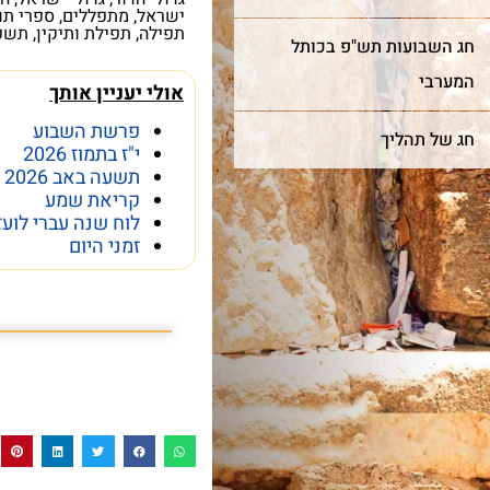
ישראל
,
מתפללים
,
ספרי תו
חדש!
מייצג
תפילה
,
תפילת ותיקין
,
תשפ
ר מצווה
חג השבועות תש"פ בכותל
שער השמיים
כותל
המערבי
אולי יעניין אותך
פרשת השבוע
מה מביא אנשים ונשים מכל
חג של תהליך
רן למורשת הכותל המערבי
י"ז בתמוז 2026
קצוות תבל להתרפק על
תשעה באב 2026
מינה אתכם לחגוג בר מצווה
האבנים העתיקות?
קריאת שמע
ותל בטקס מרגש ובאווירה
לוח שנה עברי לועז
וחדת של אחדות וקדושה.
זמני היום
פרשת השבוע פרשת
עוד על שער השמיים >
עוד על בר מצווה >