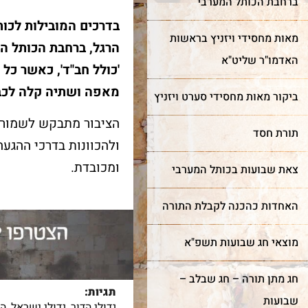
ברחבת הכותל המערבי
בדרכים המובילות לכות
מאות מחסידי ויזניץ בראשות
הרגל, ברחבת הכותל ה
האדמו"ר שליט"א
'כולל חב"ד', כאשר כל 
מאפה ושתיה קלה לכב
ביקור מאות מחסידי סערט ויזניץ
הציבור מתבקש לשמור 
תורת חסד
ולהכוונות בדרכי ההגע
ומכובדת.
צאת שבועות בכותל המערבי
האחדות כהכנה לקבלת התורה
מוצאי חג שבועות תשפ"א
חג מתן תורה – חג שבלב –
תגיות:
שבועות
גדולי הדור
,
גדולי ישראל
,
הכ