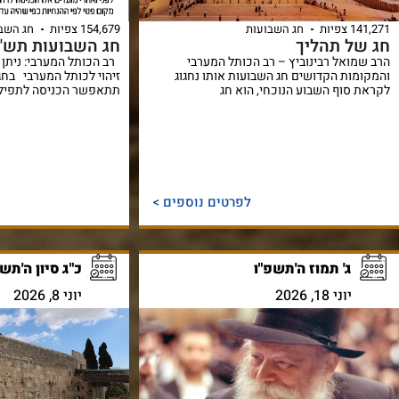
141,271 צפיות
חג השבועות
154,679 צפיות
חג השב
חג של תהליך
חג השבועות תש"פ
הרב שמואל רבינוביץ – רב הכותל המערבי
רב הכותל המערבי: ניתן 
והמקומות הקדושים חג השבועות אותו נחגוג
זיהוי לכותל המערבי בח
לקראת סוף השבוע הנוכחי, הוא חג
תתאפשר הכניסה לתפיל
לפרטים נוספים >
ג' תמוז ה'תשפ"ו
כ"ג סיון ה'תש
יוני 18, 2026
יוני 8, 2026