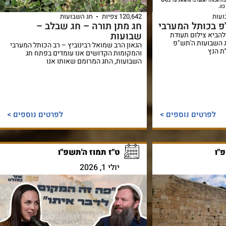
ועות
120,642 צפיות
חג השבועות
 בכותל המערבי
חג מתן תורה – חג שבלב –
שבועות
להביא צילום תעודת
ג השבועות ה'תש"פ
הגאון הרב שמואל רבינוביץ – רב הכותל המערבי
ת הנץ
והמקומות הקדושים אנו עומדים בפתח חג
השבועות, החג המרומם שאותו אנו
לפרטים נוספים >
לפרטים נוספים >
פ"ו
ט"ז תמוז ה'תשפ"ו
יולי 1, 2026