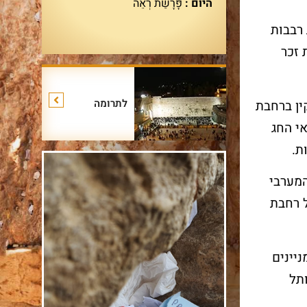
היום :
פָּרָשַׁת רְאֵה
רבבות
 זכר
לתרומה
ין ברחבת
י החג
ת.
המערבי
 רחבת
יינים
תל