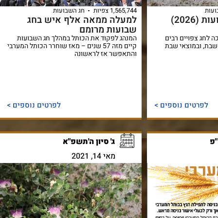
ועות
1,565,744 צפיות
חג השבועות
היערכות לחג שבועות (2026)
למעלה ממאה אלף איש בחג
שבועות מרומם
 לחג צפויים רבים
המנהג לפקוד את הכותל במהלך חג השבועות
שבת, ובמוצאי שבת
קיים מזה 57 שנים – מאז שוחרר הכותל המערבי
והתאפשר אז לראשונה
לפרטים נוספים >
לפרטים נוספים >
"פ
ג' סיון ה'תשפ"א
מאי 14, 2021