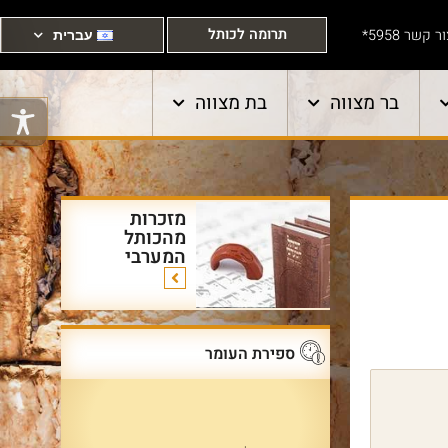
תרומה לכותל
ר קשר 5958*
עברית
בר מצווה
בת מצווה
מזכרות
מהכותל
המערבי
ספירת העומר