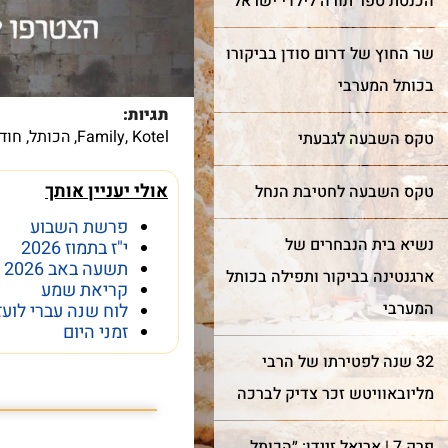
הכנסת ספר תורה לילדי ישראל
שר החוץ של דרום סודן בביקורו
עוד על שער השמיים >
בכותל המערבי
עוד על בר מצווה >
תגיות:
Kotel
,
Family
,
הכותל
,
חוד
טקס השבעה לגבעתי
אולי יעניין אותך
טקס השבעה לחטיבת הנחל
פרשת השבוע
נשיא בית הנבחרים של
י"ז בתמוז 2026
תשעה באב 2026
ארגנטינה בביקור ותפילה בכותל
קריאת שמע
המערבי
לוח שנה עברי לועז
זמני היום
32 שנה לפטירתו של הרבי
מה מסתתר מתחת לכ
מליובאוויטש זכר צדיק לברכה
פרק 7 | אריאל זיידן: ״הכותל