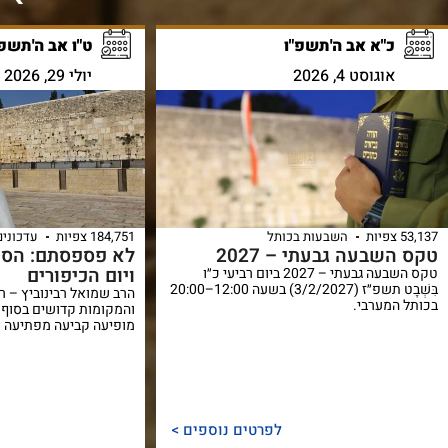
כ"א אב ה'תשפ"ו
ט"ו אב ה'תשפ"
אוגוסט 4, 2026
יולי 29, 2026
53,137 צפיות
השבעות בכותל
184,751 צפיות
עדכונים
טקס השבעה גבעתי – 2027
לא פספסתם: הסוד
ויום הכיפורים
טקס השבעה גבעתי – 2027 ביום רביעי כ״ו
בִּשְׁבָט תשפ״ז (3/2/2027) בשעה 12:00–20:00
הרב שמואל רבינוביץ – ר
בכותל המערבי.
והמקומות קדושים בסוף 
מופיעה קביעה מפתיעה ש
לפרטים נוספים >