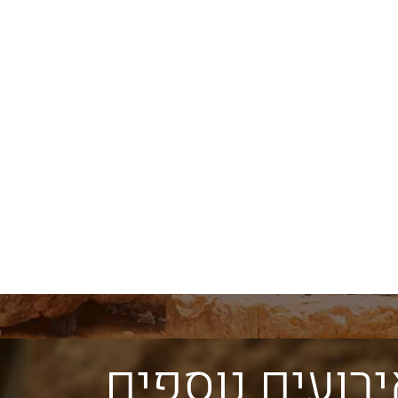
אבני הכותל הגלויות מספרות את
צורת הבניה המדורג
תולדותיו של הכותל מאז
הכותל מלמדת אות
ת
החורבן. האבנים ההרודיאניות
הר הבית לא היו זק
המקוריות נבדלות מהאחרות
אלא משופעות מעט.
במידותיהן ובאופן סיתותן
להבחין בתופעה זו 
הייחודי עם שתי מערכות
מרחוק על כותלי הר
שוליים.
רועים נוספים