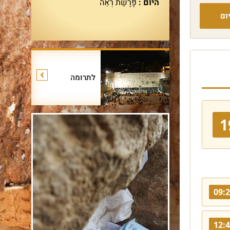
היום :
פָּרָשַׁת רְאֵה
ום
לתרומה
1
09:
12: