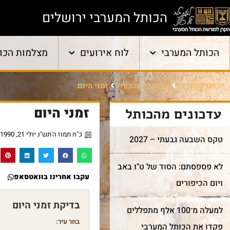
הכותל המערבי ירושלים
הכותל המערבי
לוח אירועים
מצלמות הכו
הכותל המערבי
עדכונים מהכותל
זמני היום
זמני היום
עדכונים מהכותל
כ"ח תמוז ה'תש"נ יולי 21, 1990
טקס השבעה גבעתי – 2027
לא פספסתם: הסוד של ט"ו באב
עקבו אחרינו בוואטסאפ
ויום הכיפורים
למעלה מ־100 אלף מתפללים
בחר עיר:
פקדו את הכותל המערבי