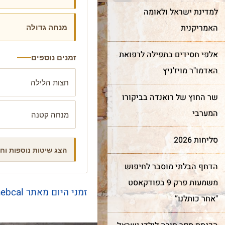
למדינת ישראל ולאומה
מנחה גדולה
האמריקנית
אלפי חסידים בתפילה לרפואת
זמנים נוספים
האדמו"ר מויז'ניץ
חצות הלילה
שר החוץ של רואנדה בביקורו
המערבי
מנחה קטנה
חדש!
מייצג
ר מצווה
סליחות 2026
שער השמיים
כותל
הצג שיטות נוספות וח
הדחף הבלתי מוסבר לחיפוש
מה מביא אנשים ונשים מכל
רן למורשת הכותל המערבי
משמעות פרק 9 בפודקאסט
קצוות תבל להתרפק על
מינה אתכם לחגוג בר מצווה
זמני היום מאתר hebcal
"אחר כותלנו”
האבנים העתיקות?
ותל בטקס מרגש ובאווירה
וחדת של אחדות וקדושה.