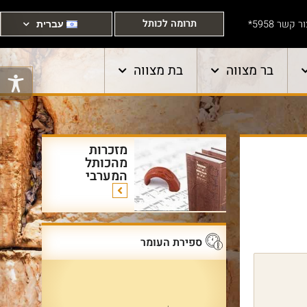
תרומה לכותל
ר קשר 5958*
עברית
בר מצווה
בת מצווה
מזכרות
מהכותל
המערבי
ספירת העומר