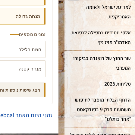
למדינת ישראל ולאומה
מנחה גדולה
האמריקנית
אלפי חסידים בתפילה לרפואת
זמנים נוספים
האדמו"ר מויז'ניץ
חצות הלילה
שר החוץ של רואנדה בביקורו
המערבי
מנחה קטנה
חדש!
מייצג
ר מצווה
שער השמיים
כותל
סליחות 2026
הצג שיטות נוספות וח
הדחף הבלתי מוסבר לחיפוש
מה מביא אנשים ונשים מכל
רן למורשת הכותל המערבי
משמעות פרק 9 בפודקאסט
קצוות תבל להתרפק על
מינה אתכם לחגוג בר מצווה
זמני היום מאתר hebcal
האבנים העתיקות?
ותל בטקס מרגש ובאווירה
"אחר כותלנו”
וחדת של אחדות וקדושה.