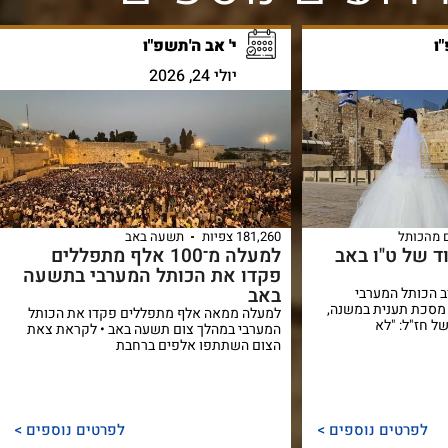
ו
י' אב ה'תשפ"ו
יולי 24, 2026
 מהכותל
181,260 צפיות
תשעה באב
 של ט"ו באב
למעלה מ־100 אלף מתפללים
פקדו את הכותל המערבי בתשעה
באב
ב הכותל המערבי
מסכת תענית במשנה,
למעלה ממאה אלף מתפללים פקדו את הכותל
ל חז"ל: "לא
המערבי במהלך צום תשעה באב • לקראת צאת
הצום השתתפו אלפים ברחבת
לפרטים נוספים >
לפרטים נוספים >