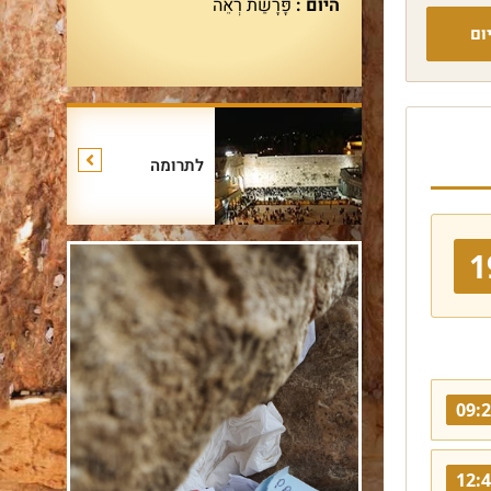
היום :
פָּרָשַׁת רְאֵה
ום
לתרומה
1
09:
12: