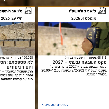
כ"א אב ה'תשפ"ו
ט"ו אב ה'תשפ"
אוגוסט 4, 2026
יולי 29, 2026
68,113 צפיות
השבעות בכותל
190,058 צפיות
עדכונים
טקס השבעה גבעתי – 2027
לא פספסתם: הסוד
ויום הכיפורים
טקס השבעה גבעתי – 2027 ביום רביעי כ״ו
בִּשְׁבָט תשפ״ז (3/2/2027) בשעה 12:00–20:00
הרב שמואל רבינוביץ – ר
בכותל המערבי.
והמקומות קדושים בסוף 
מופיעה קביעה מפתיעה ש
לפרטים נוספים >