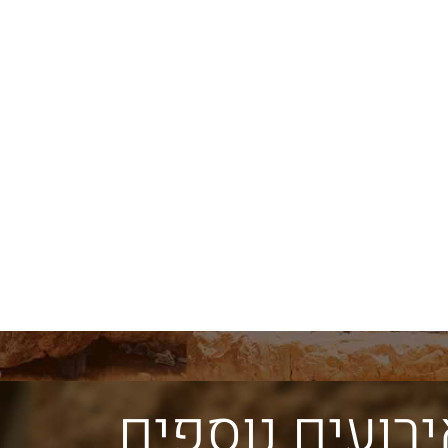
אבני הכותל הגלויות מספרות את
צורת הבניה המדורג
תולדותיו של הכותל מאז
הכותל מלמדת אות
ת
החורבן. האבנים ההרודיאניות
הר הבית לא היו זק
המקוריות נבדלות מהאחרות
אלא משופעות מעט.
במידותיהן ובאופן סיתותן
להבחין בתופעה זו 
הייחודי עם שתי מערכות
מרחוק על כותלי הר
שוליים.
רועים נוספים