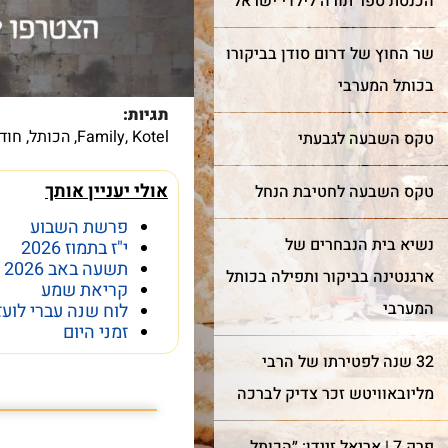
הכנסת ספר תורה לילדי ישראל
עוד על שער השמיים >
שר החוץ של דרום סודן בביקורו
עוד על בר מצווה >
בכותל המערבי
תגיות:
Kotel
,
Family
,
הכותל
,
חוד
טקס השבעה לגבעתי
אולי יעניין אותך
טקס השבעה לחטיבת הנחל
פרשת השבוע
נשיא בית הנבחרים של
י"ז בתמוז 2026
תשעה באב 2026
ארגנטינה בביקור ותפילה בכותל
קריאת שמע
המערבי
לוח שנה עברי לועז
זמני היום
32 שנה לפטירתו של הרבי
פרשת השבוע פרשת
מליובאוויטש זכר צדיק לברכה
פרק 7 | אריאל זיידן: ״הכותל