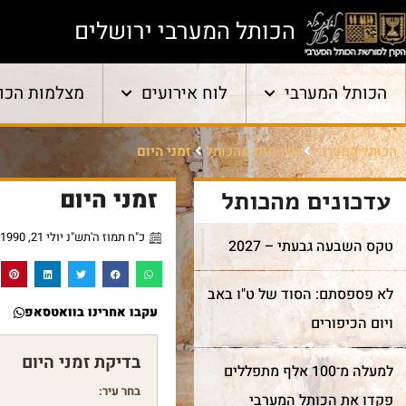
הכותל המערבי ירושלים
הכותל המערבי
לוח אירועים
מצלמות הכו
הכותל המערבי
עדכונים מהכותל
זמני היום
זמני היום
עדכונים מהכותל
כ"ח תמוז ה'תש"נ יולי 21, 1990
טקס השבעה גבעתי – 2027
לא פספסתם: הסוד של ט"ו באב
עקבו אחרינו בוואטסאפ
ויום הכיפורים
למעלה מ־100 אלף מתפללים
בחר עיר:
פקדו את הכותל המערבי