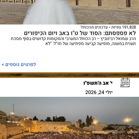
191,828 צפיות
עדכונים מהכותל
לא פספסתם: הסוד של ט"ו באב ויום הכיפורים
הרב שמואל רבינוביץ – רב הכותל המערבי והמקומות קדושים בסוף מסכת
תענית במשנה, מופיעה קביעה מפתיעה של חז"ל: "לא
לפרטים נוספים >
י' אב ה'תשפ"ו
יולי 24, 2026