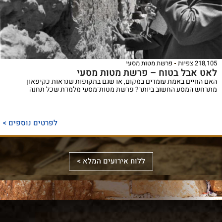
218,105 צפיות
פרשת מטות מסעי
לאט אבל בטוח – פרשת מטות מסעי
האם החיים באמת עומדים במקום, או שגם בתקופות שנראות כקיפאון
מתרחש המסע החשוב ביותר? פרשת מטות־מסעי מלמדת שכל תחנה
ספר
ייחודי
לפרטים נוספים >
המכנס,
לראשונה,
ספר
את
אלבומי
ללוח אירועים המלא >
מכלול
באמצעות
מפואר
הדינים
תמונות
המשחזר
והמנהגים
וציורים
את
למקורותיהם,
ייחודיים,
מראה