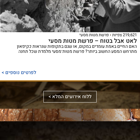
219,621 צפיות
פרשת מטות מסעי
לאט אבל בטוח – פרשת מטות מסעי
האם החיים באמת עומדים במקום, או שגם בתקופות שנראות כקיפאון
מתרחש המסע החשוב ביותר? פרשת מטות־מסעי מלמדת שכל תחנה
ספר
ייחודי
לפרטים נוספים >
המכנס,
לראשונה,
ספר
את
אלבומי
ללוח אירועים המלא >
מכלול
באמצעות
מפואר
הדינים
תמונות
המשחזר
והמנהגים
וציורים
את
למקורותיהם,
ייחודיים,
מראה
הקשורים
ממחיש
המקדש
סידור