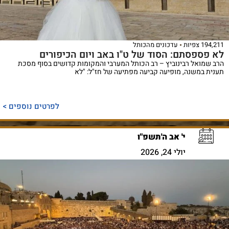
194,211 צפיות
עדכונים מהכותל
לא פספסתם: הסוד של ט"ו באב ויום הכיפורים
הרב שמואל רבינוביץ – רב הכותל המערבי והמקומות קדושים בסוף מסכת
תענית במשנה, מופיעה קביעה מפתיעה של חז"ל: "לא
לפרטים נוספים >
י' אב ה'תשפ"ו
יולי 24, 2026