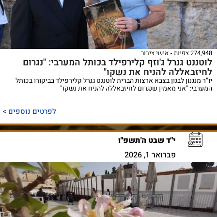
274,948 צפיות
אישי ציבור
לוטננט גנרל ג'וזף קלירפילד בכותל המערבי: "נגרום
לחיזבאללה להניח את נשקו"
יו"ר מנגנון לבנון בצבא ארצות הברית לוטננט גנרל קלירפילד בביקורו בכותל
המערבי: "אני מאמין שנגרום לחיזבאללה להניח את נשקו"
לפרטים נוספים >
י"ד שבט ה'תשפ"ו
פברואר 1, 2026