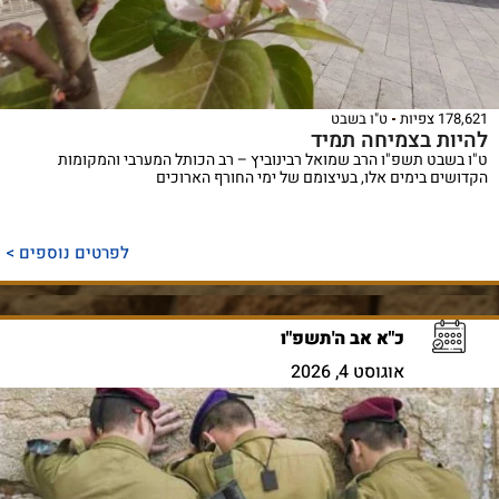
178,621 צפיות
ט"ו בשבט
להיות בצמיחה תמיד
ט"ו בשבט תשפ"ו הרב שמואל רבינוביץ – רב הכותל המערבי והמקומות
הקדושים בימים אלו, בעיצומם של ימי החורף הארוכים
לפרטים נוספים >
כ"א אב ה'תשפ"ו
אוגוסט 4, 2026