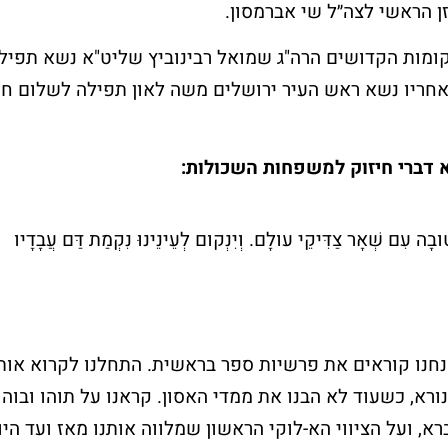
ן הראשי לצה״ל שי אברמסון.
קומות הקדושים הרה"ג שמואל רבינוביץ שליט"א נשא תפי
להרשמה ללא עלות >
אחריו נשא ראש העיר ירושלים משה לאון תפילה לשלום חיי
שלח עכשיו
 דברי חיזוק למשפחות השכולות:
בָה עִם שְׁאָר צַדִּיקֵי עולָם. וְיִנְקום לְעֵינֵינוּ נִקְמַת דַּם עֲבָדָיו
נו קוראים את פרשיות ספר בראשית. התחלנו לקרוא אות
רא, כשעוד לא הבנו את ממדי האסון. קראנו על תוהו ובוהו
א, ועל הציווי הא-לוקי הראשון שמלווה אותנו מאז ועד היו