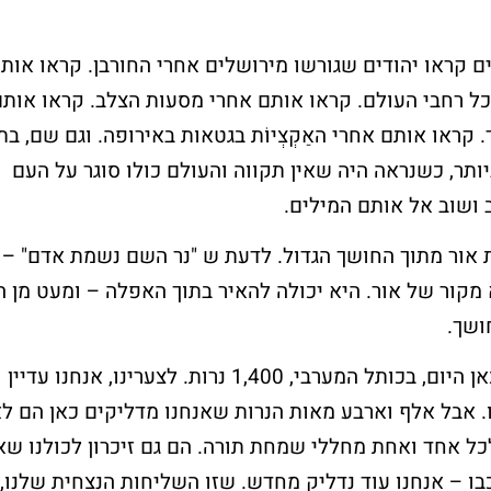
 קראו יהודים שגורשו מירושלים אחרי החורבן. קראו אות
כל רחבי העולם.
קראו אותם אחרי מסעות הצלב.
קראו אותם
.
קראו אותם אחרי האַקְצְיוֹת בגטאות באירופה.
וגם שם, בת
ותר, כשנראה היה שאין תקווה והעולם כולו סוגר על העם
 ושוב אל אותם המילים.
ת אור מתוך החושך הגדול.
לדעת ש "נר השם נשמת אדם" –
מקור של אור
.
היא יכולה להאיר בתוך האפלה
–
ומעט מן ה
ושך.
ן היום
, בכותל המערבי,
1,400 נרות.
לצערינו
,
אנחנו עדיין
. אבל אלף וארבע מאות הנרות שאנחנו מדליקים כאן הם ל
כל אחד ואחת מ
חללי שמחת תורה. הם גם זיכרון ל
כולנו שא
בו
–
אנחנו עוד נדליק מחדש. שזו השליחות הנצחית שלנו,