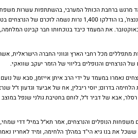
מד מרגש ברחבת הכותל המערבי, בהשתתפות עשרות משפח
שכולות ועמותת 'ביחד ננצח', בו הודלקו 1,400 נרות נשמה לזכרם של הנ
ג שמחת תורה, ה-7 באוקטובר. את המעמד כיבד בנוכחותו חבר קבינט המלחמה
 מתפללים מכל רחבי הארץ וגווני החברה הישראלית, אשר 
של הנרצחים והנופלים בליווי של הזמר יעקב שוואקי.
חלאקה בכותל
שלח פת
חים נאמרו במעמד על ידי הרב איתן אייזמן, סבא של נועם 
המערבי
לכותל
הלחימה בדרום; יוסי ריבלין, אח של אביעד וגדעון ז״ל שנרצ
סלר, אבא של דביר ז״ל, לוחם בחטיבת גולני שנפל במוצב ב
את הטקס יערוך מדריך מקצועי
רוצים לשים פתק 
אשר יפגוש את המשפחה
באפשרותכם להגי
בשערי הכותל
אישי?
שפחות הנופלים והנרצחים, אמר תא״ל במיל׳ דדי שמחי, 
וילווה אתכם במהלך הארוע.
שכל את בנו גיא הי"ד במהלך הלחימה, ומיד לאחריו נאמר
אנחנו כאן לסייע