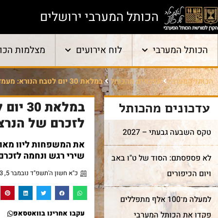
הכותל המערבי ירושלים
הכותל המערבי
לוח אירועים
מצלמות הכו
הכותל המערבי
עדכונים מהכותל
במלאת 30 יום לטבח הנורא: מעמד הדלקת 1,400 נרות נשמה לזכרם של הנרצחים
עדכונים מהכותל
לזכרם של הנרצ
טקס השבעה גבעתי – 2027
את המשפחות ליוו מאות
שירי רגש ונחמה לזכרם 
לא פספסתם: הסוד של ט"ו באב
ויום הכיפורים
כ"א חשון ה'תשפ"ד נובמבר 5, 2023
למעלה מ־100 אלף מתפללים
עקבו אחרינו בוואטסאפ
פקדו את הכותל המערבי