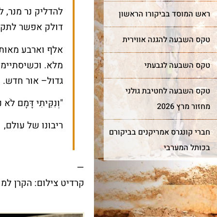
להדליק נר מנר, 
ראש המוסד בביקורו הראשון
דולק אפשר לתקן
טקס השבעה להגנה אווירית
אלף וארבע מאות 
מלא. וכשיסתיימו 
אבני הכותל הגלויות מספרות 
טקס השבעה לגבעתי
תולדותיו של הכותל מאז
גדול
–
אור חדש.
החורבן. האבנים ההרודיאניות
טקס השבעה לחטיבת גולני
המקוריות נבדלות מהאחרות
במידותיהן ובאופן סיתותן
"
וְנִקֵּיתִי
דָּמָם לֹא
נ
מחזור מרץ 2026
הייחודי עם שתי מערכות
שוליים.
ריבונו של עולם, "
חברי קונגרס אמריקנים בביקורם
בכותל המערבי
—
קרדיט צילום: הקרן למ