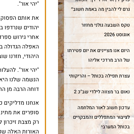
"יהי אור".
גרם לי להבין מה באמת חשוב״
את אותם הפסוקים
טקס השבעה גולני מחזור
יהודים שנרדפו ב
אוגוסט 2026
אחרי גירוש ספרד
האפלה הגדולה בי
היום אנו מציינים את יום פטירתו
היהודי,
חזרנו שוב
של הרב מרדכי אליהו
"יהי אור". להעלו
עצרת תפילה בכותל – והריקותי
הנשמה שלנו היא 
דוחה הרבה מן הח
נאום בר מצווה לילדי שב"כ 2
אנחנו מדליקים כא
עדכון חשוב לאור המלחמה
סופרים את מתינו
לציבור המתפללים והמבקרים
רק
מצבת
זיכרון ל
בכותל המערבי
האורות האלה שכ