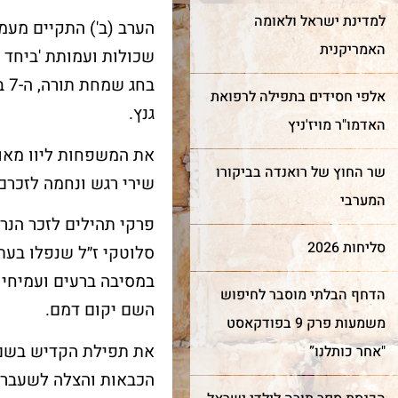
למדינת ישראל ולאומה
הערב (ב') התקיים מע
האמריקנית
בח
אלפי חסידים בתפילה לרפואת
גנץ.
האדמו"ר מויז'ניץ
את המשפחות ליוו מאות
שר החוץ של רואנדה בביקורו
שירי רגש ונחמה לזכרם 
המערבי
ר מצווה
חדש!
מייצג
פרקי תהילים לזכר הנרצ
כותל
שער השמיים
סליחות 2026
סלוטקי ז״ל שנפלו בעת 
במסיבה ברעים ועמיחי ר
הדחף הבלתי מוסבר לחיפוש
רן למורשת הכותל המערבי
מה מביא אנשים ונשים מכל
השם יקום דמם.
מינה אתכם לחגוג בר מצווה
קצוות תבל להתרפק על
משמעות פרק 9 בפודקאסט
ותל בטקס מרגש ובאווירה
האבנים העתיקות?
את תפילת הקדיש בשם מ
"אחר כותלנו”
וחדת של אחדות וקדושה.
הכבאות והצלה לשעבר ש