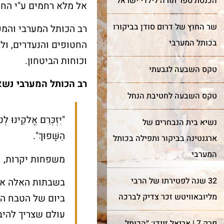
הכנסת ספר תורה לילדי ישראל
אל מלא רחמים ע"י החז
עוד על שער השמיים >
שר החוץ של דרום סודן בביקורו
רב הכותל המערבי והמ
עוד על בר מצווה >
בכותל המערבי
החטופים והנעדרים, ול
וכוחות הביטחון.
טקס השבעה לגבעתי
רב הכותל המערבי נשא
טקס השבעה לחטיבת הנחל
"
יִזְכְּרֵם
אֱלקֵינוּ לְטו
נשיא בית הנבחרים של
הַשָּׁפוּךְ".
ארגנטינה בביקור ותפילה בכותל
המערבי
משפחות יקרות
,
32 שנה לפטירתו של הרבי
בשבתות האלה אנח
מליובאוויטש זכר צדיק לברכה
ביום של הטבח הנו
עולם שצריך להיבר
פרק 7 | אריאל זיידן: ״הכותל