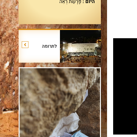
היום :
פָּרָשַׁת רְאֵה
לתרומה