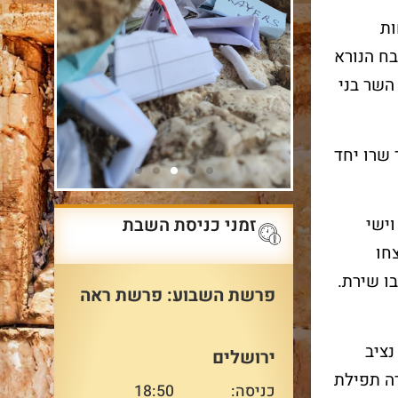
ות
רצחים בטבח הנורא
, השר בני
שרו יחד
ק
שרשרת
בר 
זמני כניסת השבת
וישי
הדורות
בכו
חו
ו שירת.
פרשת השבוע: פרשת ראה
בכותל ואין
הביקור במיצג מחבר אותנו
הקרן 
ע באופן
למסע הארוך שעבר העם
מזמינה
היהודי ולדורות העבר המרכיבים
בכותל
נציב
ירושלים
יחד שרשרת אחת ארוכה
מיוחד
ה תפילת
ומרגשת העוברת ממשפחה
כניסה:
18:50