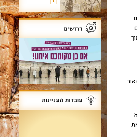
ם
דרושים
וך
אור
עובדות מעניינות
א
ת