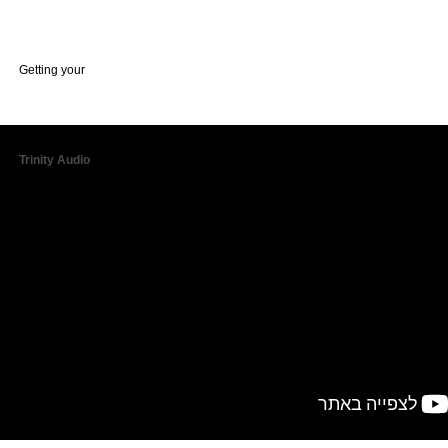
Getting your
Trinity Audio
player ready...