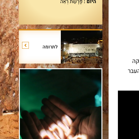
היום :
פָּרָשַׁת רְאֵה
לתרומה
קה
ל העבר