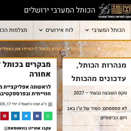
הכותל המערבי ירושלים
הכותל המערבי
לוח אירועים
מצלמות הכו
הכותל המערבי
מנהרות הכותל
מבקרים בכותל ?! הורידו את האפליקציה וחיזרו 0
מנהרות הכותל
,
אחורה
עדכונים מהכותל
לראשונה אפליקציית מצ
טקס השבעה גבעתי – 2027
חווייתית ובפרספקטיבה היסט
כ"א תמוז ה'תשפ"ה יולי 17, 2025
לא פספסתם: הסוד של ט"ו באב
ויום הכיפורים
עקבו אחרינו בוואטסאפ