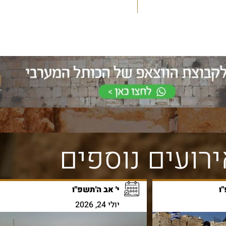
רועים נוספים
ו
י' אב ה'תשפ"ו
יולי 24, 2026