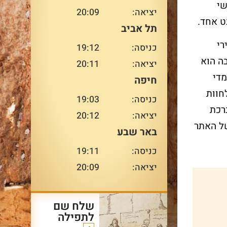
למשפחה ומדור לדור – בדיוק
שי
יציאה:
20:09
במקום המשמעותי ביותר
ט אחד.
עבורו.
תל אביב
עו
רי
כניסה:
19:12
ה הוא
יציאה:
20:11
מדי
חיפה
עוד על שרשרת הדורות
>
חוות
כניסה:
19:03
רכת
יציאה:
20:12
של האתר
באר שבע
כניסה:
19:11
יציאה:
20:09
שלח שם
לתפילה