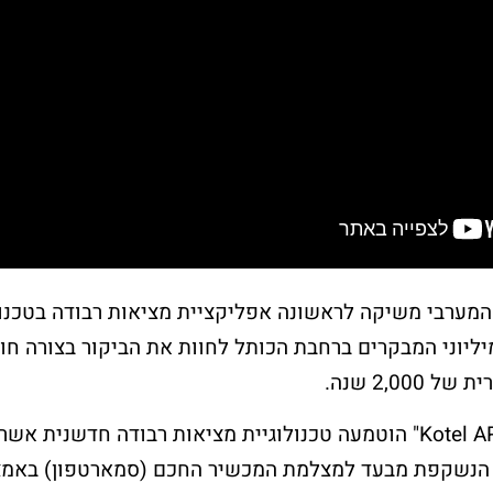
חלאקה בכותל
שלח פת
המערבי
לכותל
מערבי משיקה לראשונה אפליקציית מציאות רבודה בטכנול
ליוני המבקרים ברחבת הכותל לחוות את הביקור בצורה חוו
את הטקס יערוך מדריך מקצועי
רוצים לשים פתק 
2,00 שנה.
אשר יפגוש את המשפחה
באפשרותכם להגי
בשערי הכותל
אישי?
באפליקציה ששמה "Kotel AR" הוטמעה טכנולוגיית מציאות רבודה חדשנית 
וילווה אתכם במהלך הארוע.
הנשקפת מבעד למצלמת המכשיר החכם (סמארטפון) באמצ
אנחנו כאן לסייע