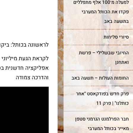
למעלה מ־100 אלף מתפללים
פקדו את הכותל המערבי
בתשעה באב
סיורי סליחות
לראשונה בכותל: ביקור בן 2,000 שנה במציא
החיובי שבשלילי – פרשת
לקראת הגעת מיליוני 
ואתחנן
והדרכה צמודה
החומות העולות – תשעה באב
פרק חדש בפודקאסט "אחר
כותלנו" | פרק 11
חבר הפרלמנט הגרמני סטפן
מאייר בכותל המערבי