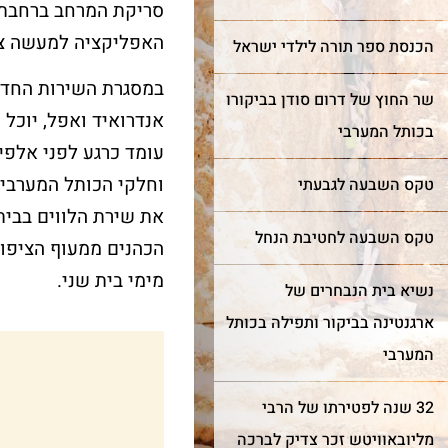
סריקת המרחב ברחבת ה
האפליקציה למעשה צופ
עוד על שער השמיים >
הכנסת ספר תורה לילדי ישראל
עוד על בר מצווה >
במסגרת השירות החדש,
שר החוץ של דרום סודן בביקורו
אנדרואיד ואפל, יוכל
בכותל המערבי
עומד כרגע לפני אלפי
וחלקי הכותל המערבי,
טקס השבעה לגבעתי
את שירת הלווים בבית
טקס השבעה לחטיבת הנחל
הכהנים ממעוף הציפור 
מימי בית שני.
נשיא בית הנבחרים של
ארגנטינה בביקור ותפילה בכותל
המערבי
32 שנה לפטירתו של הרבי
מליובאוויטש זכר צדיק לברכה