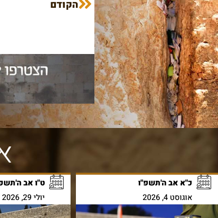
הקודם
אי
כ"א אב ה'תשפ"ו
ט"ו אב ה'תשפ"
אוגוסט 4, 2026
יולי 29, 2026