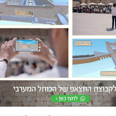
את
צורת הבניה המדורגת של אבני
אבני הכותל הגלוי
הכותל מלמדת אותנו שחומות
תולדותיו של הכות
הר הבית לא היו זקופות ואנכיות
החורבן. האבנים הה
אלא משופעות מעט. ניתן
המקוריות נבדלות 
להבחין בתופעה זו בצפייה
במידותיהן ובאופן 
מרחוק על כותלי הר הבית.
הייחודי עם שתי מ
שוליים.