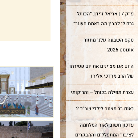
פרק 7 | אריאל זיידן: ״הכותל
גרם לי להבין מה באמת חשוב״
טקס השבעה גולני מחזור
אוגוסט 2026
היום אנו מציינים את יום פטירתו
של הרב מרדכי אליהו
עצרת תפילה בכותל – והריקותי
נאום בר מצווה לילדי שב"כ 2
עדכון חשוב לאור המלחמה
לציבור המתפללים והמבקרים