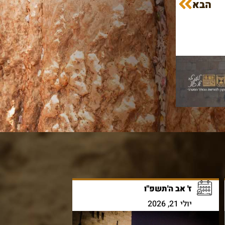
הבא
ז' אב ה'תשפ"ו
יולי 21, 2026