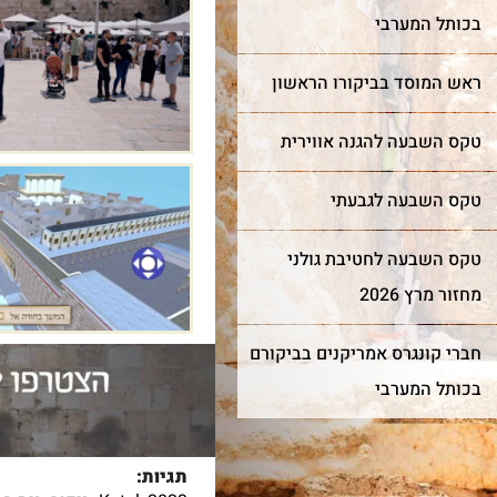
בכותל המערבי
ראש המוסד בביקורו הראשון
טקס השבעה להגנה אווירית
אבני הכותל הגלויות מספרות 
תולדותיו של הכותל מאז
החורבן. האבנים ההרודיאניות
טקס השבעה לגבעתי
המקוריות נבדלות מהאחרות
במידותיהן ובאופן סיתותן
הייחודי עם שתי מערכות
טקס השבעה לחטיבת גולני
שוליים.
מחזור מרץ 2026
חברי קונגרס אמריקנים בביקורם
בכותל המערבי
תגיות: