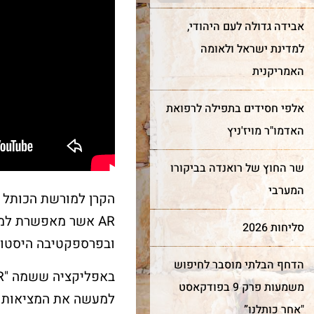
אבידה גדולה לעם היהודי,
למדינת ישראל ולאומה
האמריקנית
אלפי חסידים בתפילה לרפואת
האדמו"ר מויז'ניץ
ר מצווה
חדש!
מייצג
שר החוץ של רואנדה בביקורו
המערבי
כותל
שער השמיים
הקרן למורשת הכותל ה
AR אשר מאפשרת למי
סליחות 2026
רן למורשת הכותל המערבי
מה מביא אנשים ונשים מכל
ובפרספקטיבה היסטורית של 0
מינה אתכם לחגוג בר מצווה
קצוות תבל להתרפק על
הדחף הבלתי מוסבר לחיפוש
ותל בטקס מרגש ובאווירה
האבנים העתיקות?
וחדת של אחדות וקדושה.
משמעות פרק 9 בפודקאסט
למעשה את המציאות 
"אחר כותלנו”