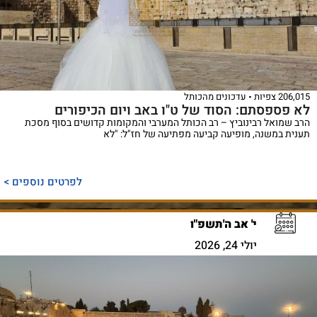
206,015 צפיות
עדכונים מהכותל
לא פספסתם: הסוד של ט"ו באב ויום הכיפורים
הרב שמואל רבינוביץ – רב הכותל המערבי והמקומות קדושים בסוף מסכת
תענית במשנה, מופיעה קביעה מפתיעה של חז"ל: "לא
לפרטים נוספים >
י' אב ה'תשפ"ו
יולי 24, 2026