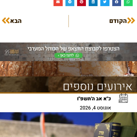
הקודם
הבא
אירועים נוספים
כ"א אב ה'תשפ"ו
אוגוסט 4, 2026