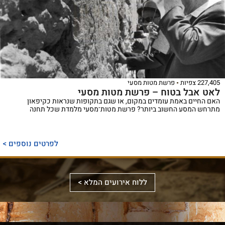
227,405 צפיות
פרשת מטות מסעי
לאט אבל בטוח – פרשת מטות מסעי
האם החיים באמת עומדים במקום, או שגם בתקופות שנראות כקיפאון
מתרחש המסע החשוב ביותר? פרשת מטות־מסעי מלמדת שכל תחנה
ספר
ייחודי
לפרטים נוספים >
המכנס,
לראשונה,
ספר
את
אלבומי
ללוח אירועים המלא >
מכלול
באמצעות
מפואר
הדינים
תמונות
המשחזר
והמנהגים
וציורים
את