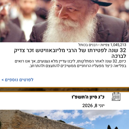
1,045,213 צפיות
רבנים בכותל
32 שנה לפטירתו של הרבי מליובאוויטש זכר צדיק
לברכה
כיום, 32 שנה לאחר הסתלקותו, ליבנו עדיין מלא געגועים, אך אנו רואים
בפליאה כיצד מפעליו הרוחניים ממשיכים להתעצם ולהתרחב.
לפרטים נוספים >
כ"ג סיון ה'תשפ"ו
יוני 8, 2026