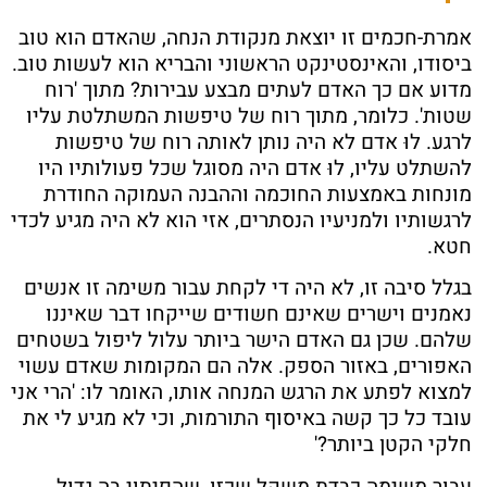
אמרת-חכמים זו יוצאת מנקודת הנחה, שהאדם הוא טוב
ביסודו, והאינסטינקט הראשוני והבריא הוא לעשות טוב.
מדוע אם כך האדם לעתים מבצע עבירות? מתוך 'רוח
שטות'. כלומר, מתוך רוח של טיפשות המשתלטת עליו
לרגע. לוּ אדם לא היה נותן לאותה רוח של טיפשות
להשתלט עליו, לוּ אדם היה מסוגל שכל פעולותיו היו
מונחות באמצעות החוכמה וההבנה העמוקה החודרת
לרגשותיו ולמניעיו הנסתרים, אזי הוא לא היה מגיע לכדי
חטא.
בגלל סיבה זו, לא היה די לקחת עבור משימה זו אנשים
נאמנים וישרים שאינם חשודים שייקחו דבר שאיננו
שלהם. שכן גם האדם הישר ביותר עלול ליפול בשטחים
האפורים, באזור הספק. אלה הם המקומות שאדם עשוי
למצוא לפתע את הרגש המנחה אותו, האומר לו: 'הרי אני
עובד כל כך קשה באיסוף התורמות, וכי לא מגיע לי את
חלקי הקטן ביותר?'
עבור משימה כבדת משקל שכזו, שהפיתוי בה גדול,