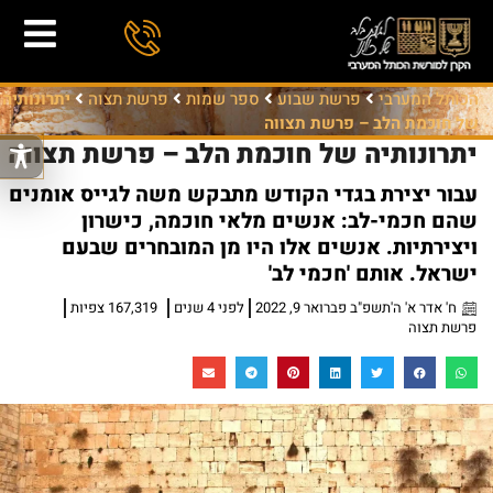
הכותל המערבי
פרשת שבוע
ספר שמות
פרשת תצוה
יתרונותיה
של חוכמת הלב – פרשת תצווה
יתרונותיה של חוכמת הלב – פרשת תצווה
עבור יצירת בגדי הקודש מתבקש משה לגייס אומנים
שהם חכמי-לב: אנשים מלאי חוכמה, כישרון
ויצירתיות. אנשים אלו היו מן המובחרים שבעם
ישראל. אותם 'חכמי לב'
ח' אדר א' ה'תשפ"ב פברואר 9, 2022
לפני 4 שנים
167,319 צפיות
פרשת תצוה