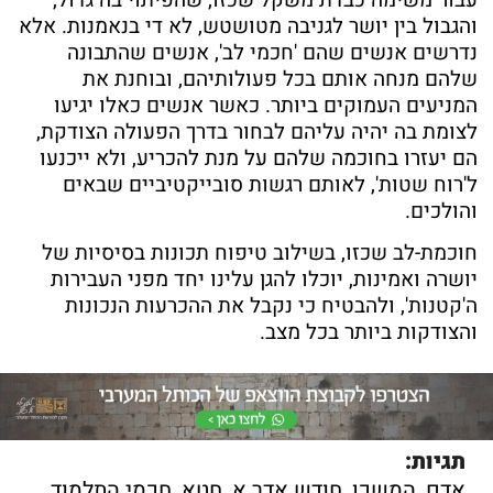
והגבול בין יושר לגניבה מטושטש, לא די בנאמנות. אלא
נדרשים אנשים שהם 'חכמי לב', אנשים שהתבונה
שלהם מנחה אותם בכל פעולותיהם, ובוחנת את
המניעים העמוקים ביותר. כאשר אנשים כאלו יגיעו
לצומת בה יהיה עליהם לבחור בדרך הפעולה הצודקת,
הם יעזרו בחוכמה שלהם על מנת להכריע, ולא ייכנעו
ל'רוח שטות', לאותם רגשות סובייקטיביים שבאים
והולכים.
חוכמת-לב שכזו, בשילוב טיפוח תכונות בסיסיות של
יושרה ואמינות, יוכלו להגן עלינו יחד מפני העבירות
ה'קטנות', ולהבטיח כי נקבל את ההכרעות הנכונות
והצודקות ביותר בכל מצב.
תגיות:
אדם
,
המשכן
,
חודש אדר א
,
חטא
,
חכמי התלמוד
,