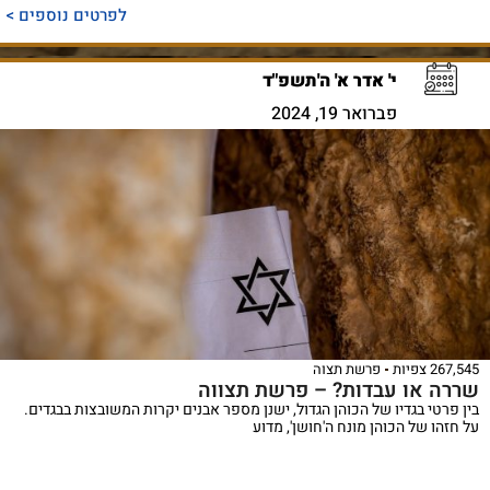
לפרטים נוספים >
י' אדר א' ה'תשפ"ד
פברואר 19, 2024
267,545 צפיות
פרשת תצוה
שררה או עבדות? – פרשת תצווה
בין פרטי בגדיו של הכוהן הגדול, ישנן מספר אבנים יקרות המשובצות בבגדים.
על חזהו של הכוהן מונח ה'חושן', מדוע