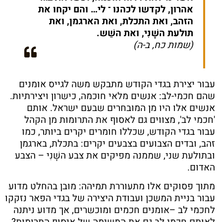
אהרון, לקדשו לכהנו ־ לי… והם יקחו את
הזהב, ואת התכלת, ואת הארגמן, ואת
תולעת השָׁנִי, ואת השֵׁש.
(שמות כח, ב-ה)
עבור יצירת בגדי הקודש מתבקש משה לגייס אומנים
שהם חכמי-לב: אנשים מלאי חוכמה, כישרון ויצירתיות.
אנשים אלו היו מן המובחרים שבעם ישראל. אותם
'חכמי לב', מצווים גם לאסוף את התרומות מן הקהל
עבור בגדי הקודש, שכללו חומרים יקרים ביותר, כמו
זהב, ובדים הצבועים בצבעים יקרים: בתכלת, בארגמן
ובתולעת שני, שממנה מפיקים את צבע השָׁנִי – הצבע
האדום.
מתוך פסוקים אלו מתעוררת תמיהה: מובן בהחלט מדוע
עבור בניית המשכן ועבודת היצירה של בגדי הפאר נזקקו
לחכמי לב –אומנים חכמים ומוכשרים, אך מדוע ניתנה
לאותם חכמי לב גם את המשימה של איסוף התרומות?