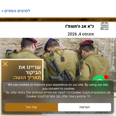
לפרטים נוספים >
כ"א אב ה'תשפ"ו
אוגוסט 4, 2026
שריינו את
הביקור
תאריך הגעה:
סוג פעילות:
32,178 צפיות
פרשת ראה
הבחירה לבחור – פרשת ראה
פרשת "ראה" מזכירה כי בכל יום ניצבת בפני האדם הבחירה בין ברכה לקללה.
במאמר זה מסביר הרב שמואל רבינוביץ
חדשות
שידור חי
דרכי הגעה
עוד