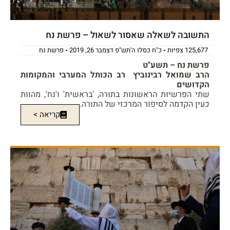
התשובה לשאלה שאסור לשאול – פרשת נח
125,677 צפיות
כ"ח כסלו ה'תש"פ דצמבר 26, 2019
פרשת נח
פרשת נח – תשע"ט
הרב שמואל רבינוביץ רב הכותל המערבי והמקומות
הקדושים
שתי הפרשיות הראשונות בתורה, 'בראשית' ו'נח', מהוות
כעין הקדמה לסיפור המרכזי של התורה.
קריאה >