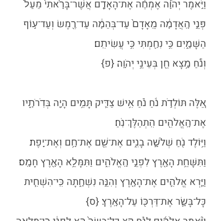
וַיֹּ֣אמֶר יְהֹוָ֗ה אֶמְחֶ֨ה אֶת־הָאָדָ֤ם אֲשֶׁר־בָּרָ֙אתִי֙ מֵעַל֙
פְּנֵ֣י הָֽאֲדָמָ֔ה מֵֽאָדָם֙ עַד־בְּהֵמָ֔ה עַד־רֶ֖מֶשׂ וְעַד־ע֣וֹף
הַשָּׁמָ֑יִם כִּ֥י נִחַ֖מְתִּי כִּ֥י עֲשִׂיתִֽם׃
וְנֹ֕חַ מָ֥צָא חֵ֖ן בְּעֵינֵ֥י יְהֹוָֽה׃
{פ}
אֵ֚לֶּה תּוֹלְדֹ֣ת נֹ֔חַ נֹ֗חַ אִ֥ישׁ צַדִּ֛יק תָּמִ֥ים הָיָ֖ה בְּדֹֽרֹתָ֑יו
אֶת־הָֽאֱלֹהִ֖ים הִֽתְהַלֶּךְ־נֹֽחַ׃
וַיּ֥וֹלֶד נֹ֖חַ שְׁלֹשָׁ֣ה בָנִ֑ים אֶת־שֵׁ֖ם אֶת־חָ֥ם וְאֶת־יָֽפֶת׃
וַתִּשָּׁחֵ֥ת הָאָ֖רֶץ לִפְנֵ֣י הָֽאֱלֹהִ֑ים וַתִּמָּלֵ֥א הָאָ֖רֶץ חָמָֽס׃
וַיַּ֧רְא אֱלֹהִ֛ים אֶת־הָאָ֖רֶץ וְהִנֵּ֣ה נִשְׁחָ֑תָה כִּֽי־הִשְׁחִ֧ית
כׇּל־בָּשָׂ֛ר אֶת־דַּרְכּ֖וֹ עַל־הָאָֽרֶץ׃
{ס}