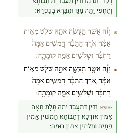
דְּקַדְרוֹם מְדוֹרִין תַּעְבֵּד יָת תֵּבוֹתָא
וְתֶחְפֵּי יָתַהּ מִגָּו וּמִבָּרָא בְּכָפְרָא:
וְזֶ֕ה אֲשֶׁ֥ר תַּֽעֲשֶׂ֖ה אֹתָ֑הּ שְׁלֹ֧שׁ מֵא֣וֹת
טו
אַמָּ֗ה אֹ֚רֶךְ הַתֵּבָ֔ה חֲמִשִּׁ֤ים אַמָּה֙
רׇחְבָּ֔הּ וּשְׁלֹשִׁ֥ים אַמָּ֖ה קוֹמָתָֽהּ׃
וְזֶ֕ה אֲשֶׁ֥ר תַּֽעֲשֶׂ֖ה אֹתָ֑הּ שְׁלֹ֧שׁ מֵא֣וֹת
טו
אַמָּ֗ה אֹ֚רֶךְ הַתֵּבָ֔ה חֲמִשִּׁ֤ים אַמָּה֙
רׇחְבָּ֔הּ וּשְׁלֹשִׁ֥ים אַמָּ֖ה קוֹמָתָֽהּ׃
וְדֵין דִתַעֲבֵּד יָתַהּ תְּלָת מְאָה
אונקלוס
אַמִּין אוּרְכָּא דְתֵבוֹתָא חַמְשִׁין אַמִּין
פְּתָיַהּ וּתְלָתִין אַמִּין רוּמַהּ: