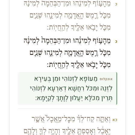
מֵהָע֣וֹף לְמִינֵ֗הוּ וּמִן־הַבְּהֵמָה֙ לְמִינָ֔הּ
כ
מִכֹּ֛ל רֶ֥מֶשׂ הָֽאֲדָמָ֖ה לְמִינֵ֑הוּ שְׁנַ֧יִם
מִכֹּ֛ל יָבֹ֥אוּ אֵלֶ֖יךָ לְהַֽחֲיֽוֹת׃
מֵהָע֣וֹף לְמִינֵ֗הוּ וּמִן־הַבְּהֵמָה֙ לְמִינָ֔הּ
כ
מִכֹּ֛ל רֶ֥מֶשׂ הָֽאֲדָמָ֖ה לְמִינֵ֑הוּ שְׁנַ֧יִם
מִכֹּ֛ל יָבֹ֥אוּ אֵלֶ֖יךָ לְהַֽחֲיֽוֹת׃
מֵעוֹפָא לִזְנוֹהִי וּמִן בְּעִירָא
אונקלוס
לִזְנַהּ וּמִכֹּל רִחֲשָׁא דְאַרְעָא לִזְנוֹהִי
תְּרֵין מִכֹּלָּא יַעֲלוּן לְוָתָךְ לְקַיָּמָא:
וְאַתָּ֣ה קַח־לְךָ֗ מִכׇּל־מַֽאֲכָל֙ אֲשֶׁ֣ר
כא
יֵֽאָכֵ֔ל וְאָסַפְתָּ֖ אֵלֶ֑יךָ וְהָיָ֥ה לְךָ֛ וְלָהֶ֖ם