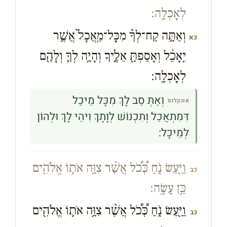
לְאׇכְלָֽה׃
וְאַתָּ֣ה קַח־לְךָ֗ מִכׇּל־מַֽאֲכָל֙ אֲשֶׁ֣ר
כא
יֵֽאָכֵ֔ל וְאָסַפְתָּ֖ אֵלֶ֑יךָ וְהָיָ֥ה לְךָ֛ וְלָהֶ֖ם
לְאׇכְלָֽה׃
וְאַתְּ סַב לָךְ מִכָּל מֵיכַל
אונקלוס
דִּמִתְאֲכֵל וְתִכְנוֹשׁ לְוָתָךְ וִיהֵי לָךְ וּלְהוֹן
לְמֵיכָל:
וַיַּ֖עַשׂ נֹ֑חַ כְּ֠כֹ֠ל אֲשֶׁ֨ר צִוָּ֥ה אֹת֛וֹ אֱלֹהִ֖ים
כב
כֵּ֥ן עָשָֽׂה׃
וַיַּ֖עַשׂ נֹ֑חַ כְּ֠כֹ֠ל אֲשֶׁ֨ר צִוָּ֥ה אֹת֛וֹ אֱלֹהִ֖ים
כב