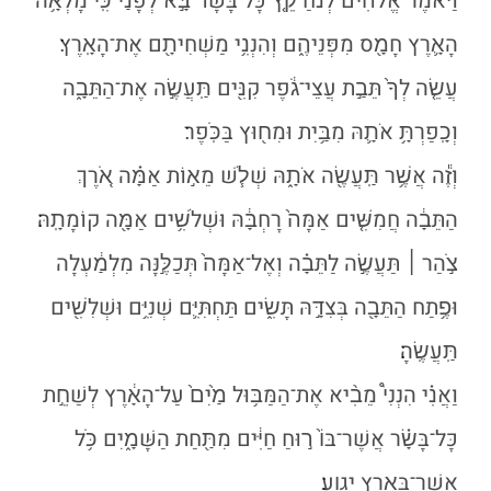
וַיֹּ֨אמֶר אֱלֹהִ֜ים לְנֹ֗חַ קֵ֤ץ כׇּל־בָּשָׂר֙ בָּ֣א לְפָנַ֔י כִּֽי־מָלְאָ֥ה
הָאָ֛רֶץ חָמָ֖ס מִפְּנֵיהֶ֑ם וְהִנְנִ֥י מַשְׁחִיתָ֖ם אֶת־הָאָֽרֶץ׃
עֲשֵׂ֤ה לְךָ֙ תֵּבַ֣ת עֲצֵי־גֹ֔פֶר קִנִּ֖ים תַּֽעֲשֶׂ֣ה אֶת־הַתֵּבָ֑ה
וְכָֽפַרְתָּ֥ אֹתָ֛הּ מִבַּ֥יִת וּמִח֖וּץ בַּכֹּֽפֶר׃
וְזֶ֕ה אֲשֶׁ֥ר תַּֽעֲשֶׂ֖ה אֹתָ֑הּ שְׁלֹ֧שׁ מֵא֣וֹת אַמָּ֗ה אֹ֚רֶךְ
הַתֵּבָ֔ה חֲמִשִּׁ֤ים אַמָּה֙ רׇחְבָּ֔הּ וּשְׁלֹשִׁ֥ים אַמָּ֖ה קוֹמָתָֽהּ׃
צֹ֣הַר
׀
תַּעֲשֶׂ֣ה לַתֵּבָ֗ה וְאֶל־אַמָּה֙ תְּכַלֶּ֣נָּה מִלְמַ֔עְלָה
וּפֶ֥תַח הַתֵּבָ֖ה בְּצִדָּ֣הּ תָּשִׂ֑ים תַּחְתִּיִּ֛ם שְׁנִיִּ֥ם וּשְׁלִשִׁ֖ים
תַּֽעֲשֶֽׂהָ׃
וַאֲנִ֗י הִנְנִי֩ מֵבִ֨יא אֶת־הַמַּבּ֥וּל מַ֙יִם֙ עַל־הָאָ֔רֶץ לְשַׁחֵ֣ת
כׇּל־בָּשָׂ֗ר אֲשֶׁר־בּוֹ֙ ר֣וּחַ חַיִּ֔ים מִתַּ֖חַת הַשָּׁמָ֑יִם כֹּ֥ל
אֲשֶׁר־בָּאָ֖רֶץ יִגְוָֽע׃