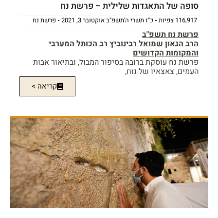
סופה של התאגדות שלילית – פרשת נח
116,917 צפיות
כ"ז תשרי ה'תשפ"ב אוקטובר 3, 2021
פרשת נח
פרשת נח תשפ"ב
הרב הגאון שמואל רבינוביץ רב הכותל המערבי
והמקומות הקדושים
פרשת נח עוסקת ברובה בסיפור המבול, ובתיאור אבות
העמים, צאצאיו של נוח,
קריאה >