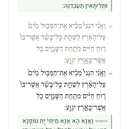
וּתְלִיתָאִין תַּעְבְּדִנַּהּ:
וַאֲנִ֗י הִנְנִי֩ מֵבִ֨יא אֶת־הַמַּבּ֥וּל מַ֙יִם֙
יז
עַל־הָאָ֔רֶץ לְשַׁחֵ֣ת כׇּל־בָּשָׂ֗ר אֲשֶׁר־בּוֹ֙
ר֣וּחַ חַיִּ֔ים מִתַּ֖חַת הַשָּׁמָ֑יִם כֹּ֥ל
אֲשֶׁר־בָּאָ֖רֶץ יִגְוָֽע׃
וַאֲנִ֗י הִנְנִי֩ מֵבִ֨יא אֶת־הַמַּבּ֥וּל מַ֙יִם֙
יז
עַל־הָאָ֔רֶץ לְשַׁחֵ֣ת כׇּל־בָּשָׂ֗ר אֲשֶׁר־בּוֹ֙
ר֣וּחַ חַיִּ֔ים מִתַּ֖חַת הַשָּׁמָ֑יִם כֹּ֥ל
אֲשֶׁר־בָּאָ֖רֶץ יִגְוָֽע׃
וַאֲנָא הָא אֲנָא מַיְתֵי יָת טוֹפָנָא
אונקלוס