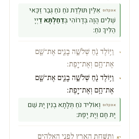
אִלֵּין תּוּלְדַת נֹחַ נֹחַ גְּבַר זַכַּאי
אונקלוס
שְׁלִים הֲוָה בְּדָרוֹהִי בְּ
דַחַלְתָּא דַ
יְיָ
הַלִּיךְ נֹחַ:
וַיּ֥וֹלֶד נֹ֖חַ שְׁלֹשָׁ֣ה בָנִ֑ים אֶת־שֵׁ֖ם
י
אֶת־חָ֥ם וְאֶת־יָֽפֶת׃
וַיּ֥וֹלֶד נֹ֖חַ שְׁלֹשָׁ֣ה בָנִ֑ים אֶת־שֵׁ֖ם
י
אֶת־חָ֥ם וְאֶת־יָֽפֶת׃
וְאוֹלִיד נֹחַ תְּלָתָא בְנִין יָת שֵׁם
אונקלוס
יָת חָם וְיָת יָפֶת:
וַתִּשָּׁחֵ֥ת הָאָ֖רֶץ לִפְנֵ֣י הָֽאֱלֹהִ֑ים
יא