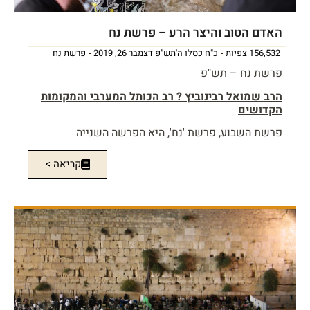
האדם הטוב והיצר הרע – פרשת נח
156,532 צפיות
כ"ח כסלו ה'תש"פ דצמבר 26, 2019
פרשת נח
פרשת נח – תש"פ
הרב שמואל רבינוביץ ? רב הכותל המערבי והמקומות
הקדושים
פרשת השבוע, פרשת 'נח', היא הפרשה השנייה
קריאה >