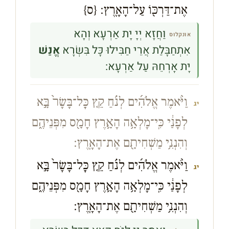
אֶת־דַּרְכּ֖וֹ עַל־הָאָֽרֶץ׃
{ס}
וַחֲזָא יְיָ יָת אַרְעָא וְהָא
אונקלוס
אִתְחַבָּלַת אֲרֵי חַבִּילוּ כָּל בִּשְׂרָא
אֱנַשׁ
יָת אָרְחֵהּ עַל אַרְעָא:
וַיֹּ֨אמֶר אֱלֹהִ֜ים לְנֹ֗חַ קֵ֤ץ כׇּל־בָּשָׂר֙ בָּ֣א
יג
לְפָנַ֔י כִּֽי־מָלְאָ֥ה הָאָ֛רֶץ חָמָ֖ס מִפְּנֵיהֶ֑ם
וְהִנְנִ֥י מַשְׁחִיתָ֖ם אֶת־הָאָֽרֶץ׃
וַיֹּ֨אמֶר אֱלֹהִ֜ים לְנֹ֗חַ קֵ֤ץ כׇּל־בָּשָׂר֙ בָּ֣א
יג
לְפָנַ֔י כִּֽי־מָלְאָ֥ה הָאָ֛רֶץ חָמָ֖ס מִפְּנֵיהֶ֑ם
וְהִנְנִ֥י מַשְׁחִיתָ֖ם אֶת־הָאָֽרֶץ׃