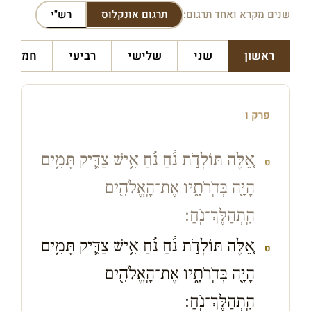
שנים מקרא ואחד תרגום:
תרגום אונקלוס
רש"י
ראשון
שני
שלישי
רביעי
חמישי
פרק ו
אֵ֚לֶּה תּוֹלְדֹ֣ת נֹ֔חַ נֹ֗חַ אִ֥ישׁ צַדִּ֛יק תָּמִ֥ים
ט
הָיָ֖ה בְּדֹֽרֹתָ֑יו אֶת־הָֽאֱלֹהִ֖ים
הִֽתְהַלֶּךְ־נֹֽחַ׃
אֵ֚לֶּה תּוֹלְדֹ֣ת נֹ֔חַ נֹ֗חַ אִ֥ישׁ צַדִּ֛יק תָּמִ֥ים
ט
הָיָ֖ה בְּדֹֽרֹתָ֑יו אֶת־הָֽאֱלֹהִ֖ים
הִֽתְהַלֶּךְ־נֹֽחַ׃