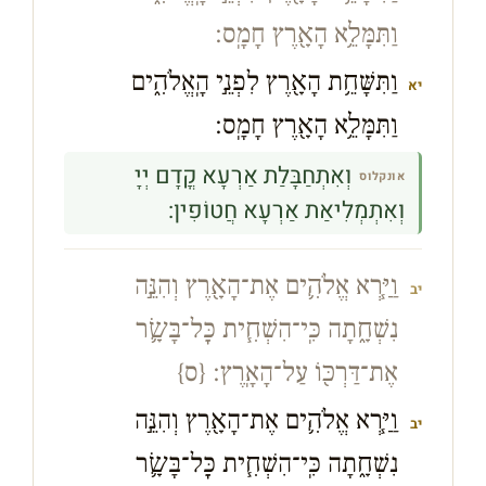
וַתִּמָּלֵ֥א הָאָ֖רֶץ חָמָֽס׃
וַתִּשָּׁחֵ֥ת הָאָ֖רֶץ לִפְנֵ֣י הָֽאֱלֹהִ֑ים
יא
וַתִּמָּלֵ֥א הָאָ֖רֶץ חָמָֽס׃
וְאִתְחַבָּלַת אַרְעָא קֳדָם יְיָ
אונקלוס
וְאִתְמְלִיאַת אַרְעָא חֲטוֹפִין:
וַיַּ֧רְא אֱלֹהִ֛ים אֶת־הָאָ֖רֶץ וְהִנֵּ֣ה
יב
נִשְׁחָ֑תָה כִּֽי־הִשְׁחִ֧ית כׇּל־בָּשָׂ֛ר
אֶת־דַּרְכּ֖וֹ עַל־הָאָֽרֶץ׃
{ס}
וַיַּ֧רְא אֱלֹהִ֛ים אֶת־הָאָ֖רֶץ וְהִנֵּ֣ה
יב
נִשְׁחָ֑תָה כִּֽי־הִשְׁחִ֧ית כׇּל־בָּשָׂ֛ר