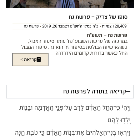
סופו של צדיק – פרשת נח
120,409 צפיות
כ"ח כסלו ה'תש"פ דצמבר 26, 2019
פרשת נח
פרשת נח – תשע"ח
במרכזה של פרשת השבוע 'נח' עומד סיפור המבול,
כשהאישיות הבולטת בסיפור זה הוא נח. סיפור המבול
החל כאשר בדורות קדומים הידרדרה
קריאה >
קריאה בתורה לפרשת נח
וַֽיְהִי֙ כִּֽי־הֵחֵ֣ל הָֽאָדָ֔ם לָרֹ֖ב עַל־פְּנֵ֣י הָֽאֲדָמָ֑ה וּבָנ֖וֹת
יֻלְּד֥וּ לָהֶֽם׃
וַיִּרְא֤וּ בְנֵי־הָֽאֱלֹהִים֙ אֶת־בְּנ֣וֹת הָֽאָדָ֔ם כִּ֥י טֹבֹ֖ת הֵ֑נָּה