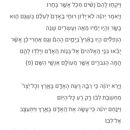
וַיִּקְח֤וּ לָהֶם֙ נָשִׁ֔ים מִכֹּ֖ל אֲשֶׁ֥ר בָּחָֽרוּ׃
וַיֹּ֣אמֶר יְהֹוָ֗ה לֹֽא־יָד֨וֹן רוּחִ֤י בָֽאָדָם֙ לְעֹלָ֔ם בְּשַׁגַּ֖ם ה֣וּא
בָשָׂ֑ר וְהָי֣וּ יָמָ֔יו מֵאָ֥ה וְעֶשְׂרִ֖ים שָׁנָֽה׃
הַנְּפִלִ֞ים הָי֣וּ בָאָ֘רֶץ֮ בַּיָּמִ֣ים הָהֵם֒ וְגַ֣ם אַֽחֲרֵי־כֵ֗ן אֲשֶׁ֨ר
יָבֹ֜אוּ בְּנֵ֤י הָֽאֱלֹהִים֙ אֶל־בְּנ֣וֹת הָֽאָדָ֔ם וְיָלְד֖וּ לָהֶ֑ם
הֵ֧מָּה הַגִּבֹּרִ֛ים אֲשֶׁ֥ר מֵעוֹלָ֖ם אַנְשֵׁ֥י הַשֵּֽׁם׃
{פ}
וַיַּ֣רְא יְהֹוָ֔ה כִּ֥י רַבָּ֛ה רָעַ֥ת הָאָדָ֖ם בָּאָ֑רֶץ וְכׇל־יֵ֙צֶר֙
מַחְשְׁבֹ֣ת לִבּ֔וֹ רַ֥ק רַ֖ע כׇּל־הַיּֽוֹם׃
וַיִּנָּ֣חֶם יְהֹוָ֔ה כִּֽי־עָשָׂ֥ה אֶת־הָֽאָדָ֖ם בָּאָ֑רֶץ וַיִּתְעַצֵּ֖ב
אֶל־לִבּֽוֹ׃