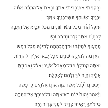
וַהֲקִמֹתִ֥י אֶת־בְּרִיתִ֖י אִתָּ֑ךְ וּבָאתָ֙ אֶל־הַתֵּבָ֔ה אַתָּ֕ה
וּבָנֶ֛יךָ וְאִשְׁתְּךָ֥ וּנְשֵֽׁי־בָנֶ֖יךָ אִתָּֽךְ׃
וּמִכׇּל־הָ֠חַ֠י מִֽכׇּל־בָּשָׂ֞ר שְׁנַ֧יִם מִכֹּ֛ל תָּבִ֥יא אֶל־הַתֵּבָ֖ה
לְהַחֲיֹ֣ת אִתָּ֑ךְ זָכָ֥ר וּנְקֵבָ֖ה יִֽהְיֽוּ׃
מֵהָע֣וֹף לְמִינֵ֗הוּ וּמִן־הַבְּהֵמָה֙ לְמִינָ֔הּ מִכֹּ֛ל רֶ֥מֶשׂ
הָֽאֲדָמָ֖ה לְמִינֵ֑הוּ שְׁנַ֧יִם מִכֹּ֛ל יָבֹ֥אוּ אֵלֶ֖יךָ לְהַֽחֲיֽוֹת׃
וְאַתָּ֣ה קַח־לְךָ֗ מִכׇּל־מַֽאֲכָל֙ אֲשֶׁ֣ר יֵֽאָכֵ֔ל וְאָסַפְתָּ֖
אֵלֶ֑יךָ וְהָיָ֥ה לְךָ֛ וְלָהֶ֖ם לְאׇכְלָֽה׃
וַיַּ֖עַשׂ נֹ֑חַ כְּ֠כֹ֠ל אֲשֶׁ֨ר צִוָּ֥ה אֹת֛וֹ אֱלֹהִ֖ים כֵּ֥ן עָשָֽׂה׃
וַיֹּ֤אמֶר יְהֹוָה֙ לְנֹ֔חַ בֹּֽא־אַתָּ֥ה וְכׇל־בֵּיתְךָ֖ אֶל־הַתֵּבָ֑ה
כִּֽי־אֹתְךָ֥ רָאִ֛יתִי צַדִּ֥יק לְפָנַ֖י בַּדּ֥וֹר הַזֶּֽה׃