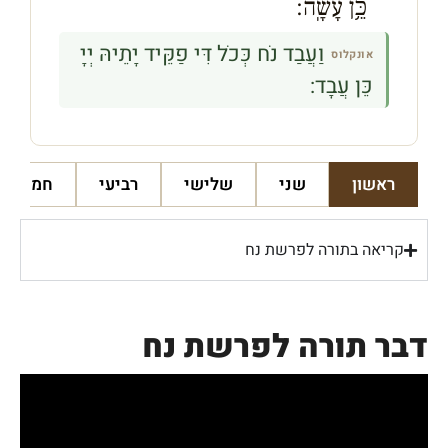
כֵּ֥ן עָשָֽׂה׃
וַעֲבַד נֹח כְּכֹל דִּי פַקֵּיד יָתֵיהּ יְיָ
אונקלוס
כֵּן עֲבָד:
ראשון
שני
שלישי
רביעי
חמישי
קריאה בתורה לפרשת נח
דבר תורה לפרשת נח