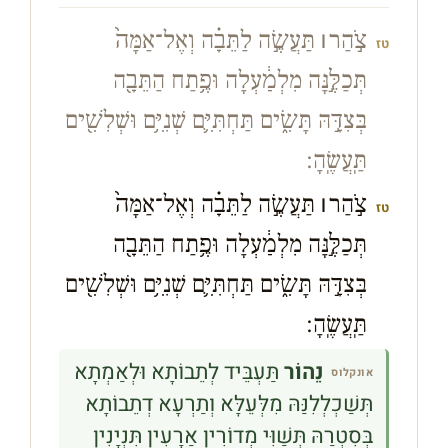
צֹ֣הַר
׀
תַּעֲשֶׂ֣ה לַתֵּבָ֗ה וְאֶל־אַמָּה֙
טז
תְּכַלֶּ֣נָּה מִלְמַ֔עְלָה וּפֶ֥תַח הַתֵּבָ֖ה
בְּצִדָּ֣הּ תָּשִׂ֑ים תַּחְתִּיִּ֛ם שְׁנִיִּ֥ם וּשְׁלִשִׁ֖ים
תַּֽעֲשֶֽׂהָ׃
צֹ֣הַר
׀
תַּעֲשֶׂ֣ה לַתֵּבָ֗ה וְאֶל־אַמָּה֙
טז
תְּכַלֶּ֣נָּה מִלְמַ֔עְלָה וּפֶ֥תַח הַתֵּבָ֖ה
בְּצִדָּ֣הּ תָּשִׂ֑ים תַּחְתִּיִּ֛ם שְׁנִיִּ֥ם וּשְׁלִשִׁ֖ים
תַּֽעֲשֶֽׂהָ׃
נֵהוֹר
תַּעְבֵּיד לְתֵבוֹתָא וּלְאַמְתָא
אונקלוס
תְּשַׁכְלְלִנַּהּ מִלְּעֵלָּא וְתַרְעָא דְתֵבוֹתָא
בְּסִטְרַהּ תְּשַׁוִּי מְדוֹרִין אַרָעִין תִּנְיָנִין