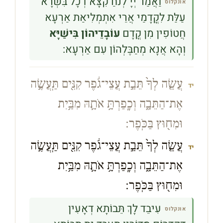
וַאֲמַר יְיָ לְנֹחַ קִצָּא דְכָל בִּשְׂרָא
אונקלוס
עַלַּת לִקֳדָמַי אֲרֵי אִתְמְלִיאַת אַרְעָא
חֲטוֹפִין מִן קֳדָם
עוֹבָדֵיהוֹן בִּישַׁיָּא
וְהָא אֲנָא מְחַבֶּלְהוֹן עִם אַרְעָא:
עֲשֵׂ֤ה לְךָ֙ תֵּבַ֣ת עֲצֵי־גֹ֔פֶר קִנִּ֖ים תַּֽעֲשֶׂ֣ה
יד
אֶת־הַתֵּבָ֑ה וְכָֽפַרְתָּ֥ אֹתָ֛הּ מִבַּ֥יִת
וּמִח֖וּץ בַּכֹּֽפֶר׃
עֲשֵׂ֤ה לְךָ֙ תֵּבַ֣ת עֲצֵי־גֹ֔פֶר קִנִּ֖ים תַּֽעֲשֶׂ֣ה
יד
אֶת־הַתֵּבָ֑ה וְכָֽפַרְתָּ֥ אֹתָ֛הּ מִבַּ֥יִת
וּמִח֖וּץ בַּכֹּֽפֶר׃
עִיבֵד לָךְ תֵּבוֹתָא דְאָעִין
אונקלוס