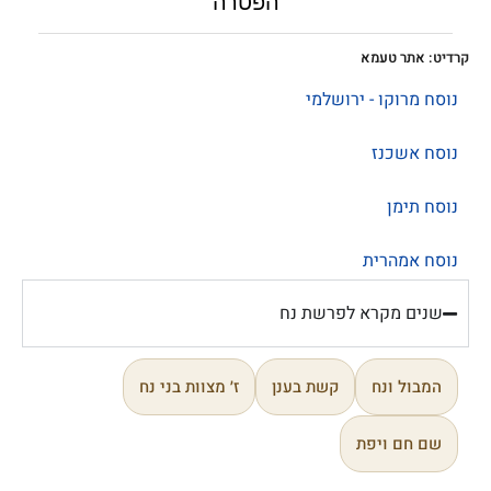
הפטרה
קרדיט: אתר טעמא
נוסח מרוקו - ירושלמי
נוסח אשכנז
נוסח תימן
נוסח אמהרית
שנים מקרא לפרשת נח
המבול ונח
קשת בענן
ז׳ מצוות בני נח
שם חם ויפת