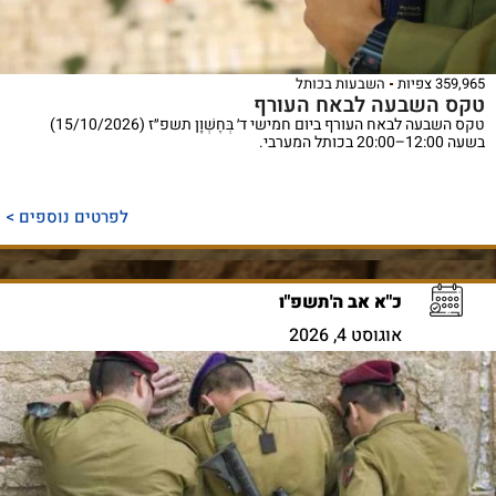
359,965 צפיות
השבעות בכותל
טקס השבעה לבאח העורף
טקס השבעה לבאח העורף ביום חמישי ד׳ בְּחֶשְׁוָן תשפ״ז (15/10/2026)
בשעה 12:00–20:00 בכותל המערבי.
לפרטים נוספים >
כ"א אב ה'תשפ"ו
אוגוסט 4, 2026