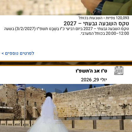
120,093 צפיות
השבעות בכותל
טקס השבעה גבעתי – 2027
טקס השבעה גבעתי – 2027 ביום רביעי כ״ו בִּשְׁבָט תשפ״ז (3/2/2027) בשעה
12:00–20:00 בכותל המערבי.
לפרטים נוספים >
ט"ו אב ה'תשפ"ו
יולי 29, 2026