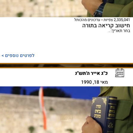
2,335,041 צפיות
עדכונים מהכותל
חישוב קריאה בתורה
בחר תאריך: .
לפרטים נוספים >
כ"ג אייר ה'תש"נ
מאי 18, 1990