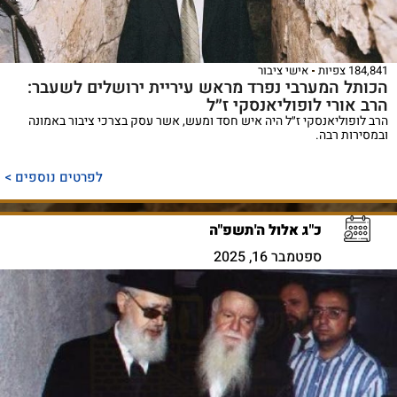
184,841 צפיות
אישי ציבור
הכותל המערבי נפרד מראש עיריית ירושלים לשעבר:
הרב אורי לופוליאנסקי ז״ל
הרב לופוליאנסקי ז״ל היה איש חסד ומעש, אשר עסק בצרכי ציבור באמונה
ובמסירות רבה.
לפרטים נוספים >
כ"ג אלול ה'תשפ"ה
ספטמבר 16, 2025