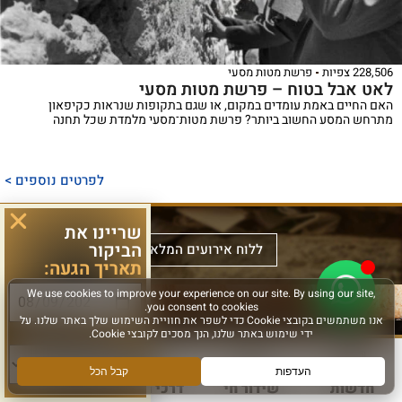
228,506 צפיות
פרשת מטות מסעי
לאט אבל בטוח – פרשת מטות מסעי
האם החיים באמת עומדים במקום, או שגם בתקופות שנראות כקיפאון
מתרחש המסע החשוב ביותר? פרשת מטות־מסעי מלמדת שכל תחנה
ספר
ייחודי
לפרטים נוספים >
המכנס,
לראשונה,
ספר
שריינו את
את
אלבומי
הביקור
ללוח אירועים המלא >
תאריך הגעה:
מכלול
באמצעות
מפואר
הדינים
תמונות
המשחזר
והמנהגים
וציורים
את
סוג פעילות:
למקורותיהם,
ייחודיים,
מראה
הקשורים
ממחיש
המקדש
סידור
חדשות
שידור חי
דרכי הגעה
עוד
לכותל
אלבום
על
מעוצב