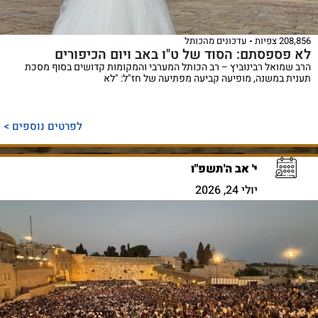
208,856 צפיות
עדכונים מהכותל
לא פספסתם: הסוד של ט"ו באב ויום הכיפורים
הרב שמואל רבינוביץ – רב הכותל המערבי והמקומות קדושים בסוף מסכת
תענית במשנה, מופיעה קביעה מפתיעה של חז"ל: "לא
לפרטים נוספים >
י' אב ה'תשפ"ו
יולי 24, 2026