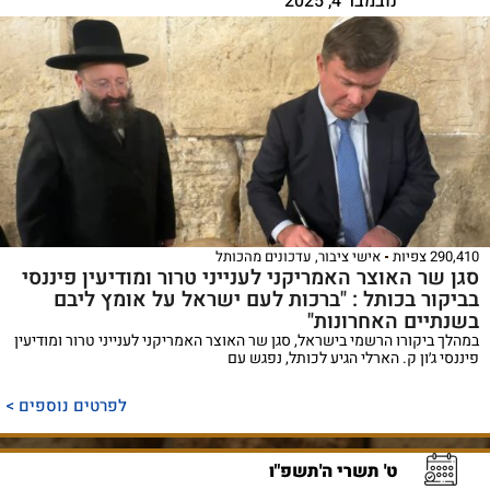
נובמבר 4, 2025
290,410 צפיות
אישי ציבור
,
עדכונים מהכותל
סגן שר האוצר האמריקני לענייני טרור ומודיעין פיננסי
בביקור בכותל : "ברכות לעם ישראל על אומץ ליבם
בשנתיים האחרונות"
במהלך ביקורו הרשמי בישראל, סגן שר האוצר האמריקני לענייני טרור ומודיעין
פיננסי ג׳ון ק. הארלי הגיע לכותל, נפגש עם
לפרטים נוספים >
ט' תשרי ה'תשפ"ו