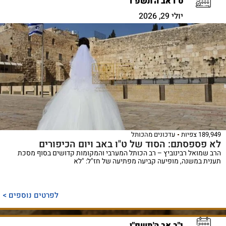
ט"ו אב ה'תשפ"ו
יולי 29, 2026
189,949 צפיות
עדכונים מהכותל
לא פספסתם: הסוד של ט"ו באב ויום הכיפורים
הרב שמואל רבינוביץ – רב הכותל המערבי והמקומות קדושים בסוף מסכת
תענית במשנה, מופיעה קביעה מפתיעה של חז"ל: "לא
לפרטים נוספים >
י"ב אב ה'תשפ"ו