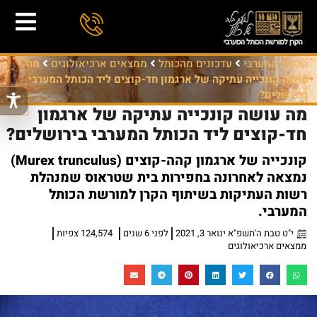
הכותל המערבי
עדכונים מהכותל
ממצאים ארכיאולוגים
מה
עושה קונכייה עתיקה של ארגמון חד-קוצים ליד הכותל המערבי
בירושלים?
מה עושה קונכייה עתיקה של ארגמון
חד-קוצים ליד הכותל המערבי בירושלים?
קונכייה של ארגמון קהה-קוצים (Murex trunculus)
נמצאה לאחרונה בחפירות בית שטראוס שמנהלת
רשות העתיקות בשיתוף הקרן למורשת הכותל
המערבי.
י"ט טבת ה'תשפ"א ינואר 3, 2021
לפני 6 שנים
124,574 צפיות
ממצאים ארכיאולוגים