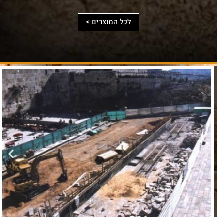
נפש,
אורכו
טופוגרפי
ובשילוב
ומנהרותיו.
וארכיאולוגי
לכל המוצרים >
מאגר
בסביבת
הוספה
לסף
מקורות
הר־הבית.
עצום
הוספה
לסף
להרחבה
ולהעמקה.
הוספה
לסף