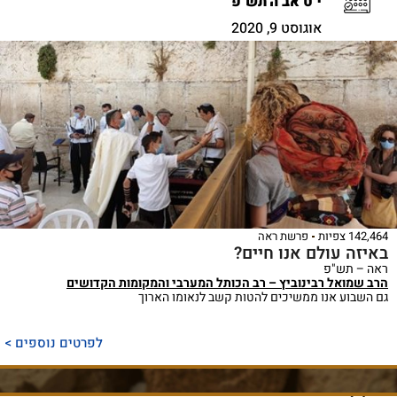
י"ט אב ה'תש"פ
אוגוסט 9, 2020
142,464 צפיות
פרשת ראה
באיזה עולם אנו חיים?
ראה – תש"פ
הרב שמואל רבינוביץ – רב הכותל המערבי והמקומות הקדושים
גם השבוע אנו ממשיכים להטות קשב לנאומו הארוך
לפרטים נוספים >