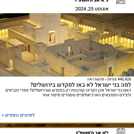
כ"א אב ה'תשפ"ד
אוגוסט 25, 2024
440,426 צפיות
פרשת ראה
למה בני ישראל לא באו למקדש בירושלים?
האם בני ישראל אכן הקריבו קורבנות רק במקדש שבירושלים? ספרי הנביאים
ולצידם הממצאים הארכיאולוגיים מספרים סיפור אחר
לפרטים נוספים >
י"ט אב ה'תשפ"ג