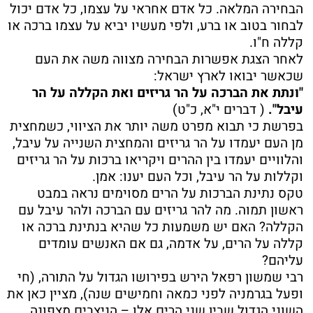
הבחירה המלאה. כל אדם אחראי על עצמו, כל אדם יכול
לבחור בטוב או ברע, ולפי מעשיו יביא על עצמו ברכה או
קללה ח"ו.
לאחר הצגת אפשרות הבחירה מצווה משה את העם
שכאשר יבואו לארץ ישראל:
"ונתת את הברכה על הר גריזים ואת הקללה על הר
עיבל".
( דברים י"א, כ"ט)
בפרשת כי תבוא מפרט משה יותר את הציווי, כשמחצית
מן העם יעמדו על הר גריזים והמחצית השנייה על עיבל,
והלוויים יעמדו בין ההרים ויקריאו ברכות על הר גריזים
וקללות על הר עיבל, וכל העם יענו: אמן.
טקס נתינת הברכות על הרים מסוימים נראה במבט
ראשון תמוה. מה להר גריזים עם הברכה ולהר עיבל עם
הקללה? האם יש משמעות כל שהיא בנתינת ברכה או
קללה על הרים, על אדמה, גם אם האנשים עומדים
עליהם?
רבי שמשון רפאל הירש בפירושו הגדול על התורה, (חי
ופעל בגרמניה לפני כמאה וחמישים שנה), מציין כאן את
השוני הגדול שבין שני הרים אלו – הניצבים מצפונה