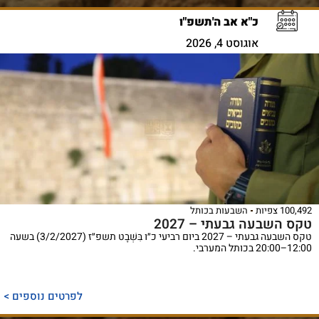
כ"א אב ה'תשפ"ו
אוגוסט 4, 2026
100,492 צפיות
השבעות בכותל
טקס השבעה גבעתי – 2027
טקס השבעה גבעתי – 2027 ביום רביעי כ״ו בִּשְׁבָט תשפ״ז (3/2/2027) בשעה
12:00–20:00 בכותל המערבי.
לפרטים נוספים >