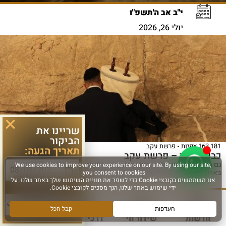
י"ב אב ה'תשפ"ו
יולי 26, 2026
שריינו את
הביקור
163,181 צפיות
פרשת עקב
תאריך הגעה:
כבוד לעבר – פרשת עקב
גם מה שנשבר אינו אובד. מפרשת עקב אנו לומדים ששברי הלוחות נשמרו
בארון הברית כדי להזכיר שהעבר, המאמץ והמשברים
סוג פעילות:
לפרטים נוספים >
חדשות
שידור חי
דרכי הגעה
עוד