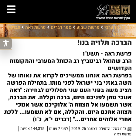
הכותל המערבי
פרשת שבוע
ספר דברים
פרשת ראה
הברכה
תלויה בנו!
הברכה תלויה בנו!
פרשת ראה - תשע"ו
הרב שמואל רבינוביץ רב הכותל המערבי והמקומות
הקדושים
בפרשת ראה אנחנו ממשיכים לקרוא את נאומו של
משה באזני בני ישראל לפני מותו. בתחילת הפרשה
מציג משה בפני העם שני מסלולים לבחירה:
"ראה
אנוכי נותן לפניכם היום, ברכה וקללה. את הברכה,
אשר תשמעו אל מצוות ה' אלוקיכם אשר אנוכי
מצווה אתכם היום. והקללה, אם לא תשמעו... ללכת
אחרי אלוהים אחרים..."
(דברים י"א, כ"ו)
כ"ח כסלו ה'תש"פ דצמבר 26, 2019
לפני 7 שנים
144,315 צפיות
פרשת ראה