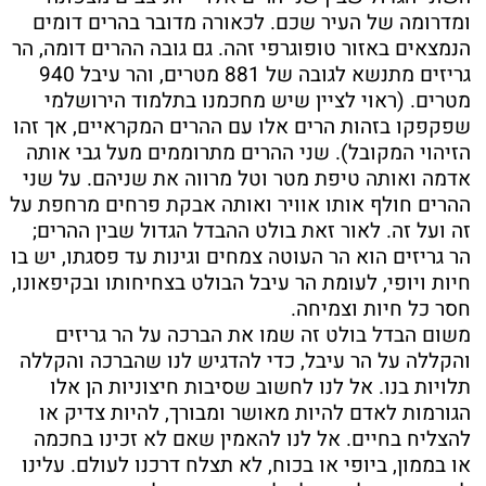
ומדרומה של העיר שכם. לכאורה מדובר בהרים דומים
הנמצאים באזור טופוגרפי זהה. גם גובה ההרים דומה, הר
גריזים מתנשא לגובה של 881 מטרים, והר עיבל 940
מטרים. (ראוי לציין שיש מחכמנו בתלמוד הירושלמי
שפקפקו בזהות הרים אלו עם ההרים המקראיים, אך זהו
הזיהוי המקובל). שני ההרים מתרוממים מעל גבי אותה
אדמה ואותה טיפת מטר וטל מרווה את שניהם. על שני
ההרים חולף אותו אוויר ואותה אבקת פרחים מרחפת על
זה ועל זה. לאור זאת בולט ההבדל הגדול שבין ההרים;
הר גריזים הוא הר העוטה צמחים וגינות עד פסגתו, יש בו
חיות ויופי, לעומת הר עיבל הבולט בצחיחותו ובקיפאונו,
חסר כל חיות וצמיחה.
משום הבדל בולט זה שמו את הברכה על הר גריזים
והקללה על הר עיבל, כדי להדגיש לנו שהברכה והקללה
תלויות בנו. אל לנו לחשוב שסיבות חיצוניות הן אלו
הגורמות לאדם להיות מאושר ומבורך, להיות צדיק או
להצליח בחיים. אל לנו להאמין שאם לא זכינו בחכמה
או בממון, ביופי או בכוח, לא תצלח דרכנו לעולם. עלינו