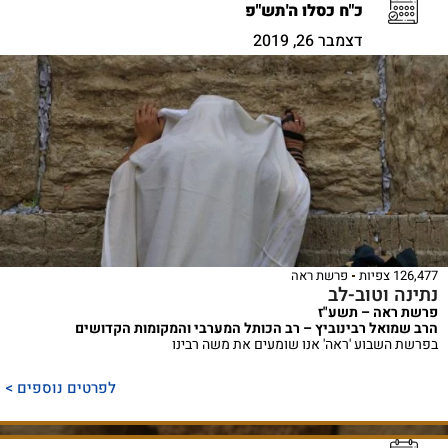
כ"ח כסלו ה'תש"פ
דצמבר 26, 2019
126,477 צפיות
פרשת ראה
נתינה וטוב-לב
פרשת ראה – תשע"ז
הרב שמואל רבינוביץ – רב הכותל המערבי והמקומות הקדושים
בפרשת השבוע 'ראה' אנו שומעים את משה רבינו
לפרטים נוספים >