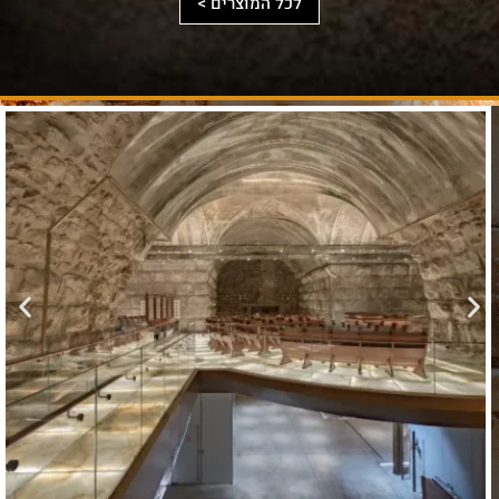
לכל המוצרים >
מאגר
בסביבת
הוספה
לסף
מקורות
הר־הבית.
עצום
הוספה
לסף
להרחבה
ולהעמקה.
הוספה
לסף