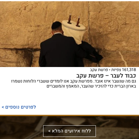
161,318 צפיות
פרשת עקב
כבוד לעבר – פרשת עקב
גם מה שנשבר אינו אובד. מפרשת עקב אנו לומדים ששברי הלוחות נשמרו
בארון הברית כדי להזכיר שהעבר, המאמץ והמשברים
ספר
ייחודי
לפרטים נוספים >
המכנס,
לראשונה,
ספר
את
אלבומי
ללוח אירועים המלא >
מכלול
באמצעות
מפואר