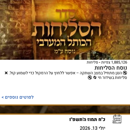
1,885,126 צפיות
סליחות
נוסח הסליחות
🔇 הנגן מתחיל במצב השתקה – אפשר ללחוץ על הרמקול כדי לשמוע קול. ❌
סליחות בשידור חי 🔄 🔇
לפרטים נוספים >
כ"ח תמוז ה'תשפ"ו
יולי 13, 2026