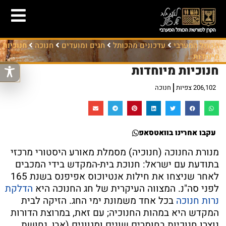
הכותל המערבי
עדכונים מהכותל
חגים ומועדים
חנוכה
חנוכיות
מיוחדות
חנוכיות מיוחדות
206,102 צפיות
חנוכה
עקבו אחרינו בוואטסאפ
מנורת החנוכה (חנוכיה) מסמלת מאורע היסטורי מרכזי
בתודעת עם ישראל: חנוכת בית-המקדש בידי המכבים
לאחר שניצחו את חילות אנטיוכוס אפיפנס בשנת 165
לפני סה"נ. המצווה העיקרית של חג החנוכה היא
הדלקת
נרות חנוכה
בכל אחד משמונת ימי החג. הזיקה לבית
המקדש היא במהות החנוכיה; עם זאת, במרוצת הדורות
נוצרו חנוכיות בחומרים שונים ומגוונים (אבן, נחושת,