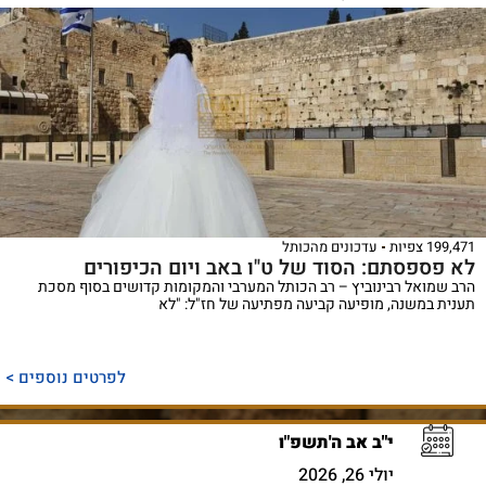
199,471 צפיות
עדכונים מהכותל
לא פספסתם: הסוד של ט"ו באב ויום הכיפורים
הרב שמואל רבינוביץ – רב הכותל המערבי והמקומות קדושים בסוף מסכת
תענית במשנה, מופיעה קביעה מפתיעה של חז"ל: "לא
לפרטים נוספים >
י"ב אב ה'תשפ"ו
יולי 26, 2026