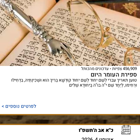
456,909 צפיות
עדכונים מהכותל
ספירת העומר היום
טוען תאריך עברי לְשֵׁם יִחוּד לְשֵׁם יִחוּד קוּדְשָׁא בְּרִיךְ הוּא וּשְׁכִינְתֵּיהּ, בִּדְחִילוּ
וּרְחִימוּ, לְיַחֲד שֵׁם י"ה בו"ה בְּיִחוּדָא שְׁלִים
לפרטים נוספים >
כ"א אב ה'תשפ"ו
אוגוסט 4, 2026