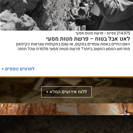
214,975 צפיות
פרשת מטות מסעי
לאט אבל בטוח – פרשת מטות מסעי
האם החיים באמת עומדים במקום, או שגם בתקופות שנראות כקיפאון
מתרחש המסע החשוב ביותר? פרשת מטות־מסעי מלמדת שכל תחנה
ספר
ייחודי
לפרטים נוספים >
המכנס,
לראשונה,
ספר
את
אלבומי
ללוח אירועים המלא >
מכלול
באמצעות
מפואר
הדינים
תמונות
המשחזר
והמנהגים
וציורים
את
למקורותיהם,
ייחודיים,
מראה
הקשורים
ממחיש
המקדש
סידור