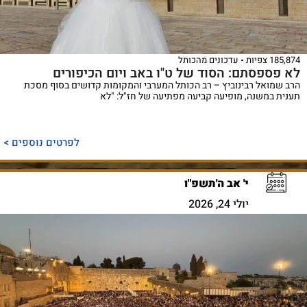
185,874 צפיות
עדכונים מהכותל
לא פספסתם: הסוד של ט"ו באב ויום הכיפורים
הרב שמואל רבינוביץ – רב הכותל המערבי והמקומות קדושים בסוף מסכת
תענית במשנה, מופיעה קביעה מפתיעה של חז"ל: "לא
לפרטים נוספים >
י' אב ה'תשפ"ו
יולי 24, 2026