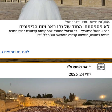
203,646 צפיות
עדכונים מהכותל
לא פספסתם: הסוד של ט"ו באב ויום הכיפורים
הרב שמואל רבינוביץ – רב הכותל המערבי והמקומות קדושים בסוף מסכת
תענית במשנה, מופיעה קביעה מפתיעה של חז"ל: "לא
לפרטים נוספים >
י' אב ה'תשפ"ו
יולי 24, 2026