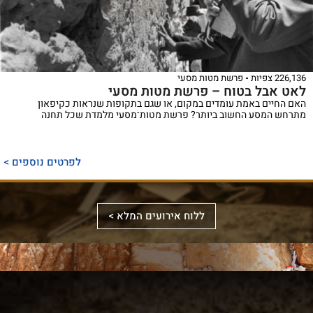
226,136 צפיות
פרשת מטות מסעי
לאט אבל בטוח – פרשת מטות מסעי
האם החיים באמת עומדים במקום, או שגם בתקופות שנראות כקיפאון
מתרחש המסע החשוב ביותר? פרשת מטות־מסעי מלמדת שכל תחנה
ספר
ייחודי
לפרטים נוספים >
המכנס,
לראשונה,
ספר
את
אלבומי
ללוח אירועים המלא >
מכלול
באמצעות
מפואר
הדינים
תמונות
המשחזר
והמנהגים
וציורים
את
למקורותיהם,
ייחודיים,
מראה
הקשורים
ממחיש
המקדש
סידור